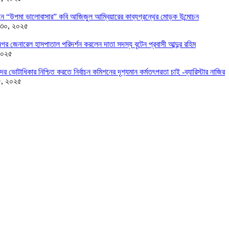
ন্ডনে “উপমা ভালোবাসার” কবি আজিজুল আম্বিয়ারের কাব্যগ্রন্থের মোড়ক উন্মোচন
 ৩০, ২০২৫
র জেনারেল হাসপাতাল পরিদর্শন করলেন দাতা সদস্য বৃটেন প্রবাসী আব্দুর রহিম
২০২৫
দের ভোটাধিকার নিশ্চিত করতে নির্বাচন কমিশনের দৃশ‍্যমান কর্মতৎপরতা চাই -ব্যারিস্টার নাজির
৫, ২০২৫