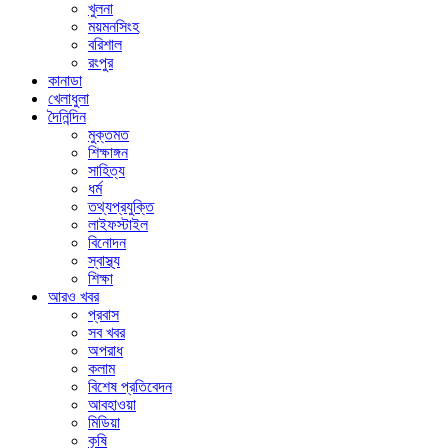
খুলনা
ময়মনসিংহ
বরিশাল
রংপুর
কানাডা
খেলাধুলা
দৈনিন্দিন
মুক্তমত
শিক্ষাঙ্গন
সাহিত্য
ধর্ম
তথ্যপ্রযুক্তি
লাইফস্টাইল
বিনোদন
স্বাস্থ্য
শিক্ষা
আরও খবর
প্রবাস
সব খবর
অপরাধ
কলাম
বিশেষ প্রতিবেদন
আবহাওয়া
মিডিয়া
কৃষি