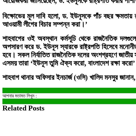
আয়োজকরা জানিয়েছেন, ড. ইউনূসকে রাষ্ট্রপতি করার পাশ
বিক্ষোভের মূল দাবি হলো, ড. ইউনূসকে পাঁচ বছর ক্ষমতায়
আওয়ামী লীগের বিচার সম্পন্ন করা।’
শাহবাগের ওই অবস্থান কর্মসূচি থেকে রাজনৈতিক দলগুলো
অপসারণ করে ড. ইউনূস স্যারকে রাষ্ট্রপতি হিসেবে মনোনী
হবে। সকল নির্যাতিত রাজনৈতিক দলের অংশগ্রহণে জাতীয়
এসময় তারা ‘ইউনূস তুমি ঐক্য করো, বাংলাদেশ রক্ষা করো’ 
শাহবাগ থানার অফিসার ইনচার্জ (ওসি) খালিদ মনসুর জা
আপনার মতামত লিখুন :
Related Posts