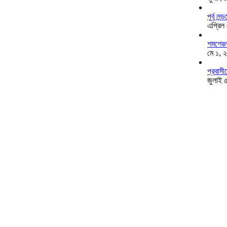
পূর্ব ল
এপ্রিল
শমশেরনগ
মে ১, 
প্রবাসী
জুলাই 