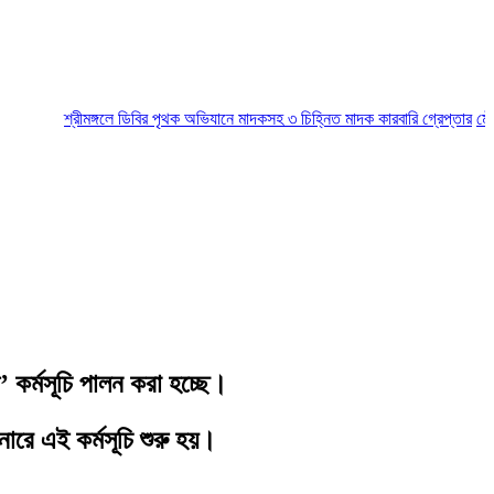
শ্রীমঙ্গলে ডিবির পৃথক অভিযানে মাদকসহ ৩ চিহ্নিত মাদক কারবারি গ্রেপ্তার
মৌলভীবাজ
’ কর্মসূচি পালন করা হচ্ছে।
ারে এই কর্মসূচি শুরু হয়।