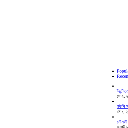
Popul
Recen
টরন্টো
মে ২, 
ইউপি স
মে ১, 
মৌলভীব
জুলাই 