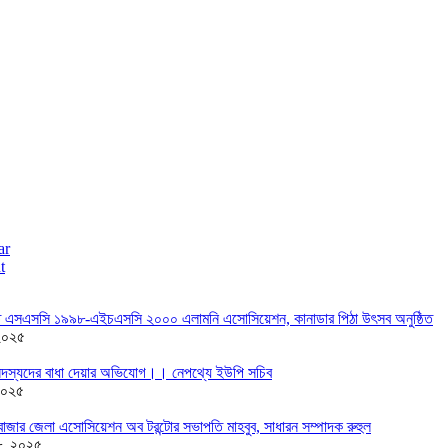
ar
t
তে এসএসসি ১৯৯৮-এইচএসসি ২০০০ এলামনি এসোসিয়েশন, কানাডার পিঠা উৎসব অনুষ্ঠিত
২০২৫
দস্যদের বাধা দেয়ার অভিযোগ।। নেপথ্যে ইউপি সচিব
২০২৫
াজার জেলা এসোসিয়েশন অব টরন্টোর সভাপতি মাহবুব, সাধারন সম্পাদক রুহুল
৮, ২০২৫