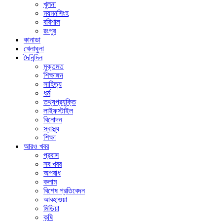
খুলনা
ময়মনসিংহ
বরিশাল
রংপুর
কানাডা
খেলাধুলা
দৈনিন্দিন
মুক্তমত
শিক্ষাঙ্গন
সাহিত্য
ধর্ম
তথ্যপ্রযুক্তি
লাইফস্টাইল
বিনোদন
স্বাস্থ্য
শিক্ষা
আরও খবর
প্রবাস
সব খবর
অপরাধ
কলাম
বিশেষ প্রতিবেদন
আবহাওয়া
মিডিয়া
কৃষি