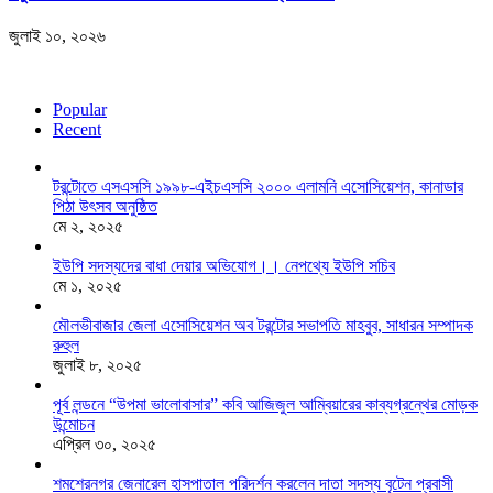
জুলাই ১০, ২০২৬
Popular
Recent
টরন্টোতে এসএসসি ১৯৯৮-এইচএসসি ২০০০ এলামনি এসোসিয়েশন, কানাডার
পিঠা উৎসব অনুষ্ঠিত
মে ২, ২০২৫
ইউপি সদস্যদের বাধা দেয়ার অভিযোগ।। নেপথ্যে ইউপি সচিব
মে ১, ২০২৫
মৌলভীবাজার জেলা এসোসিয়েশন অব টরন্টোর সভাপতি মাহবুব, সাধারন সম্পাদক
রুহুল
জুলাই ৮, ২০২৫
পূর্ব লন্ডনে “উপমা ভালোবাসার” কবি আজিজুল আম্বিয়ারের কাব্যগ্রন্থের মোড়ক
উন্মোচন
এপ্রিল ৩০, ২০২৫
শমশেরনগর জেনারেল হাসপাতাল পরিদর্শন করলেন দাতা সদস্য বৃটেন প্রবাসী