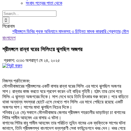
সংবাদ পত্রের পাতা থেকে
Search
for:
শিরোনাম
শ্রীমঙ্গলে ডিবির পৃথক অভিযানে মাদকসহ ৩ চিহ্নিত মাদক কারবারি গ্রেপ্তার
মৌলভীবা
বাংলাদেশ
শ্রীমঙ্গলে রান্না ঘরের সিলিংয়ে ঝুলছিল অজগর
প্রকাশ: ৩:৩৩ অপরাহ্ণ মে ২৪, ২০২৫
নিজস্ব প্রতিবেদক:
মৌলভীবাজারের শ্রীমঙ্গলের একটি বাসার রান্না ঘরের সিলিং এর সাথে ঝুলছিল অজগর
সাপ। রান্নার কাজ করতে ঘরে প্রবেশ করেন ওই বাড়ির গৃহিনী। হঠাৎ তার চোখ পড়ে
সিলিং এ ঝুলন্ত অজগরের দিকে। সাপ দেখে ভয়ে তিনি চিৎকার শুরু করেন। পরে বাড়িতে
থাকা অন্যান্য সদস্যরা ছোটে এসে দেখতে পান সিলিং এর সাথে পেছিয়ে রয়েছে একটি
অজগর সাপ। সাপের মাথা ঝুলছিল নিচের দিকে।
শনিবার (২৪ মে) সকালে মৌলভীবাজার জেলার শ্রীমঙ্গল শহরতলীর ভাড়াউড়া চা বাগানের
পিটার শামীম আহমেদ এর বাসায় এ ঘটনা।
বাগানের পিটার বাবু শামীম আহমেদ তার পরিচিত তুহিন নামের এক ব্যক্তিকে সাপের ঘটনা
জানালে, তিনি শ্রীমঙ্গলস্থ বাংলাদেশ বন্যপ্রাণী সেবা ফাউন্ডেশনে খবর দেন। খবর পেয়ে