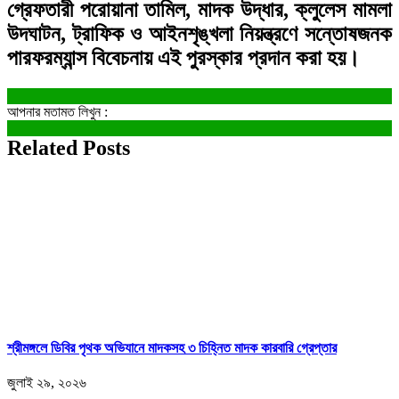
গ্রেফতারী পরোয়ানা তামিল, মাদক উদ্ধার, ক্লুলেস মামলা
উদঘাটন, ট্রাফিক ও আইনশৃঙ্খলা নিয়ন্ত্রণে সন্তোষজনক
পারফরম্যান্স বিবেচনায় এই পুরস্কার প্রদান করা হয়।
আপনার মতামত লিখুন :
Related Posts
শ্রীমঙ্গলে ডিবির পৃথক অভিযানে মাদকসহ ৩ চিহ্নিত মাদক কারবারি গ্রেপ্তার
জুলাই ২৯, ২০২৬