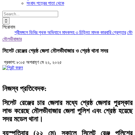
সংবাদ পত্রের পাতা থেকে
Search
for:
শিরোনাম
শ্রীমঙ্গলে ডিবির পৃথক অভিযানে মাদকসহ ৩ চিহ্নিত মাদক কারবারি গ্রেপ্তার
মৌলভীব
মৌলভীবাজার
সিলেট রেঞ্জের শ্রেষ্ঠ জেলা মৌলভীবাজার ও শ্রেষ্ঠ থানা সদর
প্রকাশ: ৮:০৫ অপরাহ্ণ মে ২২, ২০২৫
নিজস্ব প্রতিবেদক:
সিলেট রেঞ্জের চার জেলার মধ্যে শ্রেষ্ঠ জেলার পুরস্কার
লাভ করেছে মৌলভীবাজার জেলা পুলিশ এবং শ্রেষ্ঠ হয়েছে
সদর মডেল থানা।
বৃহস্পতিবার (২২ মে) সকালে সিলেট রেঞ্জ পুলিশের