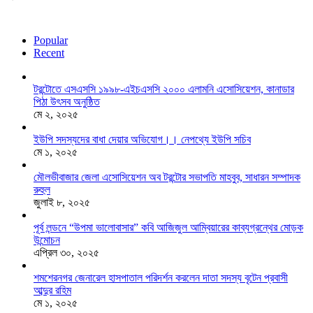
Popular
Recent
টরন্টোতে এসএসসি ১৯৯৮-এইচএসসি ২০০০ এলামনি এসোসিয়েশন, কানাডার
পিঠা উৎসব অনুষ্ঠিত
মে ২, ২০২৫
ইউপি সদস্যদের বাধা দেয়ার অভিযোগ।। নেপথ্যে ইউপি সচিব
মে ১, ২০২৫
মৌলভীবাজার জেলা এসোসিয়েশন অব টরন্টোর সভাপতি মাহবুব, সাধারন সম্পাদক
রুহুল
জুলাই ৮, ২০২৫
পূর্ব লন্ডনে “উপমা ভালোবাসার” কবি আজিজুল আম্বিয়ারের কাব্যগ্রন্থের মোড়ক
উন্মোচন
এপ্রিল ৩০, ২০২৫
শমশেরনগর জেনারেল হাসপাতাল পরিদর্শন করলেন দাতা সদস্য বৃটেন প্রবাসী
আব্দুর রহিম
মে ১, ২০২৫