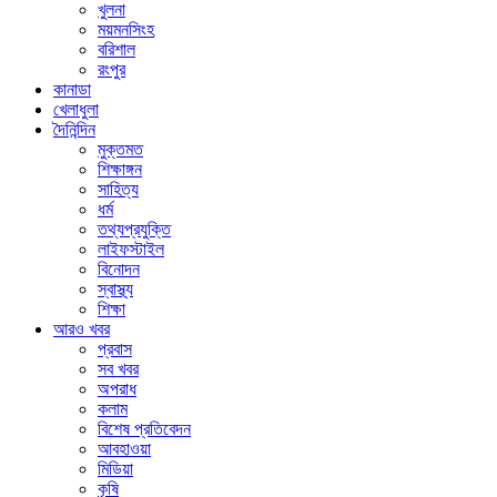
খুলনা
ময়মনসিংহ
বরিশাল
রংপুর
কানাডা
খেলাধুলা
দৈনিন্দিন
মুক্তমত
শিক্ষাঙ্গন
সাহিত্য
ধর্ম
তথ্যপ্রযুক্তি
লাইফস্টাইল
বিনোদন
স্বাস্থ্য
শিক্ষা
আরও খবর
প্রবাস
সব খবর
অপরাধ
কলাম
বিশেষ প্রতিবেদন
আবহাওয়া
মিডিয়া
কৃষি