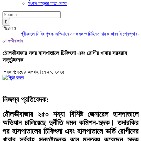
সংবাদ পত্রের পাতা থেকে
Search
for:
শিরোনাম
শ্রীমঙ্গলে ডিবির পৃথক অভিযানে মাদকসহ ৩ চিহ্নিত মাদক কারবারি গ্রেপ্তার
মৌলভ
মৌলভীবাজার
মৌলভীবাজার সদর হাসপাতালে চিকিৎসা এবং রোগীর খাবার সরবরাহ
সন্তুষ্টজনক
প্রকাশ: ৬:৪৪ অপরাহ্ণ মে ২০, ২০২৫
নিজস্ব প্রতিবেদক:
মৌলভীবাজার ২৫০ শয্যা বিশিষ্ট জেনারেল হাসপাতালে
অভিযান চালিয়েছে দুর্নীতি দমন কমিশন-দুদক। তদারকির
পর হাসপাতালের চিকিৎসা এবং হাসপাতালে ভর্তি রোগীদের
খাবার সর্বরাহ সন্তুষ্টজনক বলে মন্তব্য করেছেন দুদক