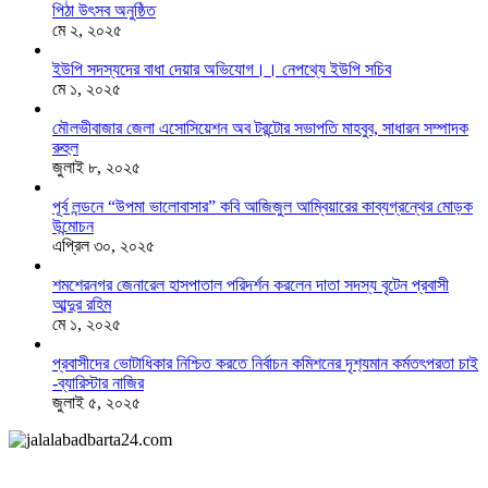
পিঠা উৎসব অনুষ্ঠিত
মে ২, ২০২৫
ইউপি সদস্যদের বাধা দেয়ার অভিযোগ।। নেপথ্যে ইউপি সচিব
মে ১, ২০২৫
মৌলভীবাজার জেলা এসোসিয়েশন অব টরন্টোর সভাপতি মাহবুব, সাধারন সম্পাদক
রুহুল
জুলাই ৮, ২০২৫
পূর্ব লন্ডনে “উপমা ভালোবাসার” কবি আজিজুল আম্বিয়ারের কাব্যগ্রন্থের মোড়ক
উন্মোচন
এপ্রিল ৩০, ২০২৫
শমশেরনগর জেনারেল হাসপাতাল পরিদর্শন করলেন দাতা সদস্য বৃটেন প্রবাসী
আব্দুর রহিম
মে ১, ২০২৫
প্রবাসীদের ভোটাধিকার নিশ্চিত করতে নির্বাচন কমিশনের দৃশ‍্যমান কর্মতৎপরতা চাই
-ব্যারিস্টার নাজির
জুলাই ৫, ২০২৫