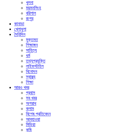
খুলনা
ময়মনসিংহ
বরিশাল
রংপুর
কানাডা
খেলাধুলা
দৈনিন্দিন
মুক্তমত
শিক্ষাঙ্গন
সাহিত্য
ধর্ম
তথ্যপ্রযুক্তি
লাইফস্টাইল
বিনোদন
স্বাস্থ্য
শিক্ষা
আরও খবর
প্রবাস
সব খবর
অপরাধ
কলাম
বিশেষ প্রতিবেদন
আবহাওয়া
মিডিয়া
কৃষি