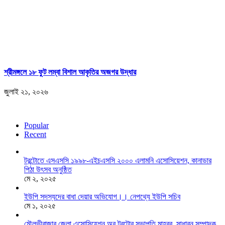
শ্রীমঙ্গলে ১৮ ফুট লম্বা বিশাল আকৃতির অজগর উদ্ধার
জুলাই ২১, ২০২৬
Popular
Recent
টরন্টোতে এসএসসি ১৯৯৮-এইচএসসি ২০০০ এলামনি এসোসিয়েশন, কানাডার
পিঠা উৎসব অনুষ্ঠিত
মে ২, ২০২৫
ইউপি সদস্যদের বাধা দেয়ার অভিযোগ।। নেপথ্যে ইউপি সচিব
মে ১, ২০২৫
মৌলভীবাজার জেলা এসোসিয়েশন অব টরন্টোর সভাপতি মাহবুব, সাধারন সম্পাদক