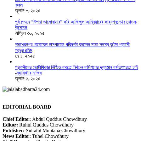
রুহুল
জুলাই ৮, ২০২৫
পূর্ব লন্ডনে “উপমা ভালোবাসার” কবি আজিজুল আম্বিয়ারের কাব্যগ্রন্থের মোড়ক
উন্মোচন
এপ্রিল ৩০, ২০২৫
শমশেরনগর জেনারেল হাসপাতাল পরিদর্শন করলেন দাতা সদস্য বৃটেন প্রবাসী
আব্দুর রহিম
মে ১, ২০২৫
প্রবাসীদের ভোটাধিকার নিশ্চিত করতে নির্বাচন কমিশনের দৃশ‍্যমান কর্মতৎপরতা চাই
-ব্যারিস্টার নাজির
জুলাই ৫, ২০২৫
EDITORIAL BOARD
Chief Editor:
Abdul Quddus Chowdhury
Editor:
Ruhul Quddus Chowdhury
Publisher:
Sidratul Muntaha Chowdhury
News Editor:
Tuhel Chowdhury