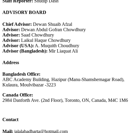
Staff Reporter:
Shudip Dash
ADVISORY BOARD
Chief Advisor:
Dewan Shuaib Afzal
Advisor:
Dewan Abdul Gofran Chowdhury
Advisor:
Saad Chowdhury
Advisor:
Laikul Haque Chowdhury
Advisor (USA):
A. Muquith Choudhury
Advisor (Bangladesh):
Mir Liaquat Ali
Address
Bangladesh Office:
ABC Academy Building, Hazipur (Manu-Shamshernagar Road),
Kulaura, Moulvibazar -3223
Canada Office:
2984 Danforth Ave. (2nd Floor), Toronto, ON, Canada, M4C 1M6
Contact
Mail:
jalalabadbarta@hotmail.com