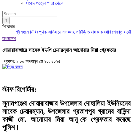
সংবাদ পত্রের পাতা থেকে
Search
for:
শিরোনাম
শ্রীমঙ্গলে ডিবির পৃথক অভিযানে মাদকসহ ৩ চিহ্নিত মাদক কারবারি গ্রেপ্তার
মৌলভীব
বাংলাদেশ
দোয়ারাবাজারে সাবেক ইউপি চেয়ারম্যান আনোয়ার মিয়া গ্রেফতার
প্রকাশ: ১:০০ অপরাহ্ণ মে ২০, ২০২৫
স্টাফ রিপোর্টার:
সুনামগঞ্জের দোয়ারাবাজার উপজেলার দোহালিয়া ইউনিয়নের
সাবেক চেয়ারম্যান, উপজেলার প্রতাপপুর গ্রামের বাসিন্দা
কাজী মো. আনোয়ার মিয়া আনু-কে গ্রেফতার করেছে
পুলিশ।