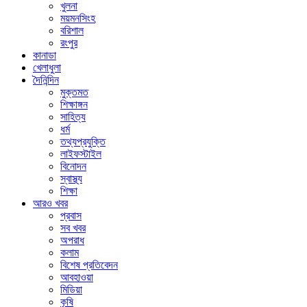
খুলনা
ময়মনসিংহ
বরিশাল
রংপুর
কানাডা
খেলাধুলা
দৈনিন্দিন
মুক্তমত
শিক্ষাঙ্গন
সাহিত্য
ধর্ম
তথ্যপ্রযুক্তি
লাইফস্টাইল
বিনোদন
স্বাস্থ্য
শিক্ষা
আরও খবর
প্রবাস
সব খবর
অপরাধ
কলাম
বিশেষ প্রতিবেদন
আবহাওয়া
মিডিয়া
কৃষি