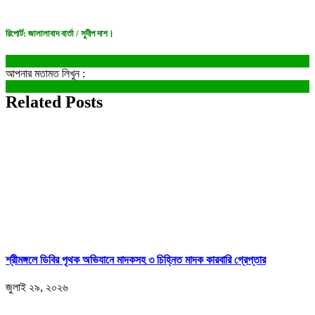
রিপোর্ট: জালালাবাদ বার্তা / সুদীপ দাশ।
আপনার মতামত লিখুন :
Related Posts
শ্রীমঙ্গলে ডিবির পৃথক অভিযানে মাদকসহ ৩ চিহ্নিত মাদক কারবারি গ্রেপ্তার
জুলাই ২৯, ২০২৬