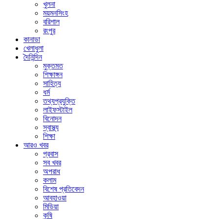
খুলনা
ময়মনসিংহ
বরিশাল
রংপুর
কানাডা
খেলাধুলা
দৈনিন্দিন
মুক্তমত
শিক্ষাঙ্গন
সাহিত্য
ধর্ম
তথ্যপ্রযুক্তি
লাইফস্টাইল
বিনোদন
স্বাস্থ্য
শিক্ষা
আরও খবর
প্রবাস
সব খবর
অপরাধ
কলাম
বিশেষ প্রতিবেদন
আবহাওয়া
মিডিয়া
কৃষি