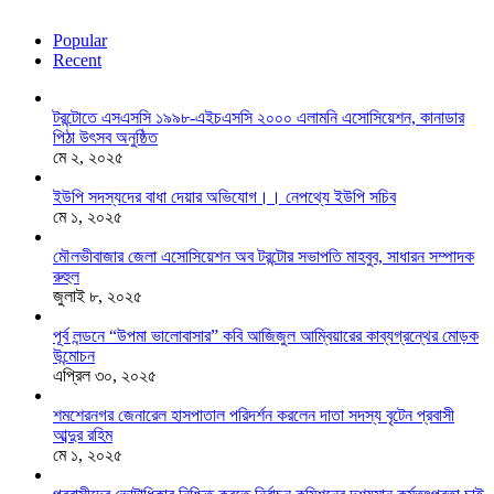
Popular
Recent
টরন্টোতে এসএসসি ১৯৯৮-এইচএসসি ২০০০ এলামনি এসোসিয়েশন, কানাডার
পিঠা উৎসব অনুষ্ঠিত
মে ২, ২০২৫
ইউপি সদস্যদের বাধা দেয়ার অভিযোগ।। নেপথ্যে ইউপি সচিব
মে ১, ২০২৫
মৌলভীবাজার জেলা এসোসিয়েশন অব টরন্টোর সভাপতি মাহবুব, সাধারন সম্পাদক
রুহুল
জুলাই ৮, ২০২৫
পূর্ব লন্ডনে “উপমা ভালোবাসার” কবি আজিজুল আম্বিয়ারের কাব্যগ্রন্থের মোড়ক
উন্মোচন
এপ্রিল ৩০, ২০২৫
শমশেরনগর জেনারেল হাসপাতাল পরিদর্শন করলেন দাতা সদস্য বৃটেন প্রবাসী
আব্দুর রহিম
মে ১, ২০২৫