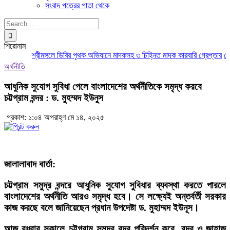
সংবাদ পত্রের পাতা থেকে
Search
for:
শিরোনাম
শ্রীমঙ্গলে ডিবির পৃথক অভিযানে মাদকসহ ৩ চিহ্নিত মাদক কারবারি গ্রেপ্তার
মৌলভ
অর্থনীতি
আধুনিক সুযোগ সুবিধা পেলে বাংলাদেশের অর্থনীতিকে সমৃদ্ধ করবে
চট্টগ্রাম বন্দর : ড. মুহম্মদ ইউনুস
প্রকাশ: ১:০৪ অপরাহ্ণ মে ১৪, ২০২৫
জালালাবাদ বার্তা:
চট্টগ্রাম সমুদ্র বন্দরে আধুনিক সুযোগ সুবিধার ব্যবস্থা করতে পারলে
বাংলাদেশের অর্থনীতি আরও সমৃদ্ধ হবে। সে লক্ষ্যেই অন্তর্বর্তী সরকার
কাজ করছে বলে জানিয়েছেন প্রধান উপদেষ্টা ড. মুহাম্মদ ইউনূস।
আজ বুধবার সকালে চট্টগ্রাম সমুদ্র বন্দর পরিদর্শন করে, বন্দর ও জাহাজ