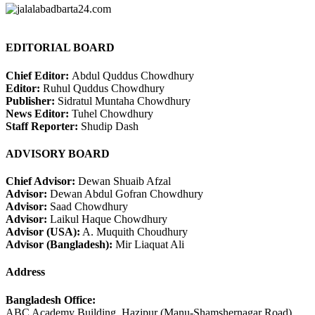
EDITORIAL BOARD
Chief Editor:
Abdul Quddus Chowdhury
Editor:
Ruhul Quddus Chowdhury
Publisher:
Sidratul Muntaha Chowdhury
News Editor:
Tuhel Chowdhury
Staff Reporter:
Shudip Dash
ADVISORY BOARD
Chief Advisor:
Dewan Shuaib Afzal
Advisor:
Dewan Abdul Gofran Chowdhury
Advisor:
Saad Chowdhury
Advisor:
Laikul Haque Chowdhury
Advisor (USA):
A. Muquith Choudhury
Advisor (Bangladesh):
Mir Liaquat Ali
Address
Bangladesh Office:
ABC Academy Building, Hazipur (Manu-Shamshernagar Road),