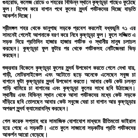
গুহরোড, কলেজ রোডে ও শহরের বিভিন্ন স্থানে কৃষ্ণচূড়া গাছেও ফুঠেছে
ফুল। বিশেষ করে বাগান পথে ফুলের সুন্দর্য পর্যটকদের দিচ্ছে বাড়তি
আকর্শন দিচ্ছে।
শ্রীমঙ্গল শহর থেকে ভানুগাছ সড়কে প্রবেশ করলেই বধ্যভূমি ৭১ এর
সামনেই গেলেই আপনাকে বরণ করে নিবে কৃষ্ণচূড়া ফুল। ফুলে সজ্জিত এ
সড়ক দিয়ে প্রতিদিন হাজার হাজার পর্যটক ও স্থানীয় মানুষ চলাচল
করছেন। কুষ্ণচূড়া ফুল ফুটার পর থেকে পর্যটকসহ নেটিজেনরা ভিড়
করছেন।
শুক্রবার বিকেলে কৃষ্ণচূড়া ফুলের সুন্দর্য উপভোগ করতে গেলে দেখা যায়,
গাড়ী, মোটরসাইকেল এবং অটোতে ছড়ে অনেকে এসেছেন সবুজ চা
বাগানে ফুটা কৃষ্ণচূড়ার সুন্দর্য উপভোগ করতে। আবার কেউ কেউ চলন্ত
গাড়ি থামিয়ে চা বাগানের এবং কৃষ্ণচূড়া ফুলের সাথে ছবি উঠাচ্ছেন।
স্থানীয় এবং বিভিন্ন স্থান থেকে আসা পর্যটকদের মধ্যে কেউ সড়কে
দাঁড়িয়ে ছবি তোলছেন আবার কেউ সবুজে ঘেরা চা বাগান আর কৃষ্ণচূড়ার
অপরূপ সুন্দর্য ক্যামেরাবন্ধি করছেন।
গেল কয়েক সপ্তাহ ধরে সামাজিক যোগাযোগ মাধ্যমে রীতিমতো ভাইরাল
হয়ে গেছে এ সড়কটি। এতে ফুলে সাজানো সড়কটির প্রতি পর্যটকদের
আকর্শন আরো বেড়েছে।