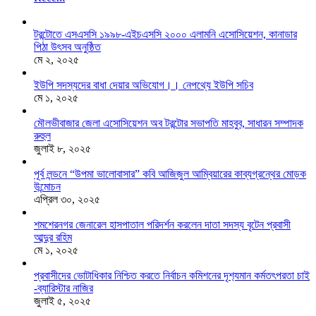
টরন্টোতে এসএসসি ১৯৯৮-এইচএসসি ২০০০ এলামনি এসোসিয়েশন, কানাডার
পিঠা উৎসব অনুষ্ঠিত
মে ২, ২০২৫
ইউপি সদস্যদের বাধা দেয়ার অভিযোগ।। নেপথ্যে ইউপি সচিব
মে ১, ২০২৫
মৌলভীবাজার জেলা এসোসিয়েশন অব টরন্টোর সভাপতি মাহবুব, সাধারন সম্পাদক
রুহুল
জুলাই ৮, ২০২৫
পূর্ব লন্ডনে “উপমা ভালোবাসার” কবি আজিজুল আম্বিয়ারের কাব্যগ্রন্থের মোড়ক
উন্মোচন
এপ্রিল ৩০, ২০২৫
শমশেরনগর জেনারেল হাসপাতাল পরিদর্শন করলেন দাতা সদস্য বৃটেন প্রবাসী
আব্দুর রহিম
মে ১, ২০২৫
প্রবাসীদের ভোটাধিকার নিশ্চিত করতে নির্বাচন কমিশনের দৃশ‍্যমান কর্মতৎপরতা চাই
-ব্যারিস্টার নাজির
জুলাই ৫, ২০২৫