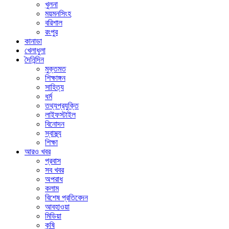
খুলনা
ময়মনসিংহ
বরিশাল
রংপুর
কানাডা
খেলাধুলা
দৈনিন্দিন
মুক্তমত
শিক্ষাঙ্গন
সাহিত্য
ধর্ম
তথ্যপ্রযুক্তি
লাইফস্টাইল
বিনোদন
স্বাস্থ্য
শিক্ষা
আরও খবর
প্রবাস
সব খবর
অপরাধ
কলাম
বিশেষ প্রতিবেদন
আবহাওয়া
মিডিয়া
কৃষি