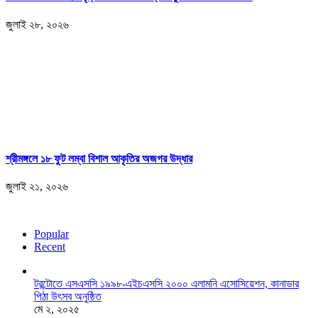
জুলাই ২৮, ২০২৬
শ্রীমঙ্গলে ১৮ ফুট লম্বা বিশাল আকৃতির অজগর উদ্ধার
জুলাই ২১, ২০২৬
Popular
Recent
টরন্টোতে এসএসসি ১৯৯৮-এইচএসসি ২০০০ এলামনি এসোসিয়েশন, কানাডার
পিঠা উৎসব অনুষ্ঠিত
মে ২, ২০২৫