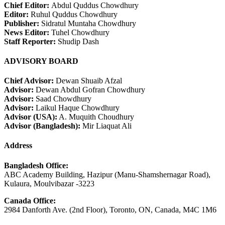
Chief Editor:
Abdul Quddus Chowdhury
Editor:
Ruhul Quddus Chowdhury
Publisher:
Sidratul Muntaha Chowdhury
News Editor:
Tuhel Chowdhury
Staff Reporter:
Shudip Dash
ADVISORY BOARD
Chief Advisor:
Dewan Shuaib Afzal
Advisor:
Dewan Abdul Gofran Chowdhury
Advisor:
Saad Chowdhury
Advisor:
Laikul Haque Chowdhury
Advisor (USA):
A. Muquith Choudhury
Advisor (Bangladesh):
Mir Liaquat Ali
Address
Bangladesh Office:
ABC Academy Building, Hazipur (Manu-Shamshernagar Road),
Kulaura, Moulvibazar -3223
Canada Office:
2984 Danforth Ave. (2nd Floor), Toronto, ON, Canada, M4C 1M6