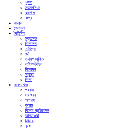
খুলনা
ময়মনসিংহ
বরিশাল
রংপুর
কানাডা
খেলাধুলা
দৈনিন্দিন
মুক্তমত
শিক্ষাঙ্গন
সাহিত্য
ধর্ম
তথ্যপ্রযুক্তি
লাইফস্টাইল
বিনোদন
স্বাস্থ্য
শিক্ষা
আরও খবর
প্রবাস
সব খবর
অপরাধ
কলাম
বিশেষ প্রতিবেদন
আবহাওয়া
মিডিয়া
কৃষি