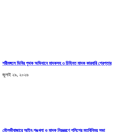
শ্রীমঙ্গলে ডিবির পৃথক অভিযানে মাদকসহ ৩ চিহ্নিত মাদক কারবারি গ্রেপ্তার
জুলাই ২৯, ২০২৬
মৌলভীবাজারে আইন-শৃঙ্খলা ও মাদক নিয়ন্ত্রণে পুলিশের মতবিনিময় সভা