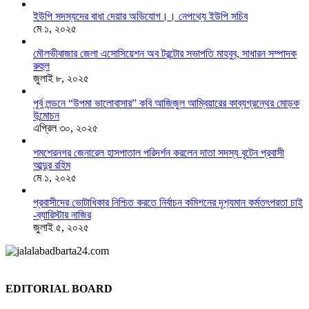
ইউপি সদস্যদের বাধা দেয়ার অভিযোগ।। নেপথ্যে ইউপি সচিব
মে ১, ২০২৫
মৌলভীবাজার জেলা এসোসিয়েশন অব টরন্টোর সভাপতি মাহবুব, সাধারন সম্পাদক
রুহুল
জুলাই ৮, ২০২৫
পূর্ব লন্ডনে “উপমা ভালোবাসার” কবি আজিজুল আম্বিয়ারের কাব্যগ্রন্থের মোড়ক
উন্মোচন
এপ্রিল ৩০, ২০২৫
শমশেরনগর জেনারেল হাসপাতাল পরিদর্শন করলেন দাতা সদস্য বৃটেন প্রবাসী
আব্দুর রহিম
মে ১, ২০২৫
প্রবাসীদের ভোটাধিকার নিশ্চিত করতে নির্বাচন কমিশনের দৃশ‍্যমান কর্মতৎপরতা চাই
-ব্যারিস্টার নাজির
জুলাই ৫, ২০২৫
EDITORIAL BOARD