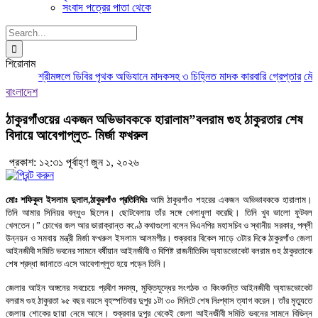
সংবাদ পত্রের পাতা থেকে
Search
for:
শিরোনাম
শ্রীমঙ্গলে ডিবির পৃথক অভিযানে মাদকসহ ৩ চিহ্নিত মাদক কারবারি গ্রেপ্তার
মৌলভী
বাংলাদেশ
ঠাকুরগাঁওয়ের একজন অভিভাবককে হারালাম”বলরাম গুহ ঠাকুরতার শেষ
বিদায়ে আবেগাপ্লুত- মির্জা ফখরুল
প্রকাশ: ১২:৩১ পূর্বাহ্ণ জুন ১, ২০২৬
মোঃ শফিকুল ইসলাম দুলাল,ঠাকুরগাঁও প্রতিনিধিঃ
আমি ঠাকুরগাঁও শহরের একজন অভিভাবককে হারালাম।
তিনি আমার সিনিয়র বন্ধুও ছিলেন। ছোটবেলায় তাঁর সঙ্গে খেলাধুলা করেছি। তিনি খুব ভালো ফুটবল
খেলতেন।” চোখের জল আর ভারাক্রান্ত কণ্ঠে কথাগুলো বলেন বিএনপির মহাসচিব ও স্থানীয় সরকার, পল্লী
উন্নয়ন ও সমবায় মন্ত্রী মির্জা ফখরুল ইসলাম আলমগীর। শুক্রবার বিকেল সাড়ে ৩টার দিকে ঠাকুরগাঁও জেলা
আইনজীবী সমিতি ভবনের সামনে বর্ষীয়ান আইনজীবী ও বিশিষ্ট রাজনীতিবিদ অ্যাডভোকেট বলরাম গুহ ঠাকুরতাকে
শেষ শ্রদ্ধা জানাতে এসে আবেগাপ্লুত হয়ে পড়েন তিনি।
‎জেলার আইন অঙ্গনের সবচেয়ে প্রবীণ সদস্য, মুক্তিযুদ্ধের সংগঠক ও কিংবদন্তি আইনজীবী অ্যাডভোকেট
বলরাম গুহ ঠাকুরতা ৯৫ বছর বয়সে বৃহস্পতিবার দুপুর ১টা ৩০ মিনিটে শেষ নিঃশ্বাস ত্যাগ করেন। তাঁর মৃত্যুতে
জেলায় শোকের ছায়া নেমে আসে। শুক্রবার দুপুর থেকেই জেলা আইনজীবী সমিতি ভবনের সামনে বিভিন্ন