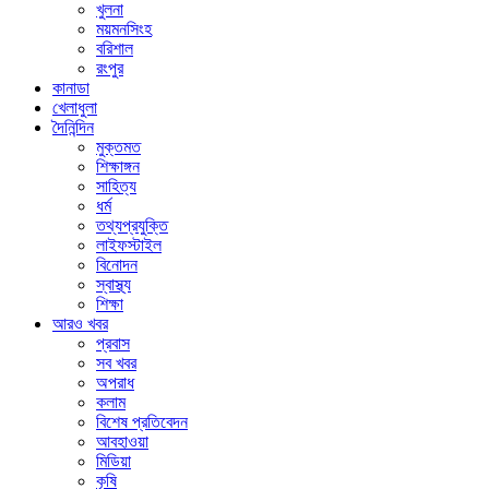
খুলনা
ময়মনসিংহ
বরিশাল
রংপুর
কানাডা
খেলাধুলা
দৈনিন্দিন
মুক্তমত
শিক্ষাঙ্গন
সাহিত্য
ধর্ম
তথ্যপ্রযুক্তি
লাইফস্টাইল
বিনোদন
স্বাস্থ্য
শিক্ষা
আরও খবর
প্রবাস
সব খবর
অপরাধ
কলাম
বিশেষ প্রতিবেদন
আবহাওয়া
মিডিয়া
কৃষি