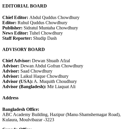
EDITORIAL BOARD
Chief Editor:
Abdul Quddus Chowdhury
Editor:
Ruhul Quddus Chowdhury
Publisher:
Sidratul Muntaha Chowdhury
News Editor:
Tuhel Chowdhury
Staff Reporter:
Shudip Dash
ADVISORY BOARD
Chief Advisor:
Dewan Shuaib Afzal
Advisor:
Dewan Abdul Gofran Chowdhury
Advisor:
Saad Chowdhury
Advisor:
Laikul Haque Chowdhury
Advisor (USA):
A. Muquith Choudhury
Advisor (Bangladesh):
Mir Liaquat Ali
Address
Bangladesh Office:
ABC Academy Building, Hazipur (Manu-Shamshernagar Road),
Kulaura, Moulvibazar -3223