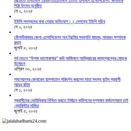
টরন্টোতে এসএসসি ১৯৯৮-এইচএসসি ২০০০ এলামনি এসোসিয়েশন, কানাডার
পিঠা উৎসব অনুষ্ঠিত
মে ২, ২০২৫
ইউপি সদস্যদের বাধা দেয়ার অভিযোগ।। নেপথ্যে ইউপি সচিব
মে ১, ২০২৫
মৌলভীবাজার জেলা এসোসিয়েশন অব টরন্টোর সভাপতি মাহবুব, সাধারন সম্পাদক
রুহুল
জুলাই ৮, ২০২৫
পূর্ব লন্ডনে “উপমা ভালোবাসার” কবি আজিজুল আম্বিয়ারের কাব্যগ্রন্থের মোড়ক
উন্মোচন
এপ্রিল ৩০, ২০২৫
শমশেরনগর জেনারেল হাসপাতাল পরিদর্শন করলেন দাতা সদস্য বৃটেন প্রবাসী
আব্দুর রহিম
মে ১, ২০২৫
প্রবাসীদের ভোটাধিকার নিশ্চিত করতে নির্বাচন কমিশনের দৃশ‍্যমান কর্মতৎপরতা চাই
-ব্যারিস্টার নাজির
জুলাই ৫, ২০২৫