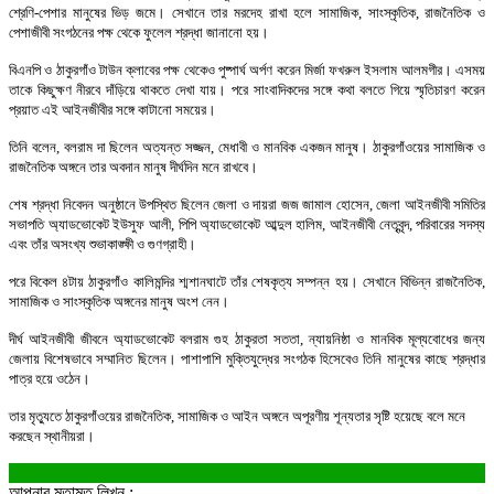
শ্রেণি-পেশার মানুষের ভিড় জমে। সেখানে তার মরদেহ রাখা হলে সামাজিক, সাংস্কৃতিক, রাজনৈতিক ও
পেশাজীবী সংগঠনের পক্ষ থেকে ফুলেল শ্রদ্ধা জানানো হয়।
‎বিএনপি ও ঠাকুরগাঁও টাউন ক্লাবের পক্ষ থেকেও পুষ্পার্ঘ অর্পণ করেন মির্জা ফখরুল ইসলাম আলমগীর। এসময়
তাকে কিছুক্ষণ নীরবে দাঁড়িয়ে থাকতে দেখা যায়। পরে সাংবাদিকদের সঙ্গে কথা বলতে গিয়ে স্মৃতিচারণ করেন
প্রয়াত এই আইনজীবীর সঙ্গে কাটানো সময়ের।
‎তিনি বলেন, বলরাম দা ছিলেন অত্যন্ত সজ্জন, মেধাবী ও মানবিক একজন মানুষ। ঠাকুরগাঁওয়ের সামাজিক ও
রাজনৈতিক অঙ্গনে তার অবদান মানুষ দীর্ঘদিন মনে রাখবে।
‎শেষ শ্রদ্ধা নিবেদন অনুষ্ঠানে উপস্থিত ছিলেন জেলা ও দায়রা জজ জামাল হোসেন, জেলা আইনজীবী সমিতির
সভাপতি অ্যাডভোকেট ইউসুফ আলী, পিপি অ্যাডভোকেট আব্দুল হালিম, আইনজীবী নেতৃবৃন্দ, পরিবারের সদস্য
এবং তাঁর অসংখ্য শুভাকাঙ্ক্ষী ও গুণগ্রাহী।
‎পরে বিকেল ৪টায় ঠাকুরগাঁও কালিমন্দির শ্মশানঘাটে তাঁর শেষকৃত্য সম্পন্ন হয়। সেখানে বিভিন্ন রাজনৈতিক,
সামাজিক ও সাংস্কৃতিক অঙ্গনের মানুষ অংশ নেন।
‎দীর্ঘ আইনজীবী জীবনে অ্যাডভোকেট বলরাম গুহ ঠাকুরতা সততা, ন্যায়নিষ্ঠা ও মানবিক মূল্যবোধের জন্য
জেলায় বিশেষভাবে সম্মানিত ছিলেন। পাশাপাশি মুক্তিযুদ্ধের সংগঠক হিসেবেও তিনি মানুষের কাছে শ্রদ্ধার
পাত্র হয়ে ওঠেন।
‎তার মৃত্যুতে ঠাকুরগাঁওয়ের রাজনৈতিক, সামাজিক ও আইন অঙ্গনে অপূরণীয় শূন্যতার সৃষ্টি হয়েছে বলে মনে
করছেন স্থানীয়রা।
আপনার মতামত লিখুন :