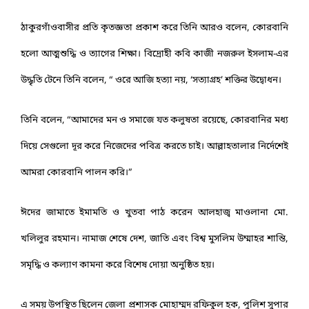
‎ঠাকুরগাঁওবাসীর প্রতি কৃতজ্ঞতা প্রকাশ করে তিনি আরও বলেন, কোরবানি
হলো আত্মশুদ্ধি ও ত্যাগের শিক্ষা। বিদ্রোহী কবি কাজী নজরুল ইসলাম-এর
উদ্ধৃতি টেনে তিনি বলেন, “ ওরে আজি হত্যা নয়, ‘সত্যাগ্রহ’ শক্তির উদ্বোধন।
‎তিনি বলেন, “আমাদের মন ও সমাজে যত কলুষতা রয়েছে, কোরবানির মধ্য
দিয়ে সেগুলো দূর করে নিজেদের পবিত্র করতে চাই। আল্লাহতালার নির্দেশেই
আমরা কোরবানি পালন করি।”
‎ঈদের জামাতে ইমামতি ও খুতবা পাঠ করেন আলহাজ্ব মাওলানা মো.
খলিলুর রহমান। নামাজ শেষে দেশ, জাতি এবং বিশ্ব মুসলিম উম্মাহর শান্তি,
সমৃদ্ধি ও কল্যাণ কামনা করে বিশেষ দোয়া অনুষ্ঠিত হয়।
‎এ সময় উপস্থিত ছিলেন জেলা প্রশাসক মোহাম্মদ রফিকুল হক, পুলিশ সুপার