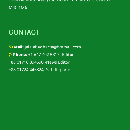
2984 Danforth Ave. (2nd Floor), Toronto, ON, Canada,
M4C 1M6
CONTACT
Mail:
jalalabadbarta@hotmail.com
Phone:
+1 647 402 5317 -Editor
+88 01716 394590 -News Editor
+88 01724 446824 -Saff Reporter