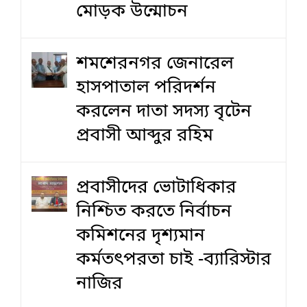
মোড়ক উন্মোচন
শমশেরনগর জেনারেল
হাসপাতাল পরিদর্শন
করলেন দাতা সদস্য বৃটেন
প্রবাসী আব্দুর রহিম
প্রবাসীদের ভোটাধিকার
নিশ্চিত করতে নির্বাচন
কমিশনের দৃশ‍্যমান
কর্মতৎপরতা চাই -ব্যারিস্টার
নাজির