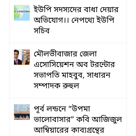
ইউপি সদস্যদের বাধা দেয়ার
অভিযোগ।। নেপথ্যে ইউপি
সচিব
মৌলভীবাজার জেলা
এসোসিয়েশন অব টরন্টোর
সভাপতি মাহবুব, সাধারন
সম্পাদক রুহুল
পূর্ব লন্ডনে “উপমা
ভালোবাসার” কবি আজিজুল
আম্বিয়ারের কাব্যগ্রন্থের