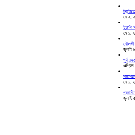
টরন্টো
মে ২, 
ইউপি স
মে ১, 
মৌলভীব
জুলাই 
পূর্ব ল
এপ্রিল
শমশেরনগ
মে ১, 
প্রবাসী
জুলাই 