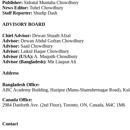
Publisher:
Sidratul Muntaha Chowdhury
News Editor:
Tuhel Chowdhury
Staff Reporter:
Shudip Dash
ADVISORY BOARD
Chief Advisor:
Dewan Shuaib Afzal
Advisor:
Dewan Abdul Gofran Chowdhury
Advisor:
Saad Chowdhury
Advisor:
Laikul Haque Chowdhury
Advisor (USA):
A. Muquith Choudhury
Advisor (Bangladesh):
Mir Liaquat Ali
Address
Bangladesh Office:
ABC Academy Building, Hazipur (Manu-Shamshernagar Road), Kula
Canada Office:
2984 Danforth Ave. (2nd Floor), Toronto, ON, Canada, M4C 1M6
Contact