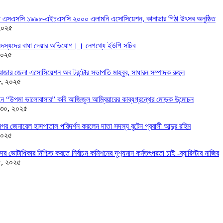
তে এসএসসি ১৯৯৮-এইচএসসি ২০০০ এলামনি এসোসিয়েশন, কানাডার পিঠা উৎসব অনুষ্ঠিত
২০২৫
দস্যদের বাধা দেয়ার অভিযোগ।। নেপথ্যে ইউপি সচিব
২০২৫
াজার জেলা এসোসিয়েশন অব টরন্টোর সভাপতি মাহবুব, সাধারন সম্পাদক রুহুল
৮, ২০২৫
ন্ডনে “উপমা ভালোবাসার” কবি আজিজুল আম্বিয়ারের কাব্যগ্রন্থের মোড়ক উন্মোচন
 ৩০, ২০২৫
র জেনারেল হাসপাতাল পরিদর্শন করলেন দাতা সদস্য বৃটেন প্রবাসী আব্দুর রহিম
২০২৫
দের ভোটাধিকার নিশ্চিত করতে নির্বাচন কমিশনের দৃশ‍্যমান কর্মতৎপরতা চাই -ব্যারিস্টার নাজির
৫, ২০২৫