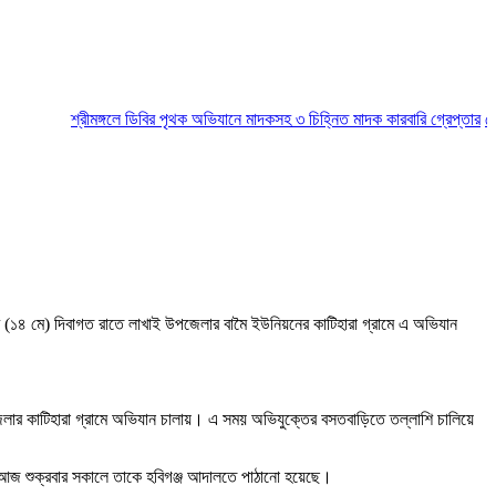
শ্রীমঙ্গলে ডিবির পৃথক অভিযানে মাদকসহ ৩ চিহ্নিত মাদক কারবারি গ্রেপ্তার
মৌলভীবা
ার (১৪ মে) দিবাগত রাতে লাখাই উপজেলার বামৈ ইউনিয়নের কাটিহারা গ্রামে এ অভিযান
পজেলার কাটিহারা গ্রামে অভিযান চালায়। এ সময় অভিযুক্তের বসতবাড়িতে তল্লাশি চালিয়ে
ছে। আজ শুক্রবার সকালে তাকে হবিগঞ্জ আদালতে পাঠানো হয়েছে।