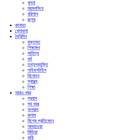
খুলনা
ময়মনসিংহ
বরিশাল
রংপুর
কানাডা
খেলাধুলা
দৈনিন্দিন
মুক্তমত
শিক্ষাঙ্গন
সাহিত্য
ধর্ম
তথ্যপ্রযুক্তি
লাইফস্টাইল
বিনোদন
স্বাস্থ্য
শিক্ষা
আরও খবর
প্রবাস
সব খবর
অপরাধ
কলাম
বিশেষ প্রতিবেদন
আবহাওয়া
মিডিয়া
কৃষি