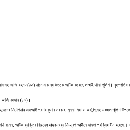
য়াবাসহ আজি রহমান(৪০) নামে এক ব্যক্তিকে আটক করেছে লাখাই থানা পুলিশ।
বৃহস্পতিব
ছেলে আজি রহমান (৪০)।
আহমেদের নির্দেশনায় এসআই প্রণয় কুমার সরকার, মুন্না মিয়া ও অরবিন্দুসহ একদল পুলিশ উ
িনি বলেন, আটক ব্যক্তির বিরুদ্ধে মাদকদ্রব্য নিয়ন্ত্রণ আইনে মামলা প্রক্রিয়াধীন রয়ে