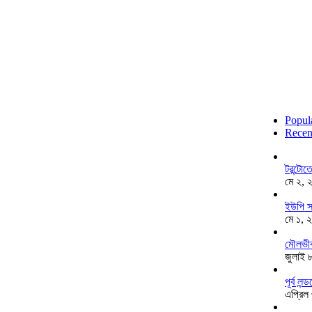
Popul
Recen
টরন্টো
মে ২, 
ইউপি স
মে ১, 
মৌলভীব
জুলাই 
পূর্ব ল
এপ্রিল