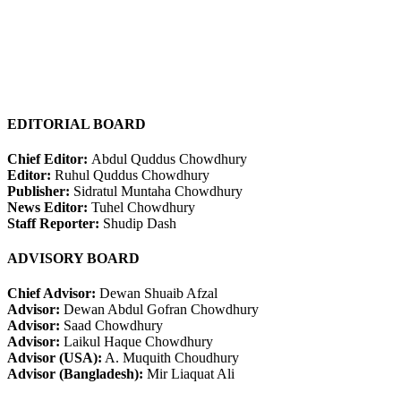
EDITORIAL BOARD
Chief Editor:
Abdul Quddus Chowdhury
Editor:
Ruhul Quddus Chowdhury
Publisher:
Sidratul Muntaha Chowdhury
News Editor:
Tuhel Chowdhury
Staff Reporter:
Shudip Dash
ADVISORY BOARD
Chief Advisor:
Dewan Shuaib Afzal
Advisor:
Dewan Abdul Gofran Chowdhury
Advisor:
Saad Chowdhury
Advisor:
Laikul Haque Chowdhury
Advisor (USA):
A. Muquith Choudhury
Advisor (Bangladesh):
Mir Liaquat Ali