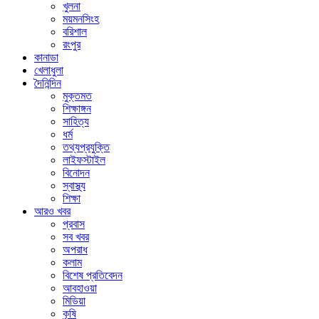
খুলনা
ময়মনসিংহ
বরিশাল
রংপুর
কানাডা
খেলাধুলা
দৈনিন্দিন
মুক্তমত
শিক্ষাঙ্গন
সাহিত্য
ধর্ম
তথ্যপ্রযুক্তি
লাইফস্টাইল
বিনোদন
স্বাস্থ্য
শিক্ষা
আরও খবর
প্রবাস
সব খবর
অপরাধ
কলাম
বিশেষ প্রতিবেদন
আবহাওয়া
মিডিয়া
কৃষি