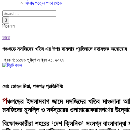
সংবাদ পত্রের পাতা থেকে
Search
for:
শিরোনাম
আরো
পঞ্চগড়ে মসজিদের খতিব এর উপর হামলার প্রতিবাদে মহাসড়ক অবোরোধ
প্রকাশ: ১১:৪৬ পূর্বাহ্ণ এপ্রিল ২১, ২০২৬
মোঃ মোহন মিয়া, পঞ্চগড় প্রতিনিধিঃ
প
ঞ্চগড়ের ইসলামবাগ জামে মসজিদের খতিব মাওলানা আম
মসজিদের মুসল্লি ও সর্বস্তরের ওলামায়েকেরামগণের উদ্যো
বিক্ষোভকারীরা শহরের ‘দেশ ক্লিনিক’ সংলগ্ন বাংলাবা