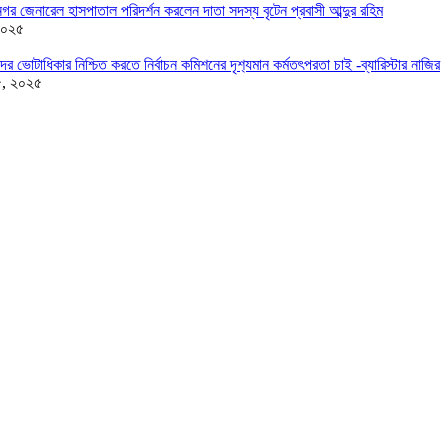
র জেনারেল হাসপাতাল পরিদর্শন করলেন দাতা সদস্য বৃটেন প্রবাসী আব্দুর রহিম
২০২৫
দের ভোটাধিকার নিশ্চিত করতে নির্বাচন কমিশনের দৃশ‍্যমান কর্মতৎপরতা চাই -ব্যারিস্টার নাজির
৫, ২০২৫