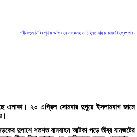
শ্রীমঙ্গলে ডিবির পৃথক অভিযানে মাদকসহ ৩ চিহ্নিত মাদক কারবারি গ্রেপ্তার
মৌলভীবা
েছে এলাকা। ২০ এপ্রিল সোমবার দুপুরে ইসলামবাগ জামে
হয়।
াসড়কের দুপাশে শতশত যানবাহন আটকা পড়ে তীব্র যানজটের