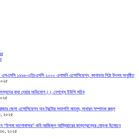
ar
t
তে এসএসসি ১৯৯৮-এইচএসসি ২০০০ এলামনি এসোসিয়েশন, কানাডার পিঠা উৎসব অনুষ্ঠিত
২০২৫
দস্যদের বাধা দেয়ার অভিযোগ।। নেপথ্যে ইউপি সচিব
২০২৫
াজার জেলা এসোসিয়েশন অব টরন্টোর সভাপতি মাহবুব, সাধারন সম্পাদক রুহুল
৮, ২০২৫
ন্ডনে “উপমা ভালোবাসার” কবি আজিজুল আম্বিয়ারের কাব্যগ্রন্থের মোড়ক উন্মোচন
 ৩০, ২০২৫