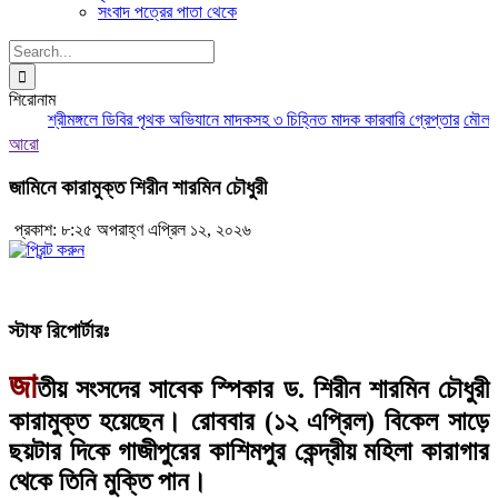
সংবাদ পত্রের পাতা থেকে
Search
for:
শিরোনাম
শ্রীমঙ্গলে ডিবির পৃথক অভিযানে মাদকসহ ৩ চিহ্নিত মাদক কারবারি গ্রেপ্তার
মৌলভীবাজ
আরো
জামিনে কারামুক্ত শিরীন শারমিন চৌধুরী
প্রকাশ: ৮:২৫ অপরাহ্ণ এপ্রিল ১২, ২০২৬
স্টাফ রিপোর্টারঃ
জা
তীয় সংসদের সাবেক স্পিকার ড. শিরীন শারমিন চৌধুরী
কারামুক্ত হয়েছেন। রোববার (১২ এপ্রিল) বিকেল সাড়ে
ছয়টার দিকে গাজীপুরের কাশিমপুর কেন্দ্রীয় মহিলা কারাগার
থেকে তিনি মুক্তি পান।