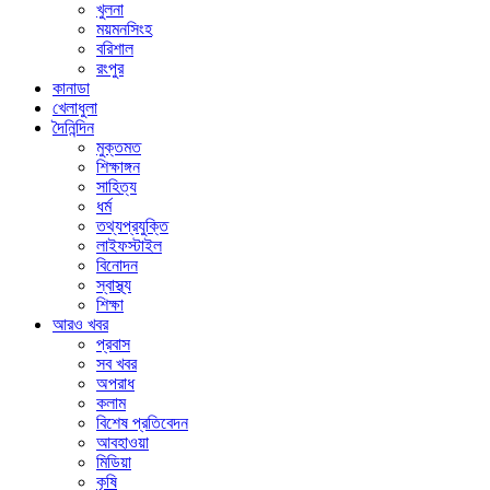
খুলনা
ময়মনসিংহ
বরিশাল
রংপুর
কানাডা
খেলাধুলা
দৈনিন্দিন
মুক্তমত
শিক্ষাঙ্গন
সাহিত্য
ধর্ম
তথ্যপ্রযুক্তি
লাইফস্টাইল
বিনোদন
স্বাস্থ্য
শিক্ষা
আরও খবর
প্রবাস
সব খবর
অপরাধ
কলাম
বিশেষ প্রতিবেদন
আবহাওয়া
মিডিয়া
কৃষি