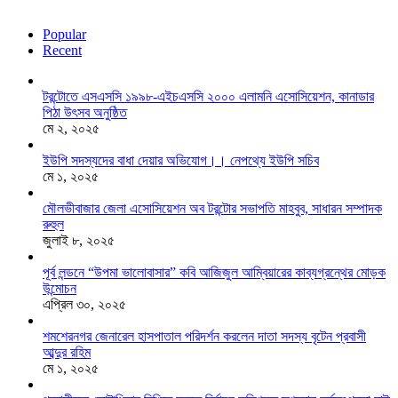
Popular
Recent
টরন্টোতে এসএসসি ১৯৯৮-এইচএসসি ২০০০ এলামনি এসোসিয়েশন, কানাডার
পিঠা উৎসব অনুষ্ঠিত
মে ২, ২০২৫
ইউপি সদস্যদের বাধা দেয়ার অভিযোগ।। নেপথ্যে ইউপি সচিব
মে ১, ২০২৫
মৌলভীবাজার জেলা এসোসিয়েশন অব টরন্টোর সভাপতি মাহবুব, সাধারন সম্পাদক
রুহুল
জুলাই ৮, ২০২৫
পূর্ব লন্ডনে “উপমা ভালোবাসার” কবি আজিজুল আম্বিয়ারের কাব্যগ্রন্থের মোড়ক
উন্মোচন
এপ্রিল ৩০, ২০২৫
শমশেরনগর জেনারেল হাসপাতাল পরিদর্শন করলেন দাতা সদস্য বৃটেন প্রবাসী
আব্দুর রহিম
মে ১, ২০২৫