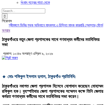
সংবাদ পত্রের পাতা থেকে
Search
for:
শিরোনাম
শ্রীমঙ্গলে ডিবির পৃথক অভিযানে মাদকসহ ৩ চিহ্নিত মাদক কারবারি গ্রেপ্তার
মৌলভীবাজ
অপরাধ
ঠাকুরগাঁওয়ে নতুন জেলা প্রশাসকের সাথে গণমাধ্যম কর্মীদের মতবিনিময়
সভা
প্রকাশ: ১০:৪৬ অপরাহ্ণ এপ্রিল ৯, ২০২৬
🔹 মোঃ শফিকুল ইসলাম দুলাল, ঠাকুরগাঁও প্রতিনিধি:
ঠাকুরগাঁওয়ে নবাগত জেলা প্রশাসক হিসেবে যোগাদান করেছেন মোহাম্মদ
রফিকুল হক। বৃহস্পতিবার জেলা প্রশাসকের সম্মেলন কক্ষে তিনি জেলায়
কর্মরত গণমাধ্যম কর্মীদের সাথে মতবিনিময় সভা করেন।