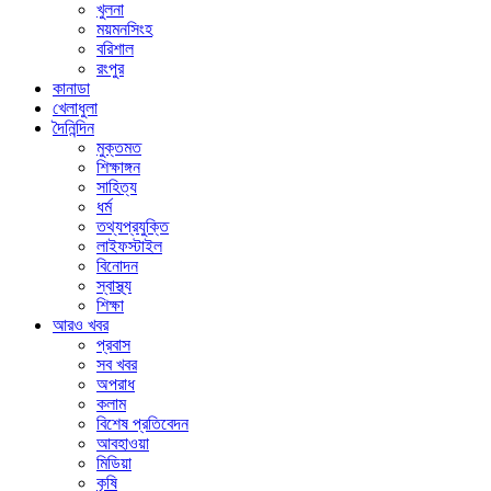
খুলনা
ময়মনসিংহ
বরিশাল
রংপুর
কানাডা
খেলাধুলা
দৈনিন্দিন
মুক্তমত
শিক্ষাঙ্গন
সাহিত্য
ধর্ম
তথ্যপ্রযুক্তি
লাইফস্টাইল
বিনোদন
স্বাস্থ্য
শিক্ষা
আরও খবর
প্রবাস
সব খবর
অপরাধ
কলাম
বিশেষ প্রতিবেদন
আবহাওয়া
মিডিয়া
কৃষি