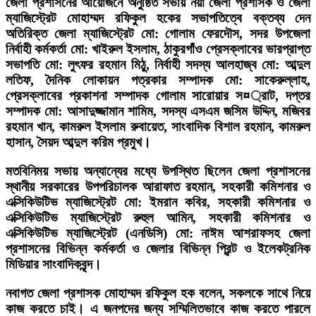
‎জেলা প্রশাসনের আয়োজনে অনুষ্ঠিত সভায় নয়া জেলা প্রশাসক ও জেলা
ম্যাজিস্ট্রেট মোহাম্মদ রফিকুল হকের সভাপতিত্বে বক্তব্য দেন
অতিরিক্ত জেলা ম্যাজিস্ট্রেট মো: গোলাম ফেরদৌস, সদর উপজেলা
নির্বাহী কর্মকর্তা মো: খাইরুল ইসলাম, ঠাকুরগাঁও প্রেসক্লাবের ভারপ্রাপ্ত
সভাপতি মো: লুৎফর রহমান মিঠু, নির্বাহী সদস্য আলহাজ্ব মো: আব্দুল
লতিফ, দৈনিক লোকায়ন পত্রকার সম্পাদক মো: সাকেরুল্লাহ,
প্রেসক্লাবের প্রকাশনা সম্পাদক গোলাম সারোয়ার স¤্রাট, দপ্তর
সম্পাদক মো: আসাদুজ্জামান শামিম, সদস্য এসএম জসিম উদ্দিন, মজিবর
রহমান খান, কামরুল ইসলাম রুবায়েত, সাংবাদিক বিশাল রহমান, কামরুল
হাসান, সৈয়দ আব্দুল করিম প্রমুখ।
‎মতবিনিময় সভায় অন্যান্যের মধ্যে উপস্থিত ছিলেন জেলা প্রশাসনের
স্থানীয় সরকারের উপপরিচালক আরাফাত রহমান, সহকারী কমিশনার ও
এক্সিকিউটিভ ম্যাজিস্ট্রেট মো: ইমরান কবির, সহকারী কমিশনার ও
এক্সিকিউটিভ ম্যাজিস্ট্রেট রুহুল আমিন, সহকারী কমিশনার ও
এক্সিকিউটিভ ম্যাজিস্ট্রেট (এনডিসি) মো: নাঈম আশরাফসহ জেলা
প্রশাসনের বিভিন্ন কর্মকর্তা ও জেলার বিভিন্ন প্রিন্ট ও ইলেকট্রনিক
মিডিয়ার সাংবাদিকবৃন্দ।
‎নবাগত জেলা প্রশাসক মোহাম্মদ রফিকুল হক বলেন, সকলকে সাথে নিয়ে
কাজ করতে চাই। এ জনপদের জন্য সম্মিলিতভাবে কাজ করতে পারলে