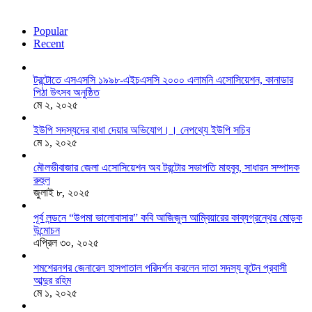
Popular
Recent
টরন্টোতে এসএসসি ১৯৯৮-এইচএসসি ২০০০ এলামনি এসোসিয়েশন, কানাডার
পিঠা উৎসব অনুষ্ঠিত
মে ২, ২০২৫
ইউপি সদস্যদের বাধা দেয়ার অভিযোগ।। নেপথ্যে ইউপি সচিব
মে ১, ২০২৫
মৌলভীবাজার জেলা এসোসিয়েশন অব টরন্টোর সভাপতি মাহবুব, সাধারন সম্পাদক
রুহুল
জুলাই ৮, ২০২৫
পূর্ব লন্ডনে “উপমা ভালোবাসার” কবি আজিজুল আম্বিয়ারের কাব্যগ্রন্থের মোড়ক
উন্মোচন
এপ্রিল ৩০, ২০২৫
শমশেরনগর জেনারেল হাসপাতাল পরিদর্শন করলেন দাতা সদস্য বৃটেন প্রবাসী
আব্দুর রহিম
মে ১, ২০২৫