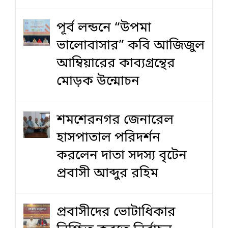
পূর্ব লন্ডনে “উপমা
ভালোবাসার” কবি আজিজুল
আম্বিয়ারের কাব্যগ্রন্থের
মোড়ক উন্মোচন
শমশেরনগর জেনারেল
হাসপাতাল পরিদর্শন
করলেন দাতা সদস্য বৃটেন
প্রবাসী আব্দুর রহিম
প্রবাসীদের ভোটাধিকার