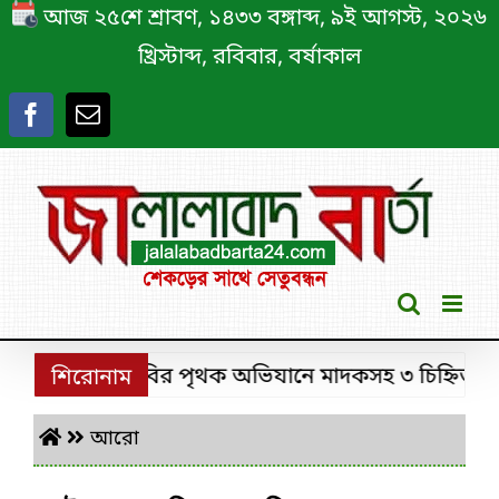
Skip
আজ ২৫শে শ্রাবণ, ১৪৩৩ বঙ্গাব্দ, ৯ই আগস্ট, ২০২৬
to
খ্রিস্টাব্দ, রবিবার, বর্ষাকাল
content
শ্রীমঙ্গলে ডিবির পৃথক অভিযানে মাদকসহ ৩ চিহ্নিত মাদক 
শিরোনাম
আরো