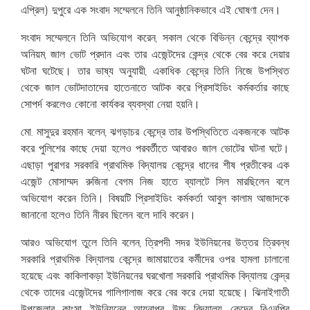
এপ্রিল) দুপুরে এক সংবাদ সম্মেলনে তিনি আনুষ্ঠানিকভাবে এই ঘোষণা দেন।
‎সংবাদ সম্মেলনে তিনি অভিযোগ করেন, সকাল থেকে বিভিন্ন কেন্দ্রে ব্যাপক
অনিয়ম, জাল ভোট প্রদান এবং তার এজেন্টদের কেন্দ্র থেকে বের করে দেয়ার
ঘটনা ঘটেছে। তার ভাষ্য অনুযায়ী, একাধিক কেন্দ্রে তিনি নিজে উপস্থিত
থেকে জাল ভোটদাতাদের হাতেনাতে আটক করে প্রিসাইডিং কর্মকর্তার কাছে
সোপর্দ করলেও কোনো কার্যকর ব্যবস্থা নেয়া হয়নি।
‎মো. মাসুদুর রহমান বলেন, ঝগড়াচর কেন্দ্রে তার উপস্থিতিতে একজনকে আটক
করে পুলিশের কাছে দেয়া হলেও পরবর্তীতে আবারও জাল ভোটের ঘটনা ঘটে।
এছাড়া পুরাগর সরকারি প্রাথমিক বিদ্যালয় কেন্দ্রে ধানের শীষ প্রতীকের এক
এজেন্ট মোসাম্মদ রুজিনা বেগম নিজ হাতে ব্যালটে সিল মারছিলেন বলে
অভিযোগ করেন তিনি। বিষয়টি প্রিসাইডিং কর্মকর্তা আবুল কালাম আজাদকে
জানানো হলেও তিনি নীরব ছিলেন বলে দাবি করেন।
‎আরও অভিযোগ তুলে তিনি বলেন, ত্রিপদী সদর ইউনিয়নের উত্তর ত্রিবন্ধ
সরকারি প্রাথমিক বিদ্যালয় কেন্দ্রে জামায়াতের কর্মীদের ওপর হামলা চালানো
হয়েছে এবং কাকিলাকড়া ইউনিয়নের ঘরখোলা সরকারি প্রাথমিক বিদ্যালয় কেন্দ্র
থেকে তাদের এজেন্টদের গালিগালাজ করে বের করে দেয়া হয়েছে। ঝিনাইগাতী
উপজেলার কাংসা ইউনিয়নের আয়নাপুর উচ্চ বিদ্যালয় কেন্দ্রে বিএনপির