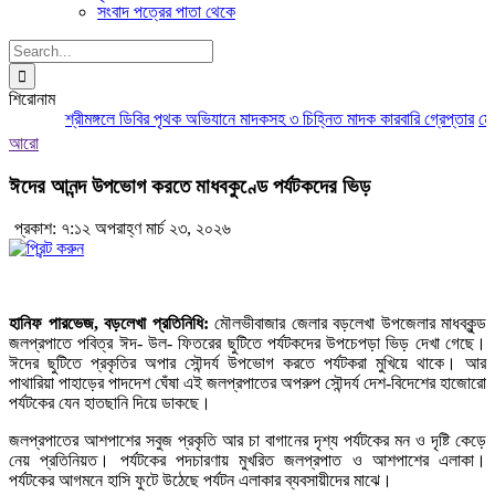
সংবাদ পত্রের পাতা থেকে
Search
for:
শিরোনাম
শ্রীমঙ্গলে ডিবির পৃথক অভিযানে মাদকসহ ৩ চিহ্নিত মাদক কারবারি গ্রেপ্তার
মৌলভী
আরো
‎ঈদের আনন্দ উপভোগ করতে মাধবকুণ্ডে পর্যটকদের ভিড় ‎
প্রকাশ: ৭:১২ অপরাহ্ণ মার্চ ২৩, ২০২৬
হানিফ পারভেজ, বড়লেখা প্রতিনিধি:
মৌলভীবাজার জেলার বড়লেখা উপজেলার মাধবকুন্ড
জলপ্রপাতে পবিত্র ঈদ- উল- ফিতরের ছুটিতে পর্যটকদের উপচেপড়া ভিড় দেখা গেছে।
ঈদের ছুটিতে প্রকৃতির অপার সৌন্দর্য উপভোগ করতে পর্যটকরা মুখিয়ে থাকে। আর
পাথারিয়া পাহাড়ের পাদদেশ ঘেঁষা এই জলপ্রপাতের অপরুপ সৌন্দর্য দেশ-বিদেশের হাজোরো
পর্যটকের যেন হাতছানি দিয়ে ডাকছে।
জলপ্রপাতের আশপাশের সবুজ প্রকৃতি আর চা বাগানের দৃশ্য পর্যটকের মন ও দৃষ্টি কেড়ে
নেয় প্রতিনিয়ত। পর্যটকের পদচারণায় মুখরিত জলপ্রপাত ও আশপাশের এলাকা।
পর্যটকের আগমনে হাসি ফুটে উঠেছে পর্যটন এলাকার ব্যবসায়ীদের মাঝে।