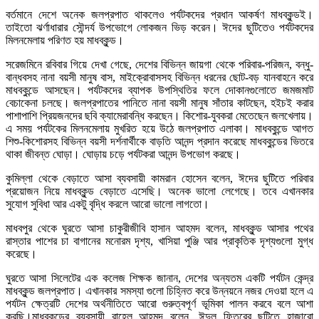
‎বর্তমানে দেশে অনেক জলপ্রপাত থাকলেও পর্যটকদের প্রধান আকর্ষণ মাধবকুন্ডই।
তাইতো ঝর্ণাধারার সৌন্দর্য উপভোগে লোকজন ভিড় করেন। ঈদের ছুটিতেও পর্যটকদের
মিলনমেলায় পরিণত হয় মাধবকুন্ড।
‎সরেজমিনে রবিবার গিয়ে দেখা গেছে, দেশের বিভিন্ন জায়গা থেকে পরিবার-পরিজন, বন্ধু-
বান্ধবসহ নানা বয়সী মানুষ বাস, মাইক্রোবাসসহ বিভিন্ন ধরনের ছোট-বড় যানবাহনে করে
মাধবকুন্ডে আসছেন। পর্যটকদের ব্যাপক উপস্থিতির ফলে দোকানগুলোতে জমজমাট
বেচাকেনা চলছে। জলপ্রপাতের পানিতে নানা বয়সী মানুষ সাঁতার কাটছেন, হইচই করার
পাশাপাশি প্রিয়জনদের ছবি ক্যামেরাবন্ধি করছেন। কিশোর-যুবকরা মেতেছেন জলখেলায়।
এ সময় পর্যটকের মিলনমেলায় মুখরিত হয়ে উঠে জলপ্রপাত এলাকা। মাধবকুন্ডে আগত
শিশু-কিশোরসহ বিভিন্ন বয়সী দর্শনার্থীকে বাড়তি আনন্দ প্রদান করেছে মাধবকুন্ডের ভিতরে
থাকা জীবন্ত ঘোড়া। ঘোড়ায় চড়ে পর্যটকরা আনন্দ উপভোগ করছে।
‎কুমিল্লা থেকে বেড়াতে আসা ব্যবসায়ী কামরান হোসেন বলেন, ঈদের ছুটিতে পরিবার
প্রয়োজন নিয়ে মাধবকুন্ড বেড়াতে এসেছি। অনেক ভালো লেগেছে। তবে এখানকার
সুযোগ সুবিধা আর একটু বৃদ্ধি করলে আরো ভালো লাগতো।
‎মাধবপুর থেকে ঘুরতে আসা চাকুরীজীবি হাসান আহমদ বলেন, মাধবকুন্ড আসার পথের
রাস্তার পাশের চা বাগানের মনোরম দৃশ্য, খাসিয়া পুঞ্জি আর প্রাকৃতিক দৃশ্যগুলো মুগ্ধ
করেছে।
‎ঘুরতে আসা সিলেটের এক কলেজ শিক্ষক জানান, দেশের অন্যতম একটি পর্যটন কেন্দ্র
মাধবকুন্ড জলপ্রপাত। এখানকার সমস্যা গুলো চিহ্নিত করে উন্নয়নে নজর দেওয়া হলে এ
পর্যটন ক্ষেত্রটি দেশের অর্থনীতিতে আরো গুরুত্বপূর্ণ ভূমিকা পালন করবে বলে আশা
করছি।মাধবকুন্ডের ব্যবসায়ী রাহেল আহমদ বলেন, ঈদুল ফিতরের ছুটিতে হাজারো