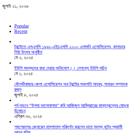
জুলাই ২১, ২০২৬
Popular
Recent
টরন্টোতে এসএসসি ১৯৯৮-এইচএসসি ২০০০ এলামনি এসোসিয়েশন, কানাডার
পিঠা উৎসব অনুষ্ঠিত
মে ২, ২০২৫
ইউপি সদস্যদের বাধা দেয়ার অভিযোগ।। নেপথ্যে ইউপি সচিব
মে ১, ২০২৫
মৌলভীবাজার জেলা এসোসিয়েশন অব টরন্টোর সভাপতি মাহবুব, সাধারন সম্পাদক
রুহুল
জুলাই ৮, ২০২৫
পূর্ব লন্ডনে “উপমা ভালোবাসার” কবি আজিজুল আম্বিয়ারের কাব্যগ্রন্থের মোড়ক
উন্মোচন
এপ্রিল ৩০, ২০২৫
শমশেরনগর জেনারেল হাসপাতাল পরিদর্শন করলেন দাতা সদস্য বৃটেন প্রবাসী
আব্দুর রহিম