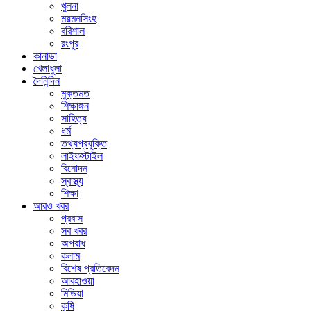
খুলনা
ময়মনসিংহ
বরিশাল
রংপুর
কানাডা
খেলাধুলা
দৈনিন্দিন
মুক্তমত
শিক্ষাঙ্গন
সাহিত্য
ধর্ম
তথ্যপ্রযুক্তি
লাইফস্টাইল
বিনোদন
স্বাস্থ্য
শিক্ষা
আরও খবর
প্রবাস
সব খবর
অপরাধ
কলাম
বিশেষ প্রতিবেদন
আবহাওয়া
মিডিয়া
কৃষি