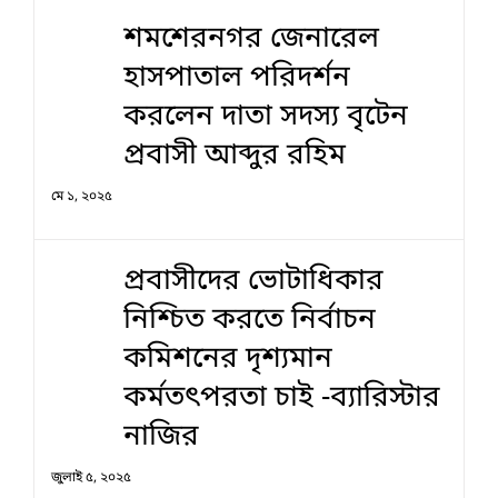
শমশেরনগর জেনারেল
হাসপাতাল পরিদর্শন
করলেন দাতা সদস্য বৃটেন
প্রবাসী আব্দুর রহিম
মে ১, ২০২৫
প্রবাসীদের ভোটাধিকার
নিশ্চিত করতে নির্বাচন
কমিশনের দৃশ‍্যমান
কর্মতৎপরতা চাই -ব্যারিস্টার
নাজির
জুলাই ৫, ২০২৫