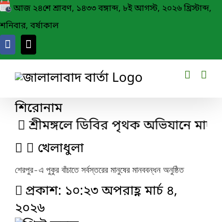
Skip
আজ ২৪শে শ্রাবণ, ১৪৩৩ বঙ্গাব্দ, ৮ই আগস্ট, ২০২৬ খ্রিস্টাব্দ,
to
শনিবার, বর্ষাকাল
content
শিরোনাম
শ্রীমঙ্গলে ডিবির পৃথক অভিযানে মাদকসহ 
খেলাধুলা
‎শেরপুর-এ পুকুর বাঁচাতে সর্বস্তরের মানুষের মানববন্ধন অনুষ্ঠিত
প্রকাশ: ১০:২৩ অপরাহ্ণ মার্চ ৪,
২০২৬