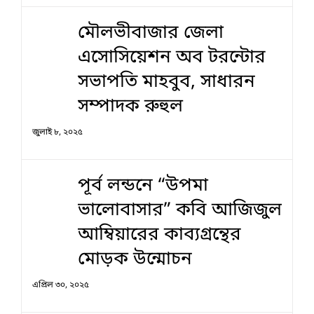
মৌলভীবাজার জেলা
এসোসিয়েশন অব টরন্টোর
সভাপতি মাহবুব, সাধারন
সম্পাদক রুহুল
জুলাই ৮, ২০২৫
পূর্ব লন্ডনে “উপমা
ভালোবাসার” কবি আজিজুল
আম্বিয়ারের কাব্যগ্রন্থের
মোড়ক উন্মোচন
এপ্রিল ৩০, ২০২৫