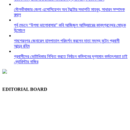
মৌলভীবাজার জেলা এসোসিয়েশন অব টরন্টোর সভাপতি মাহবুব, সাধারন সম্পাদক
রুহুল
পূর্ব লন্ডনে “উপমা ভালোবাসার” কবি আজিজুল আম্বিয়ারের কাব্যগ্রন্থের মোড়ক
উন্মোচন
শমশেরনগর জেনারেল হাসপাতাল পরিদর্শন করলেন দাতা সদস্য বৃটেন প্রবাসী
আব্দুর রহিম
প্রবাসীদের ভোটাধিকার নিশ্চিত করতে নির্বাচন কমিশনের দৃশ‍্যমান কর্মতৎপরতা চাই
-ব্যারিস্টার নাজির
EDITORIAL BOARD
Chief Editor:
Abdul Quddus Chowdhury
Editor:
Ruhul Quddus Chowdhury
Publisher:
Sidratul Muntaha Chowdhury
News Editor:
Tuhel Chowdhury