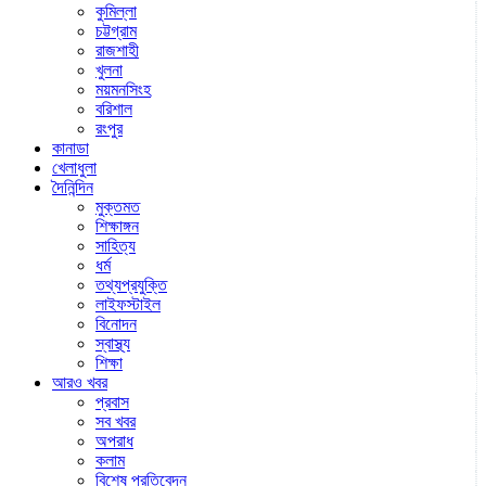
কুমিল্লা
চট্টগ্রাম
রাজশাহী
খুলনা
ময়মনসিংহ
বরিশাল
রংপুর
কানাডা
খেলাধুলা
দৈনিন্দিন
মুক্তমত
শিক্ষাঙ্গন
সাহিত্য
ধর্ম
তথ্যপ্রযুক্তি
লাইফস্টাইল
বিনোদন
স্বাস্থ্য
শিক্ষা
আরও খবর
প্রবাস
সব খবর
অপরাধ
কলাম
বিশেষ প্রতিবেদন