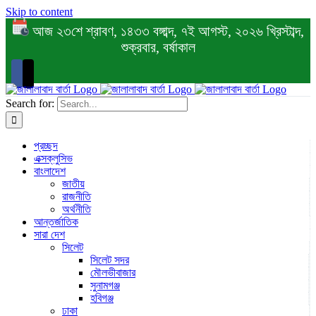
Skip to content
আজ ২৩শে শ্রাবণ, ১৪৩৩ বঙ্গাব্দ, ৭ই আগস্ট, ২০২৬ খ্রিস্টাব্দ,
শুক্রবার, বর্ষাকাল
Search for:
প্রচ্ছদ
এক্সক্লুসিভ
বাংলাদেশ
জাতীয়
রাজনীতি
অর্থনীতি
আন্তর্জাতিক
সারা দেশ
সিলেট
সিলেট সদর
মৌলভীবাজার
সুনামগঞ্জ
হবিগঞ্জ
ঢাকা