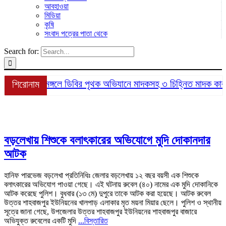
আবহাওয়া
মিডিয়া
কৃষি
সংবাদ পত্রের পাতা থেকে
Search for:
শ্রীমঙ্গলে ডিবির পৃথক অভিযানে মাদকসহ ৩ চিহ্নিত মাদক কারবা
শিরোনাম
বড়লেখায় শিশুকে বলাৎকারের অভিযোগে মুদি দোকানদার
আটক
হানিফ পারভেজ বড়লেখা প্রতিনিধিঃ জেলার বড়লেখায় ১২ বছর বয়সী এক শিশুকে
বলাৎকারের অভিযোগ পাওয়া গেছে। এই ঘটনায় রুবেল (৪০) নামের এক মুদি দোকানিকে
আটক করেছে পুলিশ। বুধবার (১৩ মে) দুপুরে তাকে আটক করা হয়েছে। আটক রুবেল
উত্তর শাহবাজপুর ইউনিয়নের খালপাড় এলাকার মৃত ময়না মিয়ার ছেলে। পুলিশ ও স্থানীয়
সূত্রে জানা গেছে, উপজেলার উত্তর শাহবাজপুর ইউনিয়নের শাহবাজপুর বাজারে
অভিযুক্ত রুবেলের একটি মুদি
...বিস্তারিত