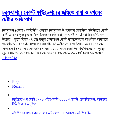
চরফ্যাশনে কোস্ট ফাউন্ডেশনের জমিতে বাধা ও দখলের
চেষ্টার অভিযোগ
চরফ্যাশন (ভোলা) প্রতিনিধি: ভোলার চরফ্যাশন উপজেলার চরমানিকা ইউনিয়নে কোস্ট
ফাউন্ডেশনের ক্রয়কৃত জমিতে উন্নয়নকাজে বাধা, দখলচেষ্টা ও চাঁদাবাজির অভিযোগ
উঠেছে। বৃহস্পতিবার (৭ মে) দুপুরে চরফ্যাশন কোস্ট ফাউন্ডেশনের আঞ্চলিক কার্যালয়ে
আয়োজিত এক সংবাদ সম্মেলনে সংস্থার কর্মকর্তারা এসব অভিযোগ করেন। সংবাদ
সম্মেলনে লিখিত বক্তব্যে জানানো হয়, ২০২১ সালে চরমানিকা ইউনিয়নের গণস্বাস্থ্য
কেন্দ্র সংলগ্ন এলাকায় চার্চ অব বাংলাদেশের কাছ থেকে ৩২ লাখ টাকায় ৬৯ শতাংশ
...বিস্তারিত
Popular
Recent
টরন্টোতে এসএসসি ১৯৯৮-এইচএসসি ২০০০ এলামনি এসোসিয়েশন, কানাডার
পিঠা উৎসব অনুষ্ঠিত
ইউপি সদস্যদের বাধা দেয়ার অভিযোগ।। নেপথ্যে ইউপি সচিব