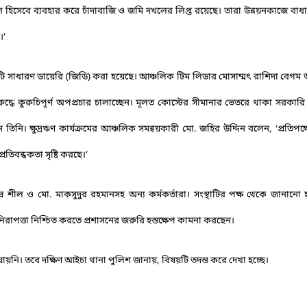
ল হিসেবে ব্যবহার করে চাঁদাবাজি ও জমি দখলের লিপ্ত রয়েছে। তারা উন্নয়নকাজে বাধ
।’
টি সাধারণ ডায়েরি (জিডি) করা হয়েছে। আঞ্চলিক টিম লিডার মোসাম্মৎ রাশিদা বেগ
রুদ্ধে কুরুচিপূর্ণ অপপ্রচার চালাচ্ছেন। মূলত কোস্টের সীমানার ভেতরে থাকা সরকার
িনি। ক্ষুদ্রঋণ কার্যক্রমের আঞ্চলিক সমন্বয়কারী মো. জহির উদ্দিন বলেন, ‘প্রতিপক্
তিবন্ধকতা সৃষ্টি করছে।’
্র শীল ও মো. মাকসুদুর রহমানসহ অন্য কর্মকর্তারা। সংস্থাটির পক্ষ থেকে জানানো হ
নিরাপত্তা নিশ্চিত করতে প্রশাসনের জরুরি হস্তক্ষেপ কামনা করছেন।
ায়নি। তবে দক্ষিণ আইচা থানা পুলিশ জানায়, বিষয়টি তদন্ত করে দেখা হচ্ছে।