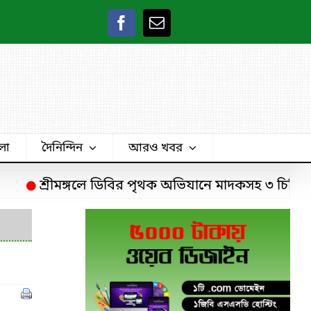
লা
দৈনিন্দিন
আরও খবর
শ্রীমঙ্গলে ডিবির পৃথক অভিযানে মাদকসহ ৩ চিহ্নিত মা