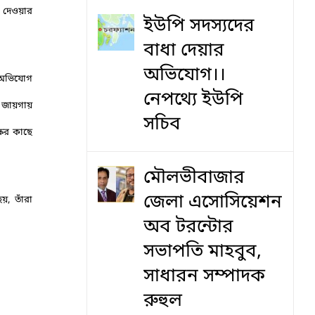
া দেওয়ার
ইউপি সদস্যদের
বাধা দেয়ার
অভিযোগ।।
ম অভিযোগ
নেপথ্যে ইউপি
ি জায়গায়
সচিব
ষের কাছে
মৌলভীবাজার
জেলা এসোসিয়েশন
য়, তাঁরা
অব টরন্টোর
সভাপতি মাহবুব,
সাধারন সম্পাদক
রুহুল