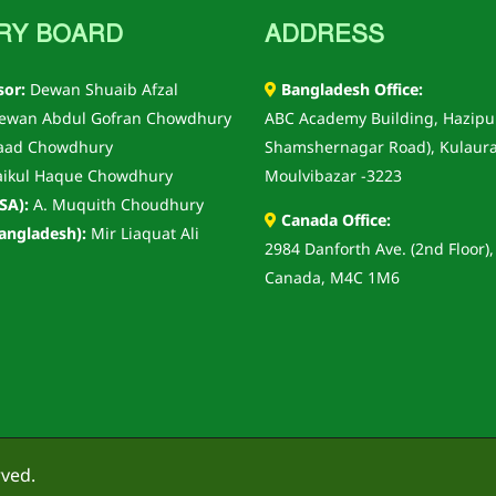
RY BOARD
ADDRESS
sor:
Dewan Shuaib Afzal
Bangladesh Office:
wan Abdul Gofran Chowdhury
ABC Academy Building, Hazipu
aad Chowdhury
Shamshernagar Road), Kulaura
ikul Haque Chowdhury
Moulvibazar -3223
SA):
A. Muquith Choudhury
Canada Office:
angladesh):
Mir Liaquat Ali
2984 Danforth Ave. (2nd Floor),
Canada, M4C 1M6
rved.