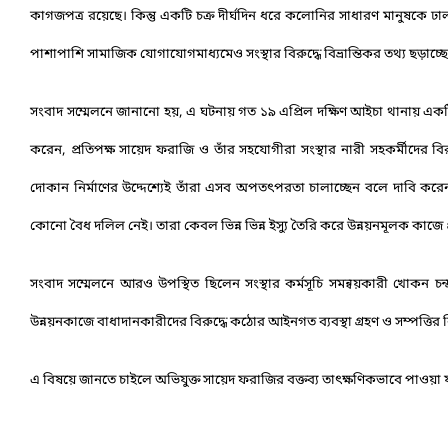
কাগজপত্র রয়েছে। কিন্তু একটি চক্র দীর্ঘদিন ধরে কলোনির সাধারণ মানুষকে ঢা
পাশাপাশি সামাজিক যোগাযোগমাধ্যমেও সংস্থার বিরুদ্ধে বিভ্রান্তিকর তথ্য ছড়াচ্ছে
সংবাদ সম্মেলনে জানানো হয়, এ ঘটনায় গত ১৯ এপ্রিল দক্ষিণ আইচা থানায় এক
করেন, প্রতিপক্ষ সায়েদ ফরাজি ও তাঁর সহযোগীরা সংস্থার নারী সহকর্মীদের বি
দোকান নির্মাণের উদ্দেশ্যেই তাঁরা এসব অপতৎপরতা চালাচ্ছেন বলে দাবি করেন ত
কোনো বৈধ দলিল নেই। তারা কেবল ভিন্ন ভিন্ন ইস্যু তৈরি করে উন্নয়নমূলক কাজে প্র
সংবাদ সম্মেলনে আরও উপস্থিত ছিলেন সংস্থার কর্মসূচি সমন্বয়কারী খোকন চন্দ
উন্নয়নকাজে বাধাদানকারীদের বিরুদ্ধে কঠোর আইনগত ব্যবস্থা গ্রহণ ও সম্পত্তির 
এ বিষয়ে জানতে চাইলে অভিযুক্ত সায়েদ ফরাজির বক্তব্য তাৎক্ষণিকভাবে পাওয়া য