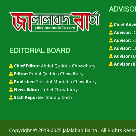
ADVISO
Chief Advi
Advisor:
De
Advisor:
S
Advisor:
La
EDITORIAL BOARD
Advisor (U
Advisor (B
Chief Editor:
Abdul Quddus Chowdhury
Editor:
Ruhul Quddus Chowdhury
Publisher:
Sidratul Muntaha Chowdhury
News Editor:
Tuhel Chowdhury
Staff Reporter:
Shudip Dash
Copyright © 2018-2025
Jalalabad Barta
. All Rights Rese