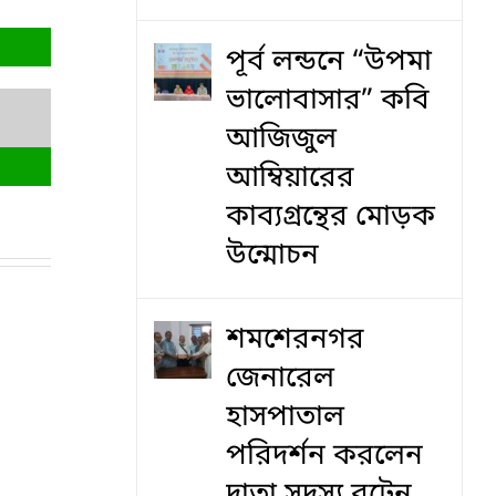
পূর্ব লন্ডনে “উপমা
ভালোবাসার” কবি
আজিজুল
আম্বিয়ারের
কাব্যগ্রন্থের মোড়ক
উন্মোচন
শমশেরনগর
জেনারেল
হাসপাতাল
পরিদর্শন করলেন
দাতা সদস্য বৃটেন