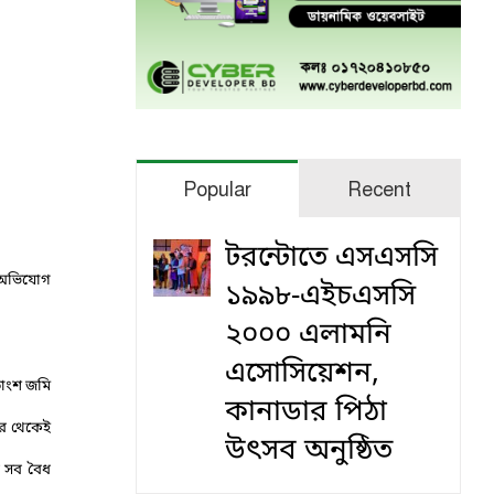
Popular
Recent
টরন্টোতে এসএসসি
র অভিযোগ
১৯৯৮-এইচএসসি
২০০০ এলামনি
এসোসিয়েশন,
তাংশ জমি
কানাডার পিঠা
 পর থেকেই
উৎসব অনুষ্ঠিত
র সব বৈধ