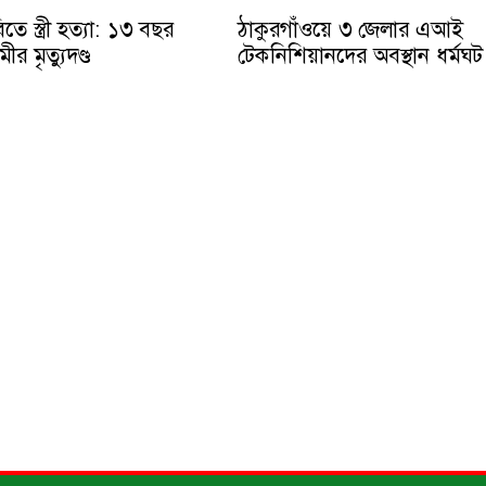
ে স্ত্রী হত্যা: ১৩ বছর
ঠাকুরগাঁওয়ে ৩ জেলার এআই
ীর মৃত্যুদণ্ড
টেকনিশিয়ানদের অবস্থান ধর্মঘট