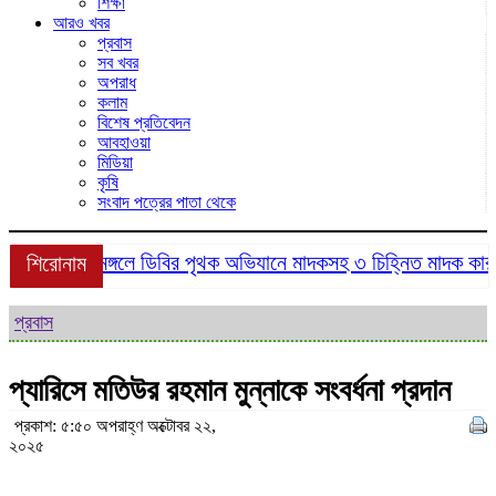
শিক্ষা
আরও খবর
প্রবাস
সব খবর
অপরাধ
কলাম
বিশেষ প্রতিবেদন
আবহাওয়া
মিডিয়া
কৃষি
সংবাদ পত্রের পাতা থেকে
শ্রীমঙ্গলে ডিবির পৃথক অভিযানে মাদকসহ ৩ চিহ্নিত মাদক কারবারি
শিরোনাম
প্রবাস
প্যারিসে মতিউর রহমান মুন্নাকে সংবর্ধনা প্রদান
প্রকাশ: ৫:৫০ অপরাহ্ণ অক্টোবর ২২,
২০২৫