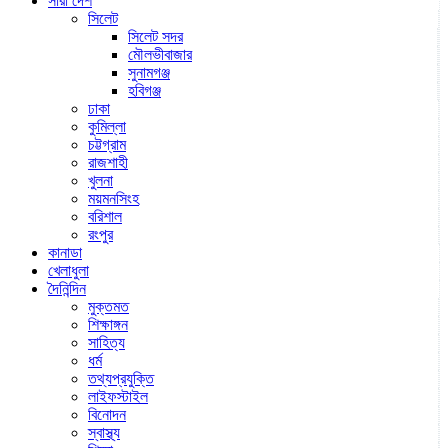
সারা দেশ
সিলেট
সিলেট সদর
মৌলভীবাজার
সুনামগঞ্জ
হবিগঞ্জ
ঢাকা
কুমিল্লা
চট্টগ্রাম
রাজশাহী
খুলনা
ময়মনসিংহ
বরিশাল
রংপুর
কানাডা
খেলাধুলা
দৈনিন্দিন
মুক্তমত
শিক্ষাঙ্গন
সাহিত্য
ধর্ম
তথ্যপ্রযুক্তি
লাইফস্টাইল
বিনোদন
স্বাস্থ্য