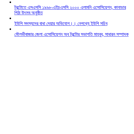
টরন্টোতে এসএসসি ১৯৯৮-এইচএসসি ২০০০ এলামনি এসোসিয়েশন, কানাডার
পিঠা উৎসব অনুষ্ঠিত
ইউপি সদস্যদের বাধা দেয়ার অভিযোগ।। নেপথ্যে ইউপি সচিব
মৌলভীবাজার জেলা এসোসিয়েশন অব টরন্টোর সভাপতি মাহবুব, সাধারন সম্পাদক
রুহুল
পূর্ব লন্ডনে “উপমা ভালোবাসার” কবি আজিজুল আম্বিয়ারের কাব্যগ্রন্থের মোড়ক
উন্মোচন
শমশেরনগর জেনারেল হাসপাতাল পরিদর্শন করলেন দাতা সদস্য বৃটেন প্রবাসী
আব্দুর রহিম
প্রবাসীদের ভোটাধিকার নিশ্চিত করতে নির্বাচন কমিশনের দৃশ‍্যমান কর্মতৎপরতা চাই
-ব্যারিস্টার নাজির