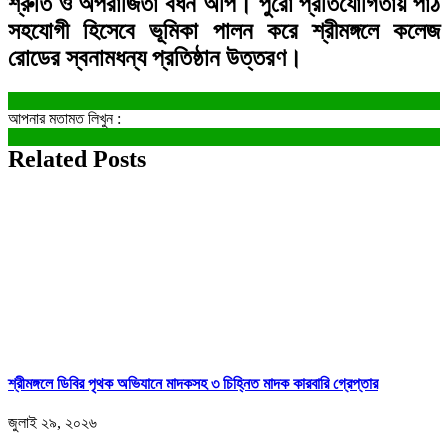
শ্রুতি ও অপরাজিতা বর্ধন অপি। পুরো প্রতিযোগিতায় পাঠ
সহযোগী হিসেবে ভূমিকা পালন করে শ্রীমঙ্গলে কলেজ
রোডের স্বনামধন্য প্রতিষ্ঠান উত্তরণ।
আপনার মতামত লিখুন :
Related Posts
শ্রীমঙ্গলে ডিবির পৃথক অভিযানে মাদকসহ ৩ চিহ্নিত মাদক কারবারি গ্রেপ্তার
জুলাই ২৯, ২০২৬