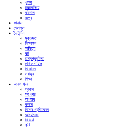
খুলনা
ময়মনসিংহ
বরিশাল
রংপুর
কানাডা
খেলাধুলা
দৈনিন্দিন
মুক্তমত
শিক্ষাঙ্গন
সাহিত্য
ধর্ম
তথ্যপ্রযুক্তি
লাইফস্টাইল
বিনোদন
স্বাস্থ্য
শিক্ষা
আরও খবর
প্রবাস
সব খবর
অপরাধ
কলাম
বিশেষ প্রতিবেদন
আবহাওয়া
মিডিয়া
কৃষি