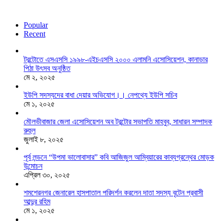
Popular
Recent
টরন্টোতে এসএসসি ১৯৯৮-এইচএসসি ২০০০ এলামনি এসোসিয়েশন, কানাডার
পিঠা উৎসব অনুষ্ঠিত
মে ২, ২০২৫
ইউপি সদস্যদের বাধা দেয়ার অভিযোগ।। নেপথ্যে ইউপি সচিব
মে ১, ২০২৫
মৌলভীবাজার জেলা এসোসিয়েশন অব টরন্টোর সভাপতি মাহবুব, সাধারন সম্পাদক
রুহুল
জুলাই ৮, ২০২৫
পূর্ব লন্ডনে “উপমা ভালোবাসার” কবি আজিজুল আম্বিয়ারের কাব্যগ্রন্থের মোড়ক
উন্মোচন
এপ্রিল ৩০, ২০২৫
শমশেরনগর জেনারেল হাসপাতাল পরিদর্শন করলেন দাতা সদস্য বৃটেন প্রবাসী
আব্দুর রহিম
মে ১, ২০২৫