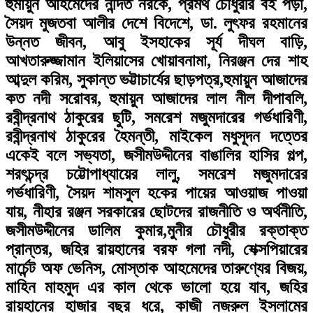
হুমায়ুন আহমেদের নন্দিত নরকে, প্রমথ চৌধুরীর বই পড়া,
সৈয়দ মুজতবা আলীর দেশে বিদেশে, ডা. লুৎফর রহমানের
উন্নত জীবন, আবু ইসহাকের সূর্য দীঘল বাড়ি,
আখতারুজ্জামান ইলিয়াসের খোয়াবনামা, নিরঞ্জন দের শাহ
আব্দুল করিম, সুকান্ত ভট্টাচার্যের ছাড়পত্র,হুমায়ুন আজাদের
কত নদী সরোবর, হুমায়ুন আজাদের লাল নীল দীপাবলি,
রবীন্দ্রনাথ ঠাকুরের ছুটি, সমরেশ মজুমদারের গর্ভধারিণী,
রবীন্দ্রনাথ ঠাকুরের হৈমন্তী, মাইকেল মধুসূদন দত্তের
একেই বলে সভ্যতা, জসীমউদ্দীনের বাঙালির হাসির গল্প,
শরৎচন্দ্র চট্টোপাধ্যায়ের লালু, সমরেশ মজুমদারের
গর্ভধারিণী, সৈয়দ শামসুল হকের পায়ের আওয়াজ পাওয়া
যায়, নীহার রঞ্জন সরকারের ছোটদের রাজনীতি ও অর্থনীতি,
জসীমউদ্দীনের ডালিম কুমার,মুনীর চৌধুরীর রক্তাক্ত
প্রান্তর, জহির রায়হানের বরফ গলা নদী, শেক্সপিয়ারের
মার্চেন্ট অফ ভেনিস, মোস্তাক আহমেদের তারুণ্যের বিজয়,
মাহিন মাহমুদ এর কাল থেকে ভালো হয়ে যাব, জহির
রায়হানের হাজার বছর ধরে, কাজী নজরুল ইসলামের