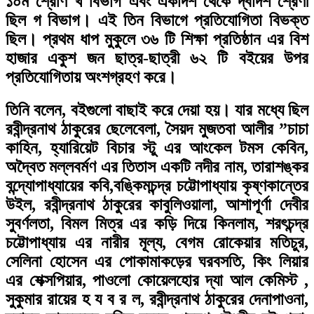
১০ম শ্রেণি খ বিভাগ এবং একাদশ থেকে দ্বাদশ শ্রেণী
ছিল গ বিভাগ। এই তিন বিভাগে প্রতিযোগিতা বিভক্ত
ছিল। প্রথম ধাপ মুকুলে ৩৬ টি শিক্ষা প্রতিষ্ঠান এর বিশ
হাজার একুশ জন ছাত্র-ছাত্রী ৬২ টি বইয়ের উপর
প্রতিযোগিতায় অংশগ্রহণ করে।
তিনি বলেন, বইগুলো বাছাই করে দেয়া হয়। যার মধ্যে ছিল
রবীন্দ্রনাথ ঠাকুরের ছেলেবেলা, সৈয়দ মুজতবা আলীর ”চাচা
কাহিন, হ্যারিয়েট বিচার স্টু এর আংকেল টমস কেবিন,
অদ্বৈত মল্লবর্মণ এর তিতাস একটি নদীর নাম, তারাশঙ্কর
বন্দ্যোপাধ্যায়ের কবি,বঙ্কিমচন্দ্র চট্টোপাধ্যায় কৃষ্ণকান্তের
উইল, রবীন্দ্রনাথ ঠাকুরের কাবুলিওয়ালা, আশাপূর্ণা দেবীর
সুবর্ণলতা, বিমল মিত্র এর কড়ি দিয়ে কিনলাম, শরৎচন্দ্র
চট্টোপাধ্যায় এর নারীর মূল্য, বেগম রোকেয়ার মতিচুর,
সেলিনা হোসেন এর পোকামাকড়ের ঘরবসতি, কিং লিয়ার
এর শেক্সপিয়ার, পাওলো কোয়েলহোর দ্যা আল কেমিস্ট ,
সুকুমার রায়ের হ য ব র ল, রবীন্দ্রনাথ ঠাকুরের দেনাপাওনা
,