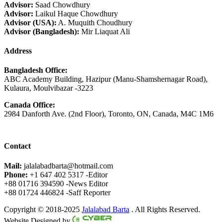
Advisor:
Saad Chowdhury
Advisor:
Laikul Haque Chowdhury
Advisor (USA):
A. Muquith Choudhury
Advisor (Bangladesh):
Mir Liaquat Ali
Address
Bangladesh Office:
ABC Academy Building, Hazipur (Manu-Shamshernagar Road),
Kulaura, Moulvibazar -3223
Canada Office:
2984 Danforth Ave. (2nd Floor), Toronto, ON, Canada, M4C 1M6
Contact
Mail:
jalalabadbarta@hotmail.com
Phone:
+1 647 402 5317 -Editor
+88 01716 394590 -News Editor
+88 01724 446824 -Saff Reporter
Copyright © 2018-2025
Jalalabad Barta
. All Rights Reserved.
Website Designed by