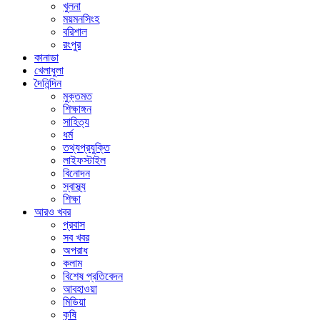
খুলনা
ময়মনসিংহ
বরিশাল
রংপুর
কানাডা
খেলাধুলা
দৈনিন্দিন
মুক্তমত
শিক্ষাঙ্গন
সাহিত্য
ধর্ম
তথ্যপ্রযুক্তি
লাইফস্টাইল
বিনোদন
স্বাস্থ্য
শিক্ষা
আরও খবর
প্রবাস
সব খবর
অপরাধ
কলাম
বিশেষ প্রতিবেদন
আবহাওয়া
মিডিয়া
কৃষি