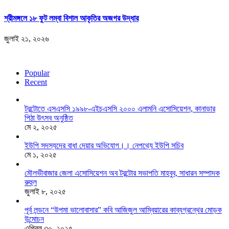
শ্রীমঙ্গলে ১৮ ফুট লম্বা বিশাল আকৃতির অজগর উদ্ধার
জুলাই ২১, ২০২৬
Popular
Recent
টরন্টোতে এসএসসি ১৯৯৮-এইচএসসি ২০০০ এলামনি এসোসিয়েশন, কানাডার
পিঠা উৎসব অনুষ্ঠিত
মে ২, ২০২৫
ইউপি সদস্যদের বাধা দেয়ার অভিযোগ।। নেপথ্যে ইউপি সচিব
মে ১, ২০২৫
মৌলভীবাজার জেলা এসোসিয়েশন অব টরন্টোর সভাপতি মাহবুব, সাধারন সম্পাদক
রুহুল
জুলাই ৮, ২০২৫
পূর্ব লন্ডনে “উপমা ভালোবাসার” কবি আজিজুল আম্বিয়ারের কাব্যগ্রন্থের মোড়ক
উন্মোচন
এপ্রিল ৩০, ২০২৫