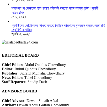
শমশেরনগর জেনারেল হাসপাতাল পরিদর্শন করলেন দাতা সদস্য বৃটেন প্রবাসী
আব্দুর রহিম
মে ১, ২০২৫
প্রবাসীদের ভোটাধিকার নিশ্চিত করতে নির্বাচন কমিশনের দৃশ‍্যমান কর্মতৎপরতা চাই
-ব্যারিস্টার নাজির
জুলাই ৫, ২০২৫
EDITORIAL BOARD
Chief Editor:
Abdul Quddus Chowdhury
Editor:
Ruhul Quddus Chowdhury
Publisher:
Sidratul Muntaha Chowdhury
News Editor:
Tuhel Chowdhury
Staff Reporter:
Shudip Dash
ADVISORY BOARD
Chief Advisor:
Dewan Shuaib Afzal
Advisor:
Dewan Abdul Gofran Chowdhury