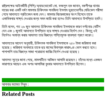
রাষ্ট্রপক্ষের আইনজীবী (পিপি) অ্যাডভোকেট মো. ফজলুল হক জানান, বকশীগঞ্জ থানায়
দায়ের করা একটি ধর্ষণ মামলায় চিকিৎসক সানজিদা ইসলাম ভুক্তভোগীর মেডিকেল পরীক্ষা
শেষে আদালতে প্রতিবেদন জমা দেন। মামলার বিচারকাজের অংশ হিসেবে তাকে
একাধিকবার সাক্ষ্য দেওয়ার জন্য সমন জারি করা হলেও তিনি আদালতে উপস্থিত হননি।
তিনি বলেন, গত ২৯ জুন আদালত চিকিৎসক সানজিদা ইসলামকে কারণ দর্শানোর নোটিশ
দেন এবং ১ জুলাই আদালতে উপস্থিত হয়ে সাক্ষ্য দেওয়ার নির্দেশ দেন। কিন্তু ওই
নির্দেশও অমান্য করায় আদালত তার বিরুদ্ধে শাস্তিমূলক ব্যবস্থা গ্রহণ করেন।
আদালতের আদেশ অনুযায়ী, চিকিৎসক সানজিদা ইসলামকে ২৫০ টাকা জরিমানা করা
হয়েছে। জরিমানা অনাদায়ে তাকে ছয় মাসের বিনাশ্রম কারাদণ্ড ভোগ করতে হবে।
পাশাপাশি তার বিরুদ্ধে সাজা পরোয়ানা জারির নির্দেশ দেওয়া হয়েছে।
আদালত সূত্রে জানা গেছে, মামলাটিতে আটজন আসামি রয়েছেন। তাঁদের মধ্যে একজন
কারাগারে আছেন এবং অপর আসামিরা বুধবার আদালতে উপস্থিত ছিলেন।
আপনার মতামত লিখুন :
Related Posts