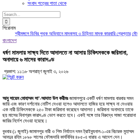
সংবাদ পত্রের পাতা থেকে
Search
for:
শিরোনাম
শ্রীমঙ্গলে ডিবির পৃথক অভিযানে মাদকসহ ৩ চিহ্নিত মাদক কারবারি গ্রেপ্তার
মৌলভীব
বাংলাদেশ
ধর্ষণ মামলায় সাক্ষ্য দিতে আদালতে না আসায় চিকিৎসককে জরিমানা,
অনাদায়ে ৬ মাসের কারাদণ্ড
প্রকাশ: ১১:১৮ অপরাহ্ণ জুলাই ৩, ২০২৬
আবু সায়েম মোহাম্মদ সা’-আদাত উল করীমঃ
জামালপুরে একটি ধর্ষণ মামলায় বারবার সমন
জারি এবং কারণ দর্শানোর নোটিশ দেওয়া হলেও আদালতে হাজির হয়ে সাক্ষ্য না দেওয়ায়
এক নারী চিকিৎসককে ২৫০ টাকা জরিমানা করেছেন আদালত। জরিমানা অনাদায়ে তাকে
ছয় মাসের বিনাশ্রম কারাদণ্ড ভোগ করতে হবে। একই সঙ্গে তার বিরুদ্ধে সাজা পরোয়ানা
জারির নির্দেশ দেওয়া হয়েছে।
বুধবার (১ জুলাই) জামালপুর নারী ও শিশু নির্যাতন দমন ট্রাইব্যুনাল-১-এর বিচারক মুহাম্মদ
আবদুর রহিম ১৮৯৮ সালের ফৌজদারি কার্যবিধির ৪৮৫-এ ধারায় এ আদেশ দেন।