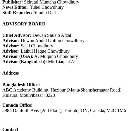
Publisher:
Sidratul Muntaha Chowdhury
News Editor:
Tuhel Chowdhury
Staff Reporter:
Shudip Dash
ADVISORY BOARD
Chief Advisor:
Dewan Shuaib Afzal
Advisor:
Dewan Abdul Gofran Chowdhury
Advisor:
Saad Chowdhury
Advisor:
Laikul Haque Chowdhury
Advisor (USA):
A. Muquith Choudhury
Advisor (Bangladesh):
Mir Liaquat Ali
Address
Bangladesh Office:
ABC Academy Building, Hazipur (Manu-Shamshernagar Road),
Kulaura, Moulvibazar -3223
Canada Office:
2984 Danforth Ave. (2nd Floor), Toronto, ON, Canada, M4C 1M6
Contact