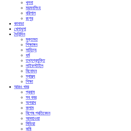
খুলনা
ময়মনসিংহ
বরিশাল
রংপুর
কানাডা
খেলাধুলা
দৈনিন্দিন
মুক্তমত
শিক্ষাঙ্গন
সাহিত্য
ধর্ম
তথ্যপ্রযুক্তি
লাইফস্টাইল
বিনোদন
স্বাস্থ্য
শিক্ষা
আরও খবর
প্রবাস
সব খবর
অপরাধ
কলাম
বিশেষ প্রতিবেদন
আবহাওয়া
মিডিয়া
কৃষি