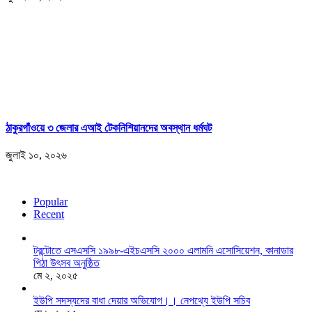
ঠাকুরগাঁওয়ে ৩ জেলার এআই টেকনিশিয়ানদের অবস্থান ধর্মঘট
জুলাই ১০, ২০২৬
Popular
Recent
টরন্টোতে এসএসসি ১৯৯৮-এইচএসসি ২০০০ এলামনি এসোসিয়েশন, কানাডার
পিঠা উৎসব অনুষ্ঠিত
মে ২, ২০২৫
ইউপি সদস্যদের বাধা দেয়ার অভিযোগ।। নেপথ্যে ইউপি সচিব