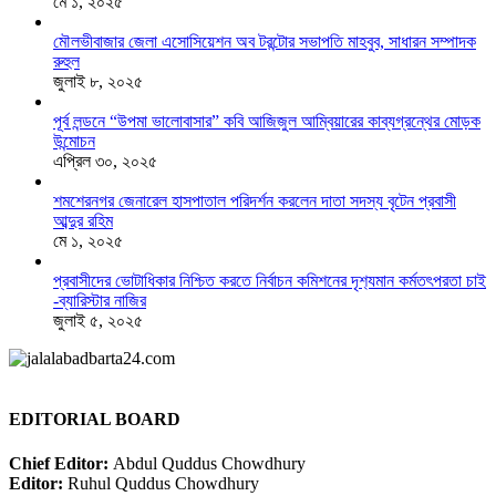
মে ১, ২০২৫
মৌলভীবাজার জেলা এসোসিয়েশন অব টরন্টোর সভাপতি মাহবুব, সাধারন সম্পাদক
রুহুল
জুলাই ৮, ২০২৫
পূর্ব লন্ডনে “উপমা ভালোবাসার” কবি আজিজুল আম্বিয়ারের কাব্যগ্রন্থের মোড়ক
উন্মোচন
এপ্রিল ৩০, ২০২৫
শমশেরনগর জেনারেল হাসপাতাল পরিদর্শন করলেন দাতা সদস্য বৃটেন প্রবাসী
আব্দুর রহিম
মে ১, ২০২৫
প্রবাসীদের ভোটাধিকার নিশ্চিত করতে নির্বাচন কমিশনের দৃশ‍্যমান কর্মতৎপরতা চাই
-ব্যারিস্টার নাজির
জুলাই ৫, ২০২৫
EDITORIAL BOARD
Chief Editor:
Abdul Quddus Chowdhury
Editor:
Ruhul Quddus Chowdhury