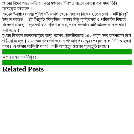
ও তার বিয়ের খবরে অভিমান করে মঙ্গলবার দিবাগত রাতের কোনো এক সময় তিনি
আত্মহত্যা করেছেন।
মরদেহ উদ্ধারের সময় পুলিশ ঘটনাস্থল থেকে নিহতের নিজের হাতের লেখা একটি চিরকুট
উদ্ধার করেছে। ওই চিরকুটে ‘বিশ্বজিৎ’ নামসহ কিছু ব্যক্তিগত ও পারিবারিক বিষয়ের
উল্লেখ রয়েছে। বড়লেখা থানা পুলিশ জানায়, প্রাথমিকভাবে এটি আত্মহত্যা বলে ধারণা
করা হচ্ছে।
বুধবার বিকেলে ময়নাতদন্তের জন্য মরদেহ মৌলভীবাজার ২৫০ শয্যা সদর হাসপাতাল মর্গে
পাঠানো হয়েছে। ময়নাতদন্তের প্রতিবেদন পাওয়ার পর মৃত্যুর প্রকৃত কারণ নিশ্চিত হওয়া
যাবে। এ ঘটনায় সংশ্লিষ্ট থানায় একটি অপমৃত্যু মামলার প্রস্তুতি চলছে।
আপনার মতামত লিখুন :
Related Posts