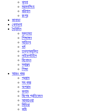
খুলনা
ময়মনসিংহ
বরিশাল
রংপুর
কানাডা
খেলাধুলা
দৈনিন্দিন
মুক্তমত
শিক্ষাঙ্গন
সাহিত্য
ধর্ম
তথ্যপ্রযুক্তি
লাইফস্টাইল
বিনোদন
স্বাস্থ্য
শিক্ষা
আরও খবর
প্রবাস
সব খবর
অপরাধ
কলাম
বিশেষ প্রতিবেদন
আবহাওয়া
মিডিয়া
কৃষি