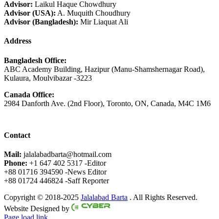
Advisor:
Laikul Haque Chowdhury
Advisor (USA):
A. Muquith Choudhury
Advisor (Bangladesh):
Mir Liaquat Ali
Address
Bangladesh Office:
ABC Academy Building, Hazipur (Manu-Shamshernagar Road),
Kulaura, Moulvibazar -3223
Canada Office:
2984 Danforth Ave. (2nd Floor), Toronto, ON, Canada, M4C 1M6
Contact
Mail:
jalalabadbarta@hotmail.com
Phone:
+1 647 402 5317 -Editor
+88 01716 394590 -News Editor
+88 01724 446824 -Saff Reporter
Copyright © 2018-2025
Jalalabad Barta
. All Rights Reserved.
Website Designed by
Page load link