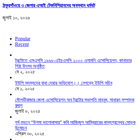
ঠাকুরগাঁওয়ে ৩ জেলার এআই টেকনিশিয়ানদের অবস্থান ধর্মঘট
জুলাই ১০, ২০২৬
Popular
Recent
টরন্টোতে এসএসসি ১৯৯৮-এইচএসসি ২০০০ এলামনি এসোসিয়েশন, কানাডার
পিঠা উৎসব অনুষ্ঠিত
মে ২, ২০২৫
ইউপি সদস্যদের বাধা দেয়ার অভিযোগ।। নেপথ্যে ইউপি সচিব
মে ১, ২০২৫
মৌলভীবাজার জেলা এসোসিয়েশন অব টরন্টোর সভাপতি মাহবুব, সাধারন সম্পাদক
রুহুল
জুলাই ৮, ২০২৫
পূর্ব লন্ডনে “উপমা ভালোবাসার” কবি আজিজুল আম্বিয়ারের কাব্যগ্রন্থের মোড়ক
উন্মোচন
এপ্রিল ৩০, ২০২৫