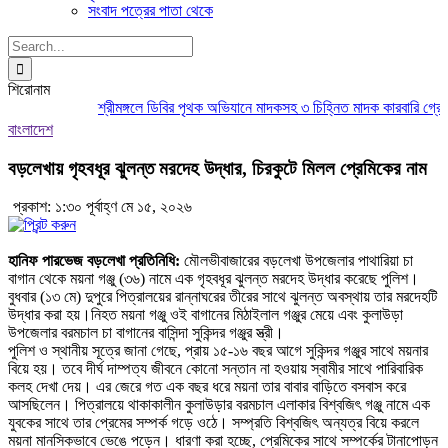
সংবাদ পত্রের পাতা থেকে
Search
for:
শিরোনাম
শ্রীমঙ্গলে ডিবির পৃথক অভিযানে মাদকসহ ৩ চিহ্নিত মাদক কারবারি গ্রেপ্ত
বাংলাদেশ
বড়লেখায় গৃহবধূর ঝুলন্ত মরদেহ উদ্ধার, চিরকুটে মিলল প্রেমিকের নাম
প্রকাশ: ১:৩০ পূর্বাহ্ণ মে ১৫, ২০২৬
হানিফ পারভেজ বড়লেখা প্রতিনিধি:
মৌলভীবাজারের বড়লেখা উপজেলার পাথারিয়া চা
বাগান থেকে ময়না গঞ্জু (৩৬) নামে এক গৃহবধূর ঝুলন্ত মরদেহ উদ্ধার করেছে পুলিশ।
বুধবার (১৩ মে) দুপুরে পিত্রালয়ের রান্নাঘরের তীরের সাথে ঝুলন্ত অবস্থায় তার মরদেহটি
উদ্ধার করা হয়।নিহত ময়না গঞ্জু ওই বাগানের মিঠাইলাল গঞ্জুর মেয়ে এবং কুলাউড়া
উপজেলার বরমচাল চা বাগানের বাসিন্দা সুকিন্দর গঞ্জুর স্ত্রী।
পুলিশ ও স্থানীয় সূত্রে জানা গেছে, প্রায় ১৫-১৬ বছর আগে সুকিন্দর গঞ্জুর সাথে ময়নার
বিয়ে হয়। তবে দীর্ঘ দাম্পত্য জীবনে কোনো সন্তান না হওয়ায় স্বামীর সাথে পারিবারিক
কলহ দেখা দেয়। এর জেরে গত এক বছর ধরে ময়না তার বাবার বাড়িতে বসবাস করে
আসছিলেন। পিত্রালয়ে থাকাকালীন কুলাউড়ার বরমচাল এলাকার বিশ্বজিৎ গঞ্জু নামে এক
যুবকের সাথে তার প্রেমের সম্পর্ক গড়ে ওঠে। সম্প্রতি বিশ্বজিৎ অন্যত্র বিয়ে করলে
ময়না মানসিকভাবে ভেঙে পড়েন। ধারণা করা হচ্ছে, প্রেমিকের সাথে সম্পর্কের টানাপোড়ন