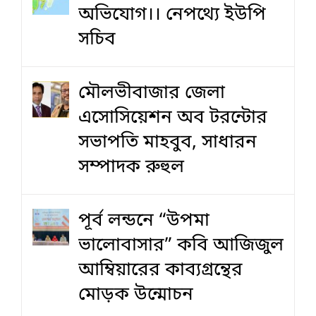
অভিযোগ।। নেপথ্যে ইউপি
সচিব
মৌলভীবাজার জেলা
এসোসিয়েশন অব টরন্টোর
সভাপতি মাহবুব, সাধারন
সম্পাদক রুহুল
পূর্ব লন্ডনে “উপমা
ভালোবাসার” কবি আজিজুল
আম্বিয়ারের কাব্যগ্রন্থের
মোড়ক উন্মোচন