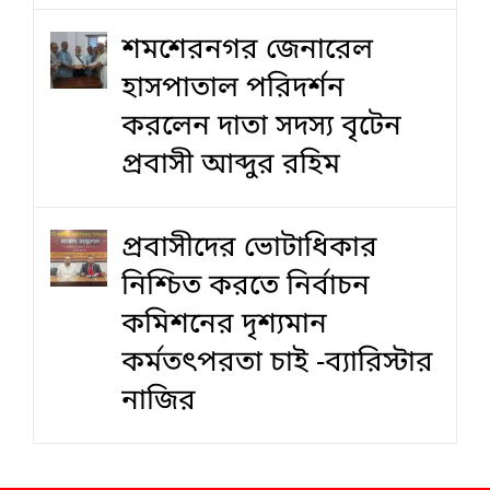
শমশেরনগর জেনারেল
হাসপাতাল পরিদর্শন
করলেন দাতা সদস্য বৃটেন
প্রবাসী আব্দুর রহিম
প্রবাসীদের ভোটাধিকার
নিশ্চিত করতে নির্বাচন
কমিশনের দৃশ‍্যমান
কর্মতৎপরতা চাই -ব্যারিস্টার
নাজির