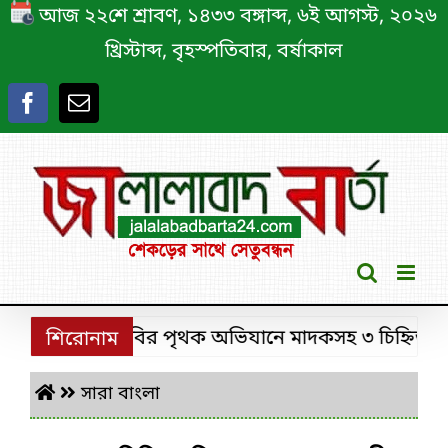
Skip
আজ ২২শে শ্রাবণ, ১৪৩৩ বঙ্গাব্দ, ৬ই আগস্ট, ২০২৬
to
খ্রিস্টাব্দ, বৃহস্পতিবার, বর্ষাকাল
content
শ্রীমঙ্গলে ডিবির পৃথক অভিযানে মাদকসহ ৩ চিহ্নিত মাদক 
শিরোনাম
সারা বাংলা