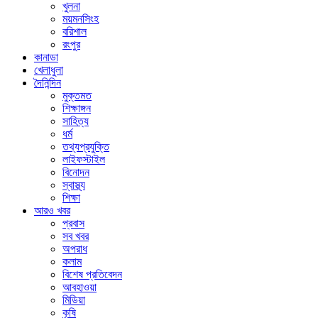
খুলনা
ময়মনসিংহ
বরিশাল
রংপুর
কানাডা
খেলাধুলা
দৈনিন্দিন
মুক্তমত
শিক্ষাঙ্গন
সাহিত্য
ধর্ম
তথ্যপ্রযুক্তি
লাইফস্টাইল
বিনোদন
স্বাস্থ্য
শিক্ষা
আরও খবর
প্রবাস
সব খবর
অপরাধ
কলাম
বিশেষ প্রতিবেদন
আবহাওয়া
মিডিয়া
কৃষি