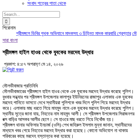
সংবাদ পত্রের পাতা থেকে
Search
for:
শিরোনাম
শ্রীমঙ্গলে ডিবির পৃথক অভিযানে মাদকসহ ৩ চিহ্নিত মাদক কারবারি গ্রেপ্তার
মৌলভী
সারা বাংলা
শ্রীমঙ্গল হাইল হাওর থেকে যুবকের মরদেহ উদ্ধার
প্রকাশ: ৪:৫৭ অপরাহ্ণ মে ১৪, ২০২৬
মৌলভীবাজার প্রতিনিধি
মৌলভীবাজারের শ্রীমঙ্গলে হাইল হাওর থেকে এক যুবকের মরদেহ উদ্ধার করেছে পুলিশ।
বুধবার সন্ধ্যার পর শ্রীমঙ্গল উপজেলার কালাপুর ইউনিয়নের রাজাপুর এলাকায় এক যুবকের
মরদেহ পানিতে ভাসতে দেখে স্থানীয়রা পুলিশকে খবর দিলে পুলিশ গিয়ে মরদেহ উদ্ধার
করে। এলাকায় মাছ ধরতে গিয়ে মাহমুদ নামে এক যুবকের মরদেহ উদ্ধার করেছে পুলিশ।
স্থানীয় সুত্রে জানা যায়, নিহতের নাম মাহমুদ আলী। সে শ্রীমঙ্গল উপজেলার সিরাজনগর
বক্স বাড়ির আসকর আলীর ছেলে। সে হাওরে মাছ ধরতে গিয়ে নিখোঁজ হয়।
শ্রীমঙ্গল থানার অফিসার ইনচার্জ (ওসি) শেখ জহিরুল ইসলাম মুন্না জানান, স্থানীয়দের
মাধ্যমে খবর পেয়ে নিহতের মরদেহ উদ্ধার করা হয়েছে। কোনো অভিযোগ না থাকায়
পরিবারের কাছে মরদেহ হস্তান্তর করা হয়েছে।