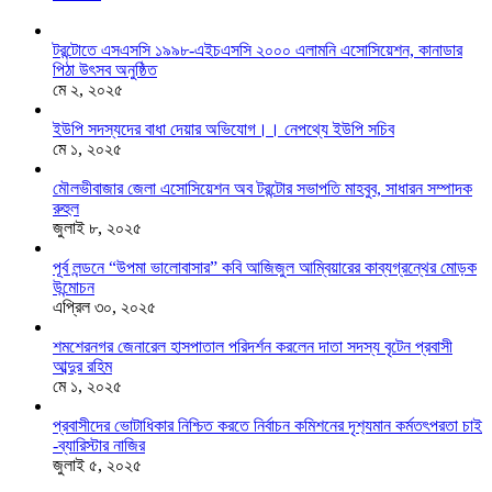
টরন্টোতে এসএসসি ১৯৯৮-এইচএসসি ২০০০ এলামনি এসোসিয়েশন, কানাডার
পিঠা উৎসব অনুষ্ঠিত
মে ২, ২০২৫
ইউপি সদস্যদের বাধা দেয়ার অভিযোগ।। নেপথ্যে ইউপি সচিব
মে ১, ২০২৫
মৌলভীবাজার জেলা এসোসিয়েশন অব টরন্টোর সভাপতি মাহবুব, সাধারন সম্পাদক
রুহুল
জুলাই ৮, ২০২৫
পূর্ব লন্ডনে “উপমা ভালোবাসার” কবি আজিজুল আম্বিয়ারের কাব্যগ্রন্থের মোড়ক
উন্মোচন
এপ্রিল ৩০, ২০২৫
শমশেরনগর জেনারেল হাসপাতাল পরিদর্শন করলেন দাতা সদস্য বৃটেন প্রবাসী
আব্দুর রহিম
মে ১, ২০২৫
প্রবাসীদের ভোটাধিকার নিশ্চিত করতে নির্বাচন কমিশনের দৃশ‍্যমান কর্মতৎপরতা চাই
-ব্যারিস্টার নাজির
জুলাই ৫, ২০২৫