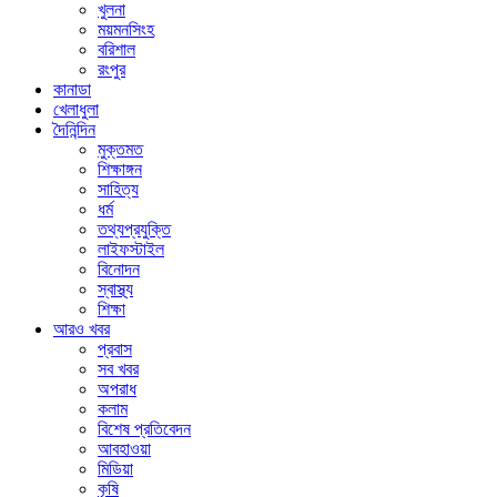
খুলনা
ময়মনসিংহ
বরিশাল
রংপুর
কানাডা
খেলাধুলা
দৈনিন্দিন
মুক্তমত
শিক্ষাঙ্গন
সাহিত্য
ধর্ম
তথ্যপ্রযুক্তি
লাইফস্টাইল
বিনোদন
স্বাস্থ্য
শিক্ষা
আরও খবর
প্রবাস
সব খবর
অপরাধ
কলাম
বিশেষ প্রতিবেদন
আবহাওয়া
মিডিয়া
কৃষি