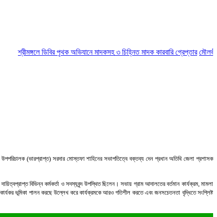
শ্রীমঙ্গলে ডিবির পৃথক অভিযানে মাদকসহ ৩ চিহ্নিত মাদক কারবারি গ্রেপ্তার
মৌলভীবাজারে
 উপপরিচালক (ভারপ্রাপ্ত) সরদার মোস্তফা শাহিনের সভাপতিত্বে বক্তব্য দেন প্রধান অতিথি জেলা প্রশাসক
ত্বপ্রাপ্ত বিভিন্ন কর্মকর্তা ও সদস্যবৃন্দ উপস্থিত ছিলেন। সভায় গ্রাম আদালতের বর্তমান কার্যক্রম, মামলা
ন্ত কার্যকর ভূমিকা পালন করছে উল্লেখ করে কার্যক্রমকে আরও গতিশীল করতে এবং জনসচেতনতা বৃদ্ধিতে সংশ্লিষ্ট