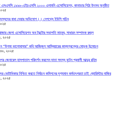
তে এসএসসি ১৯৯৮-এইচএসসি ২০০০ এলামনি এসোসিয়েশন, কানাডার পিঠা উৎসব অনুষ্ঠিত
২০২৫
দস্যদের বাধা দেয়ার অভিযোগ।। নেপথ্যে ইউপি সচিব
২০২৫
াজার জেলা এসোসিয়েশন অব টরন্টোর সভাপতি মাহবুব, সাধারন সম্পাদক রুহুল
৮, ২০২৫
ন্ডনে “উপমা ভালোবাসার” কবি আজিজুল আম্বিয়ারের কাব্যগ্রন্থের মোড়ক উন্মোচন
 ৩০, ২০২৫
র জেনারেল হাসপাতাল পরিদর্শন করলেন দাতা সদস্য বৃটেন প্রবাসী আব্দুর রহিম
২০২৫
দের ভোটাধিকার নিশ্চিত করতে নির্বাচন কমিশনের দৃশ‍্যমান কর্মতৎপরতা চাই -ব্যারিস্টার নাজির
৫, ২০২৫