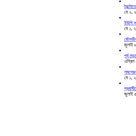
টরন্টো
মে ২, 
ইউপি স
মে ১, 
মৌলভীব
জুলাই 
পূর্ব ল
এপ্রিল
শমশেরনগ
মে ১, 
প্রবাসী
জুলাই 