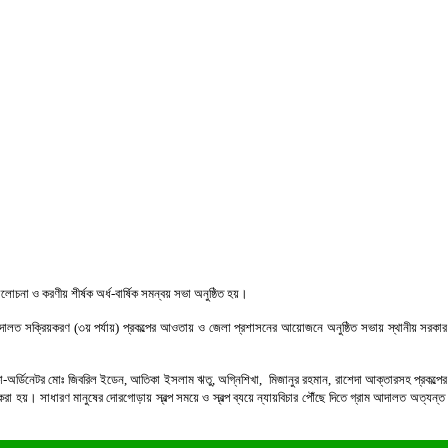
যালোচনা ও করণীয় শীর্ষক অর্ধ-বার্ষিক সমন্বয় সভা অনুষ্ঠিত হয়।
 আদালত সক্রিয়করণ (৩য় পর্যায়) প্রকল্পের আওতায় ও জেলা প্রশাসনের আয়োজনে অনুষ্ঠিত সভায় স্থানীয় সরকার
ো-অর্ডিনেটর মোঃ জিবরিল ইডেন, আতিকা ইসলাম ঋতু, অগ্নিশিখা, মিজানুর রহমান, রাশেদা আক্তারসহ প্রকল্পের দায়ি
না করা হয়। সাধারণ মানুষের দোরগোড়ায় স্বল্প সময়ে ও স্বল্প ব্যয়ে ন্যায়বিচার পৌঁছে দিতে গ্রাম আদালত অত্য