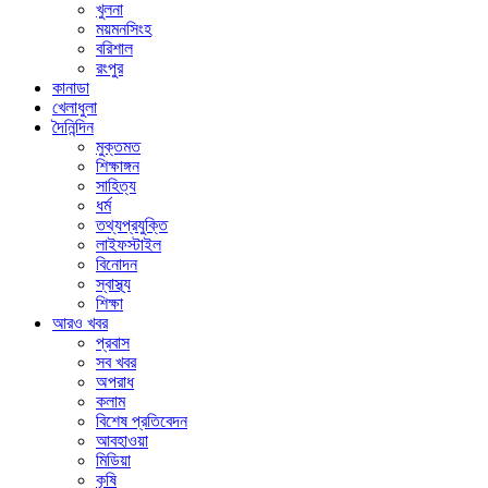
খুলনা
ময়মনসিংহ
বরিশাল
রংপুর
কানাডা
খেলাধুলা
দৈনিন্দিন
মুক্তমত
শিক্ষাঙ্গন
সাহিত্য
ধর্ম
তথ্যপ্রযুক্তি
লাইফস্টাইল
বিনোদন
স্বাস্থ্য
শিক্ষা
আরও খবর
প্রবাস
সব খবর
অপরাধ
কলাম
বিশেষ প্রতিবেদন
আবহাওয়া
মিডিয়া
কৃষি