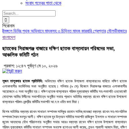
সংবাদ পত্রের পাতা থেকে
Search
for:
শিরোনাম
রীমঙ্গলে ডিবির পৃথক অভিযানে মাদকসহ ৩ চিহ্নিত মাদক কারবারি গ্রেপ্তার
মৌলভীবাজারে আইন
বাংলাদেশ
ছাতকের সিরাজগঞ্জ বাজারে দক্ষিণ ছাতক বাস্তবায়ন পরিষদের সভা,
আঞ্চলিক কমিটি গঠন
প্রকাশ: ১২:৪৭ পূর্বাহ্ণ মে ১০, ২০২৬
সুজন তালুকদার ছাতক প্রতিনিধি:
অবিলম্বে দক্ষিণ ছাতক উপজেলা বাস্তবায়নের দাবিতে দক্ষিণ ছাতক
এলাকাবাসীর মতবিনিময় সভা অনুষ্ঠিত হয়েছে। শনিবার (৯ মে) বিকেলে সিরাজগঞ্জ বাজারে এলাকাবাসীর
আয়োজনে এ সভা অনুষ্ঠিত হয়। দক্ষিণ ছাতক বাস্তবায়ন পরিষদ যুক্তরাজ্য কমিটির সহ-সভাপতি এডভোকেট
মোহাম্মদ আমির উদ্দীনের সভাপতিত্বে অনুষ্ঠিত সভায় প্রধান অতিথির বক্তব্য রাখেন দক্ষিণ ছাতক উপজেলা
বাস্তবায়ন পরিষদ কেন্দ্রীয় কমিটির সভাপতি আ.ন.ম ওহিদ কনা মিয়া।
বিশেষ অতিথির বক্তব্য রাখেন সাধারণ সম্পাদক সাদিকুর রহমান সাদিক,শুভেচ্ছা বক্তব্য রাখেন সহ-সাংগঠনিক
সম্পাদক সৈয়দ মনসুর আলী। দক্ষিণ ছাতক যুব উন্নয়ন সমিতির সভাপতি রাজিকুল ইসলাম ও সাধারণ সম্পাদক
জুবেদ আহমদের যৌথ পরিচালনায় অনুষ্ঠিত সভায় আরও বক্তব্য রাখেন দক্ষিণ ছাতক উপজেলা বাস্তবায়ন
পরিষদ যুক্তরাজ্য কমিটির সাধারণ সম্পাদক অধ্যক্ষ ছানাওর আলী কয়েছ, লন্ডন প্রবাসী আজাদ মিয়া, দক্ষিণ