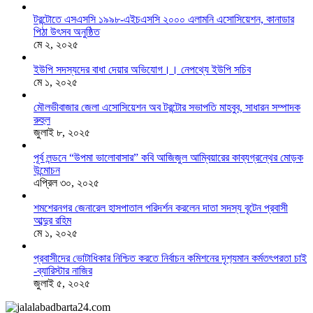
টরন্টোতে এসএসসি ১৯৯৮-এইচএসসি ২০০০ এলামনি এসোসিয়েশন, কানাডার
পিঠা উৎসব অনুষ্ঠিত
মে ২, ২০২৫
ইউপি সদস্যদের বাধা দেয়ার অভিযোগ।। নেপথ্যে ইউপি সচিব
মে ১, ২০২৫
মৌলভীবাজার জেলা এসোসিয়েশন অব টরন্টোর সভাপতি মাহবুব, সাধারন সম্পাদক
রুহুল
জুলাই ৮, ২০২৫
পূর্ব লন্ডনে “উপমা ভালোবাসার” কবি আজিজুল আম্বিয়ারের কাব্যগ্রন্থের মোড়ক
উন্মোচন
এপ্রিল ৩০, ২০২৫
শমশেরনগর জেনারেল হাসপাতাল পরিদর্শন করলেন দাতা সদস্য বৃটেন প্রবাসী
আব্দুর রহিম
মে ১, ২০২৫
প্রবাসীদের ভোটাধিকার নিশ্চিত করতে নির্বাচন কমিশনের দৃশ‍্যমান কর্মতৎপরতা চাই
-ব্যারিস্টার নাজির
জুলাই ৫, ২০২৫