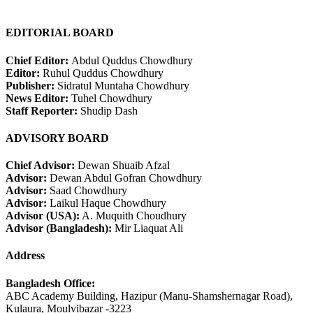
EDITORIAL BOARD
Chief Editor:
Abdul Quddus Chowdhury
Editor:
Ruhul Quddus Chowdhury
Publisher:
Sidratul Muntaha Chowdhury
News Editor:
Tuhel Chowdhury
Staff Reporter:
Shudip Dash
ADVISORY BOARD
Chief Advisor:
Dewan Shuaib Afzal
Advisor:
Dewan Abdul Gofran Chowdhury
Advisor:
Saad Chowdhury
Advisor:
Laikul Haque Chowdhury
Advisor (USA):
A. Muquith Choudhury
Advisor (Bangladesh):
Mir Liaquat Ali
Address
Bangladesh Office:
ABC Academy Building, Hazipur (Manu-Shamshernagar Road),
Kulaura, Moulvibazar -3223