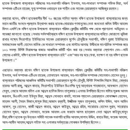
ছাতক উপজেলা বাস্তবায়ন পরিষদের সহ-সভাপতি দবিরুল ইসলাম, সহ-সাধারণ সম্পাদক শফিক মিয়া, অর্থ
সম্পাদক এটিএম তারেক, যুগ্ম সম্পাদক ওবায়দুল হক শাহীন এবং সাবেক চেয়ারম্যান আজিজুর রহমান।
বক্তারা বলেন, দক্ষিণ ছাতকবাসীর দীর্ঘ ৭০ বছরের লালিত স্বপ্ন দক্ষিণ ছাতক উপজেলা বাস্তবায়নের জন্য
মহান জাতীয় সংসদে প্রস্তাব উত্থাপন করায় ছাতক-দোয়ারার গণমানুষের নেতা জননেতা কলিম উদ্দীন আহমদ
মিলন এমপি’কে দক্ষিণ ছাতক উপজেলা বাস্তবায়ন পরিষদ কেন্দ্রীয় কমিটির পক্ষ থেকে প্রাণঢালা অভিনন্দন ও
শুভেচ্ছা জানানো হয়েছে।সভায় সর্বসম্মতিক্রমে দক্ষিণ ছাতক উপজেলা বাস্তবায়নের দাবিতে জোরালো ভূমিকা
রাখার লক্ষ্যে সিংচাপইড় ইউনিয়নের সাবেক চেয়ারম্যান মুর্শেদ চৌধুরীকে সভাপতি, দক্ষিণ খুরমা ইউনিয়নের
সমাজসেবক আলী হোসেন মানিক কে সাধারণ সম্পাদক এবং মাস্টার আলাছ উদ্দীনকে সাংগঠনিক সম্পাদক করে
১০১ সদস্য বিশিষ্ট সিরাজগঞ্জ বাজার আঞ্চলিক কমিটি গঠন করা হয়।সভায় বক্তারা স্লোগান দেন—দাবি
মোদের একটাই, দক্ষিণ ছাতক উপজেলা বাস্তবায়ন চাই” এবং“আর নয় ঘরে ফেরা, যতক্ষণ না হয় দক্ষিণ ছাতক
উপজেলা।”
এছাড়াও বক্তব্য রাখেন দক্ষিণ ছাতক উপজেলা বাস্তবায়ন পরিষদ কেন্দ্রীয় কমিটির সহ-সভাপতি দবিরুল
ইসলাম, অর্থ সম্পাদক এটিএম তারেক, তোফায়েল আহমদ, সহ-সাংগঠনিক সম্পাদক সোলেমান হোসেন চুন্নু।
বাস্তবায়ন পরিষদের আঞ্চলিক কমিটির সভাপতি চেয়ারম্যান মুর্শেদ চৌধুরী, বিশিষ্ট শিক্ষাবিদ গিয়াস মিয়া, মেম্বার
হায়দর আলী রাজু, আব্দুল কাহার, সিংচাপইড় ইউনিয়ন বিএনপির যুগ্ম আহ্বায়ক শাহজাহান, আফজাল হোসেন
সেবুল, নেছার আহমদ খলিল এবং আব্দুস ছালিক মিলন তালুকদার।এসময় উপস্থিত ছিলেন মাষ্টার সুরুজ আলম
জয়নাল, বিএনপি নেতা ইউনুস মিয়া, আব্দুস সোবহান বাদাই, সাবেক প্যানেল চেয়ারম্যান মোফাজ্জল হোসেন,
মাহমদ আলী, সৈয়দ মিজান,মাসুক মিয়া,আজাদ রব্বানী, উজ্জীবক সুজন তালুকদার, কপিল উদ্দিন, আল আমিন
আকাশ, নুর হোসেন, কাজী আব্দুল কাহার, আব্দুল কাইয়ুম, আব্দুর রহিম, সারোয়ার হোসেন মুরাদ, সারোয়ার
হোসেন সুজন, আব্দুস সোবহান, ফয়েজ আহমদ এবং ফরহাদ আলম ছাত্রদল নেতা আব্দুল কাইয়ুম,মামুন
মিয়া,দক্ষিণ ছাতক যুব উন্নয়ন সমিতি সাবেক সভাপতি ছামির আহমদ,সালাহ উদ্দিন, বাহার মিয়া, ফয়েজ আহমদ,
আল-আমীন আহমদ,আব্দুল লতিফ সহ এলাকার সর্বস্তরের লোকজন উপস্থিত ছিলেন।