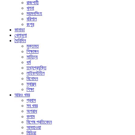
রাজশাহী
খুলনা
ময়মনসিংহ
বরিশাল
রংপুর
কানাডা
খেলাধুলা
দৈনিন্দিন
মুক্তমত
শিক্ষাঙ্গন
সাহিত্য
ধর্ম
তথ্যপ্রযুক্তি
লাইফস্টাইল
বিনোদন
স্বাস্থ্য
শিক্ষা
আরও খবর
প্রবাস
সব খবর
অপরাধ
কলাম
বিশেষ প্রতিবেদন
আবহাওয়া
মিডিয়া