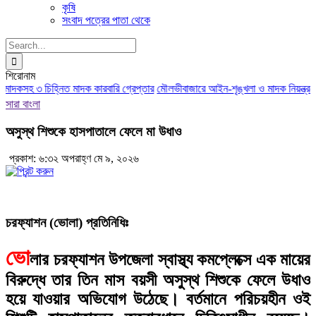
কৃষি
সংবাদ পত্রের পাতা থেকে
Search
for:
শিরোনাম
াদকসহ ৩ চিহ্নিত মাদক কারবারি গ্রেপ্তার
মৌলভীবাজারে আইন-শৃঙ্খলা ও মাদক নিয়ন্ত্রণে 
সারা বাংলা
অসুস্থ শিশুকে হাসপাতালে ফেলে মা উধাও
প্রকাশ: ৬:৩২ অপরাহ্ণ মে ৯, ২০২৬
চরফ্যাশন (ভোলা) প্রতিনিধিঃ
ভো
লার চরফ্যাশন উপজেলা স্বাস্থ্য কমপ্লেক্সে এক মায়ের
বিরুদ্ধে তার তিন মাস বয়সী অসুস্থ শিশুকে ফেলে উধাও
হয়ে যাওয়ার অভিযোগ উঠেছে। বর্তমানে পরিচয়হীন ওই