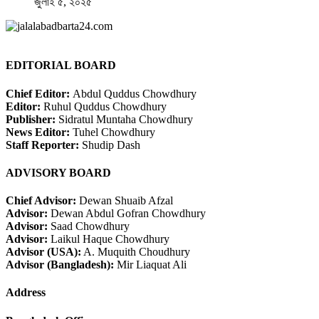
জুলাই ৫, ২০২৫
EDITORIAL BOARD
Chief Editor:
Abdul Quddus Chowdhury
Editor:
Ruhul Quddus Chowdhury
Publisher:
Sidratul Muntaha Chowdhury
News Editor:
Tuhel Chowdhury
Staff Reporter:
Shudip Dash
ADVISORY BOARD
Chief Advisor:
Dewan Shuaib Afzal
Advisor:
Dewan Abdul Gofran Chowdhury
Advisor:
Saad Chowdhury
Advisor:
Laikul Haque Chowdhury
Advisor (USA):
A. Muquith Choudhury
Advisor (Bangladesh):
Mir Liaquat Ali
Address