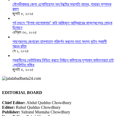
মৌলভীবাজার জেলা এসোসিয়েশন অব টরন্টোর সভাপতি মাহবুব, সাধারন সম্পাদক
রুহুল
জুলাই ৮, ২০২৫
পূর্ব লন্ডনে “উপমা ভালোবাসার” কবি আজিজুল আম্বিয়ারের কাব্যগ্রন্থের মোড়ক
উন্মোচন
এপ্রিল ৩০, ২০২৫
শমশেরনগর জেনারেল হাসপাতাল পরিদর্শন করলেন দাতা সদস্য বৃটেন প্রবাসী
আব্দুর রহিম
মে ১, ২০২৫
প্রবাসীদের ভোটাধিকার নিশ্চিত করতে নির্বাচন কমিশনের দৃশ‍্যমান কর্মতৎপরতা চাই
-ব্যারিস্টার নাজির
জুলাই ৫, ২০২৫
EDITORIAL BOARD
Chief Editor:
Abdul Quddus Chowdhury
Editor:
Ruhul Quddus Chowdhury
Publisher:
Sidratul Muntaha Chowdhury