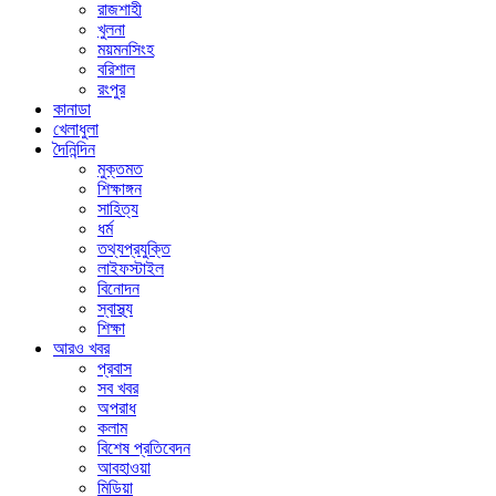
রাজশাহী
খুলনা
ময়মনসিংহ
বরিশাল
রংপুর
কানাডা
খেলাধুলা
দৈনিন্দিন
মুক্তমত
শিক্ষাঙ্গন
সাহিত্য
ধর্ম
তথ্যপ্রযুক্তি
লাইফস্টাইল
বিনোদন
স্বাস্থ্য
শিক্ষা
আরও খবর
প্রবাস
সব খবর
অপরাধ
কলাম
বিশেষ প্রতিবেদন
আবহাওয়া
মিডিয়া