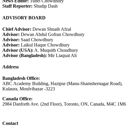
News Editor:
Tuhel Chowdhury
Staff Reporter:
Shudip Dash
ADVISORY BOARD
Chief Advisor:
Dewan Shuaib Afzal
Advisor:
Dewan Abdul Gofran Chowdhury
Advisor:
Saad Chowdhury
Advisor:
Laikul Haque Chowdhury
Advisor (USA):
A. Muquith Choudhury
Advisor (Bangladesh):
Mir Liaquat Ali
Address
Bangladesh Office:
ABC Academy Building, Hazipur (Manu-Shamshernagar Road),
Kulaura, Moulvibazar -3223
Canada Office:
2984 Danforth Ave. (2nd Floor), Toronto, ON, Canada, M4C 1M6
Contact