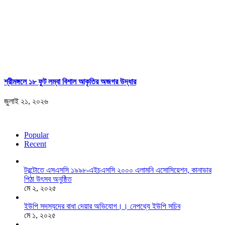
শ্রীমঙ্গলে ১৮ ফুট লম্বা বিশাল আকৃতির অজগর উদ্ধার
জুলাই ২১, ২০২৬
Popular
Recent
টরন্টোতে এসএসসি ১৯৯৮-এইচএসসি ২০০০ এলামনি এসোসিয়েশন, কানাডার
পিঠা উৎসব অনুষ্ঠিত
মে ২, ২০২৫
ইউপি সদস্যদের বাধা দেয়ার অভিযোগ।। নেপথ্যে ইউপি সচিব
মে ১, ২০২৫