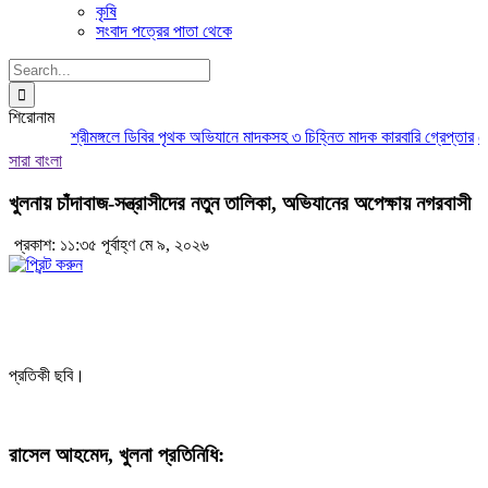
কৃষি
সংবাদ পত্রের পাতা থেকে
Search
for:
শিরোনাম
শ্রীমঙ্গলে ডিবির পৃথক অভিযানে মাদকসহ ৩ চিহ্নিত মাদক কারবারি গ্রেপ্তার
মৌলভীবা
সারা বাংলা
খুলনায় চাঁদাবাজ-সন্ত্রাসীদের নতুন তালিকা, অভিযানের অপেক্ষায় নগরবাসী
প্রকাশ: ১১:৩৫ পূর্বাহ্ণ মে ৯, ২০২৬
প্রতিকী ছবি।
রাসেল আহমেদ, খুলনা প্রতিনিধি: