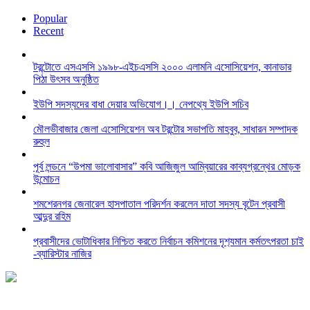
Popular
Recent
টরন্টোতে এসএসসি ১৯৯৮-এইচএসসি ২০০০ এলামনি এসোসিয়েশন, কানাডার
পিঠা উৎসব অনুষ্ঠিত
ইউপি সদস্যদের বাধা দেয়ার অভিযোগ।। নেপথ্যে ইউপি সচিব
মৌলভীবাজার জেলা এসোসিয়েশন অব টরন্টোর সভাপতি মাহবুব, সাধারন সম্পাদক
রুহুল
পূর্ব লন্ডনে “উপমা ভালোবাসার” কবি আজিজুল আম্বিয়ারের কাব্যগ্রন্থের মোড়ক
উন্মোচন
শমশেরনগর জেনারেল হাসপাতাল পরিদর্শন করলেন দাতা সদস্য বৃটেন প্রবাসী
আব্দুর রহিম
প্রবাসীদের ভোটাধিকার নিশ্চিত করতে নির্বাচন কমিশনের দৃশ‍্যমান কর্মতৎপরতা চাই
-ব্যারিস্টার নাজির