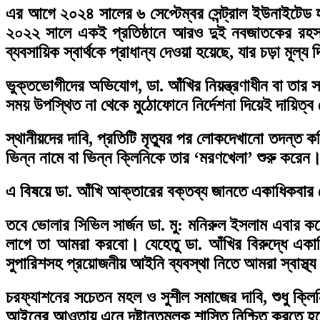
এর আগে ২০২৪ সালের ৬ সেপ্টেম্বর সেন্ট্রাল ইউনাইটেড 
২০২২ সালে একই প্রতিষ্ঠানে আরও দুই নবজাতকের রহস্য
ব্যবসায়িক স্বার্থকে প্রাধান্য দেওয়া হয়েছে, যার চড়া মূল্
ভুক্তভোগীদের অভিযোগ, ডা. আঁখির নিয়ন্ত্রণাধীন বা তার
সময় উপস্থিত না থেকে মুঠোফোনে নির্দেশনা দিয়েই দায়িত
স্থানীয়দের দাবি, প্রতিটি মৃত্যুর পর লোকদেখানো তদন্ত
ভিন্ন নামে বা ভিন্ন ক্লিনিকে তার ‘মরণখেলা’ শুরু করে
এ বিষয়ে ডা. আঁখি আক্তারের বক্তব্য জানতে একাধিকবার 
তবে ভোলার সিভিল সার্জন ডা. মু: মনিরুল ইসলাম এবার 
লাগে তা আমরা করবো। যেহেতু ডা. আঁখির বিরুদ্ধে একা
সুপারিশসহ প্রয়োজনীয় আইনি ব্যবস্থা নিতে আমরা স্বাস্থ্
চরফ্যাশনের সচেতন মহল ও সুশীল সমাজের দাবি, শুধু ক্ল
আইনের আওতায় এনে দৃষ্টান্তমূলক শাস্তি নিশ্চিত করতে