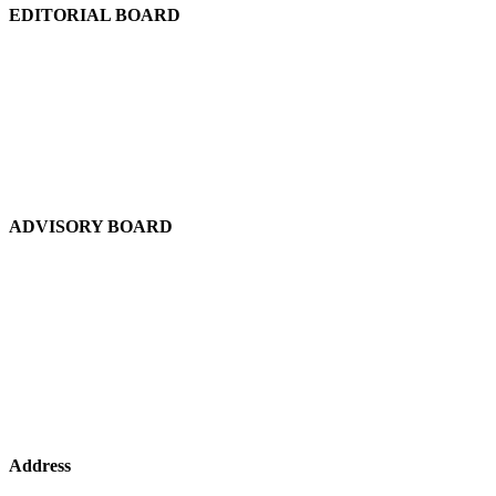
EDITORIAL BOARD
Chief Editor:
Abdul Quddus Chowdhury
Editor:
Ruhul Quddus Chowdhury
Publisher:
Sidratul Muntaha Chowdhury
News Editor:
Tuhel Chowdhury
Staff Reporter:
Shudip Dash
ADVISORY BOARD
Chief Advisor:
Dewan Shuaib Afzal
Advisor:
Dewan Abdul Gofran Chowdhury
Advisor:
Saad Chowdhury
Advisor:
Laikul Haque Chowdhury
Advisor (USA):
A. Muquith Choudhury
Advisor (Bangladesh):
Mir Liaquat Ali
Address