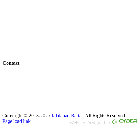
Bangladesh Office:
ABC Academy Building, Hazipur (Manu-Shamshernagar Road), Kulaura,
Moulvibazar -3223
Canada Office:
2984 Danforth Ave. (2nd Floor), Toronto, ON, Canada, M4C 1M6
Contact
Mail:
jalalabadbarta@hotmail.com
Phone:
+1 647 402 5317 -Editor
+88 01716 394590 -News Editor
+88 01724 446824 -Saff Reporter
Copyright © 2018-2025
Jalalabad Barta
. All Rights Reserved.
Page load link
Website Designed by
Go
to
Top