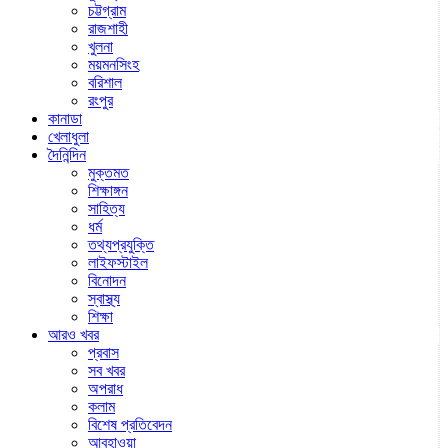
চট্টগ্রাম
রাজশাহী
খুলনা
ময়মনসিংহ
বরিশাল
রংপুর
কানাডা
খেলাধুলা
দৈনিন্দিন
মুক্তমত
শিক্ষাঙ্গন
সাহিত্য
ধর্ম
তথ্যপ্রযুক্তি
লাইফস্টাইল
বিনোদন
স্বাস্থ্য
শিক্ষা
আরও খবর
প্রবাস
সব খবর
অপরাধ
কলাম
বিশেষ প্রতিবেদন
আবহাওয়া