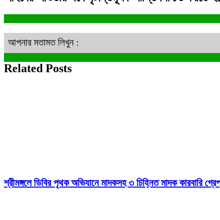
আপনার মতামত লিখুন :
Related Posts
শ্রীমঙ্গলে ডিবির পৃথক অভিযানে মাদকসহ ৩ চিহ্নিত মাদক কারবারি গ্রেপ