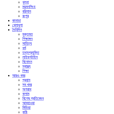
খুলনা
ময়মনসিংহ
বরিশাল
রংপুর
কানাডা
খেলাধুলা
দৈনিন্দিন
মুক্তমত
শিক্ষাঙ্গন
সাহিত্য
ধর্ম
তথ্যপ্রযুক্তি
লাইফস্টাইল
বিনোদন
স্বাস্থ্য
শিক্ষা
আরও খবর
প্রবাস
সব খবর
অপরাধ
কলাম
বিশেষ প্রতিবেদন
আবহাওয়া
মিডিয়া
কৃষি