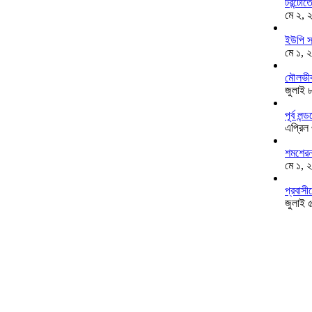
টরন্টো
মে ২, 
ইউপি স
মে ১, 
মৌলভীব
জুলাই 
পূর্ব ল
এপ্রিল
শমশেরনগ
মে ১, 
প্রবাসী
জুলাই 