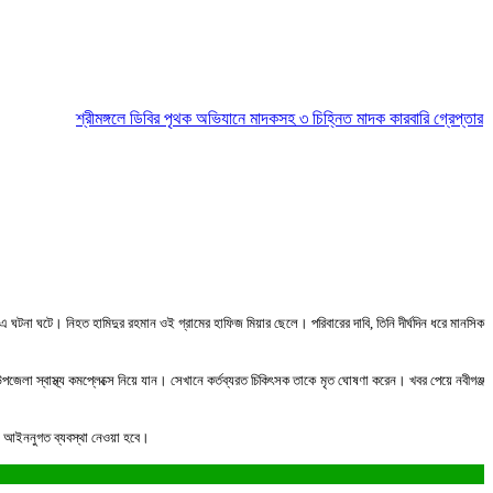
শ্রীমঙ্গলে ডিবির পৃথক অভিযানে মাদকসহ ৩ চিহ্নিত মাদক কারবারি গ্রেপ্তার
মৌলভীব
এ ঘটনা ঘটে। নিহত হামিদুর রহমান ওই গ্রামের হাফিজ মিয়ার ছেলে। পরিবারের দাবি, তিনি দীর্ঘদিন ধরে মানসিক
পজেলা স্বাস্থ্য কমপ্লেক্সে নিয়ে যান। সেখানে কর্তব্যরত চিকিৎসক তাকে মৃত ঘোষণা করেন। খবর পেয়ে নবীগঞ্জ
নীয় আইননুগত ব্যবস্থা নেওয়া হবে।