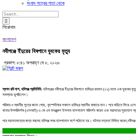
সংবাদ পত্রের পাতা থেকে
Search
for:
শিরোনাম
বাংলাদেশ
নবীগঞ্জে ইঁদুরের বিষপানে যুবকের মৃত্যু
প্রকাশ: ৮:৪১ অপরাহ্ণ মে ৮, ২০২৬
স্বপন রবি দাশ, হবিগঞ্জ প্রতিনিধি:
হবিগঞ্জের নবীগঞ্জে ইঁদুরের বিষপানে হামিদুর রহমান (২২) নামে এক যুবকের 
সমস্যায় ভুগছিলেন।
পরিবার ও স্থানীয় সূত্রে জানা গেছে, বৃহস্পতিবার সকালে হামিদুর স্থানীয় বাজারে যান। পরে বাড়িতে ফিরে এ
থানার উপপরিদর্শক (এসআই) এ কে এম মনঞ্জুরুল ইসলাম হাসপাতাল পরিদর্শন করেন এবং মরদেহের সুরতহাল প্
পরে ময়নাতদন্তের জন্য মরদেহ হবিগঞ্জ সদর হাসপাতাল মর্গে পাঠানো হয়। ঘটনার সত্যতা নিশ্চিত করেন,নবীগঞ্