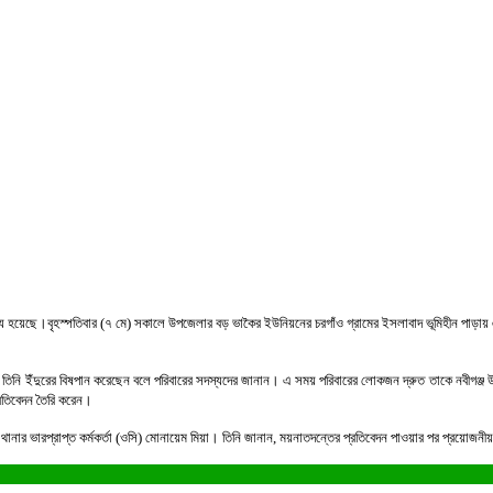
মৃত্যু হয়েছে।বৃহস্পতিবার (৭ মে) সকালে উপজেলার বড় ভাকৈর ইউনিয়নের চরগাঁও গ্রামের ইসলাবাদ ভূমিহীন পাড়ায় 
সে তিনি ইঁদুরের বিষপান করেছেন বলে পরিবারের সদস্যদের জানান। এ সময় পরিবারের লোকজন দ্রুত তাকে নবীগঞ্জ উ
রতিবেদন তৈরি করেন।
জ থানার ভারপ্রাপ্ত কর্মকর্তা (ওসি) মোনায়েম মিয়া। তিনি জানান, ময়নাতদন্তের প্রতিবেদন পাওয়ার পর প্রয়োজ