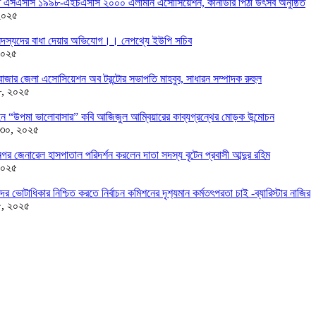
তে এসএসসি ১৯৯৮-এইচএসসি ২০০০ এলামনি এসোসিয়েশন, কানাডার পিঠা উৎসব অনুষ্ঠিত
২০২৫
দস্যদের বাধা দেয়ার অভিযোগ।। নেপথ্যে ইউপি সচিব
২০২৫
াজার জেলা এসোসিয়েশন অব টরন্টোর সভাপতি মাহবুব, সাধারন সম্পাদক রুহুল
৮, ২০২৫
ন্ডনে “উপমা ভালোবাসার” কবি আজিজুল আম্বিয়ারের কাব্যগ্রন্থের মোড়ক উন্মোচন
 ৩০, ২০২৫
র জেনারেল হাসপাতাল পরিদর্শন করলেন দাতা সদস্য বৃটেন প্রবাসী আব্দুর রহিম
২০২৫
দের ভোটাধিকার নিশ্চিত করতে নির্বাচন কমিশনের দৃশ‍্যমান কর্মতৎপরতা চাই -ব্যারিস্টার নাজির
৫, ২০২৫