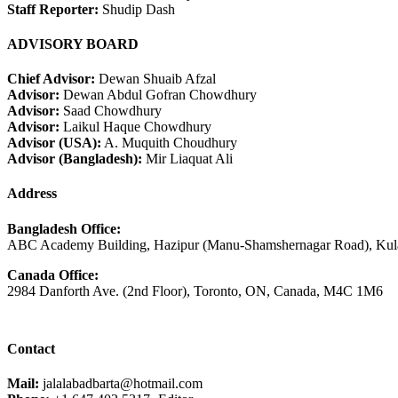
Staff Reporter:
Shudip Dash
ADVISORY BOARD
Chief Advisor:
Dewan Shuaib Afzal
Advisor:
Dewan Abdul Gofran Chowdhury
Advisor:
Saad Chowdhury
Advisor:
Laikul Haque Chowdhury
Advisor (USA):
A. Muquith Choudhury
Advisor (Bangladesh):
Mir Liaquat Ali
Address
Bangladesh Office:
ABC Academy Building, Hazipur (Manu-Shamshernagar Road), Kula
Canada Office:
2984 Danforth Ave. (2nd Floor), Toronto, ON, Canada, M4C 1M6
Contact
Mail:
jalalabadbarta@hotmail.com