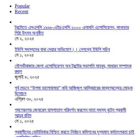
Popular
Recent
টরন্টোতে এসএসসি ১৯৯৮-এইচএসসি ২০০০ এলামনি এসোসিয়েশন, কানাডার
পিঠা উৎসব অনুষ্ঠিত
মে ২, ২০২৫
ইউপি সদস্যদের বাধা দেয়ার অভিযোগ।। নেপথ্যে ইউপি সচিব
মে ১, ২০২৫
মৌলভীবাজার জেলা এসোসিয়েশন অব টরন্টোর সভাপতি মাহবুব, সাধারন সম্পাদক
রুহুল
জুলাই ৮, ২০২৫
পূর্ব লন্ডনে “উপমা ভালোবাসার” কবি আজিজুল আম্বিয়ারের কাব্যগ্রন্থের মোড়ক
উন্মোচন
এপ্রিল ৩০, ২০২৫
শমশেরনগর জেনারেল হাসপাতাল পরিদর্শন করলেন দাতা সদস্য বৃটেন প্রবাসী
আব্দুর রহিম
মে ১, ২০২৫
প্রবাসীদের ভোটাধিকার নিশ্চিত করতে নির্বাচন কমিশনের দৃশ‍্যমান কর্মতৎপরতা চাই