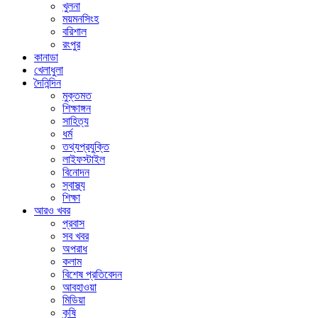
খুলনা
ময়মনসিংহ
বরিশাল
রংপুর
কানাডা
খেলাধুলা
দৈনিন্দিন
মুক্তমত
শিক্ষাঙ্গন
সাহিত্য
ধর্ম
তথ্যপ্রযুক্তি
লাইফস্টাইল
বিনোদন
স্বাস্থ্য
শিক্ষা
আরও খবর
প্রবাস
সব খবর
অপরাধ
কলাম
বিশেষ প্রতিবেদন
আবহাওয়া
মিডিয়া
কৃষি