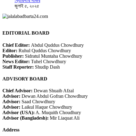
-ব্যারিস্টার নাজির
জুলাই ৫, ২০২৫
EDITORIAL BOARD
Chief Editor:
Abdul Quddus Chowdhury
Editor:
Ruhul Quddus Chowdhury
Publisher:
Sidratul Muntaha Chowdhury
News Editor:
Tuhel Chowdhury
Staff Reporter:
Shudip Dash
ADVISORY BOARD
Chief Advisor:
Dewan Shuaib Afzal
Advisor:
Dewan Abdul Gofran Chowdhury
Advisor:
Saad Chowdhury
Advisor:
Laikul Haque Chowdhury
Advisor (USA):
A. Muquith Choudhury
Advisor (Bangladesh):
Mir Liaquat Ali
Address