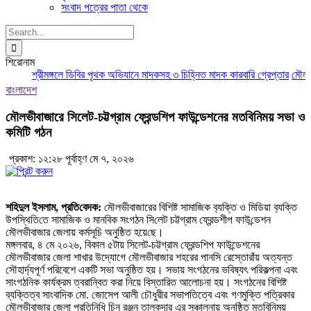
সংবাদ পত্রের পাতা থেকে
Search
for:
শিরোনাম
শ্রীমঙ্গলে ডিবির পৃথক অভিযানে মাদকসহ ৩ চিহ্নিত মাদক কারবারি গ্রেপ্তার
মৌলভীবা
বাংলাদেশ
মৌলভীবাজারে সিলেট-চট্টগ্রাম ফ্রেন্ডশিপ ফাউন্ডেশনের মতবিনিময় সভা ও
ক‌মি‌টি গঠন
প্রকাশ: ১২:২৮ পূর্বাহ্ণ মে ৭, ২০২৬
শ‌হিদুল ইসলাম, প্রতি‌বেদক:
মৌলভীবাজারের বি‌শিষ্ট সাম‌া‌জিক ব‌্যক্তি ও মি‌ডিয়া ব‌্যক্তি
উপ‌স্থি‌তি‌তে সাম‌া‌জিক ও মান‌বিক সংগঠন সি‌লেট চট্টগ্রাম ফ্রেন্ড‌শীপ ফাউ‌ন্ডেশন
মৌলভীবাজার ‌জেলায় কর্মসূ‌চি অনু‌ষ্ঠিত হয়ে‌ছে।
মঙ্গলবার, ৪ মে ২০২৬, বিকাল ৫টায় সিলেট-চট্টগ্রাম ফ্রেন্ডশিপ ফাউন্ডেশনের
মৌলভীবাজার জেলা শাখার উদ্যোগে মৌলভীবাজার শহরের পানসি রেস্তোরাঁয় অত্যন্ত
সৌহার্দ্যপূর্ণ পরিবেশে একটি সভা অনুষ্ঠিত হয়। সভায় সংগঠনের ভবিষ্যৎ পরিকল্পনা এবং
সাংগঠনিক কার্যক্রম ত্বরান্বিত করা নিয়ে বিস্তারিত আলোচনা হয়। সংগঠনের বিশিষ্ট
ব্যক্তিত্ব সাংবাদিক মো. জোসেপ আলী চৌধুরীর সভাপতিত্বে এবং গণমুক্তি পত্রিকার
মৌলভীবাজার জেলা প্রতিনিধি চিনু রঞ্জন তালুকদার এর সঞ্চালনায় অনুষ্ঠিত মতবিনিময়