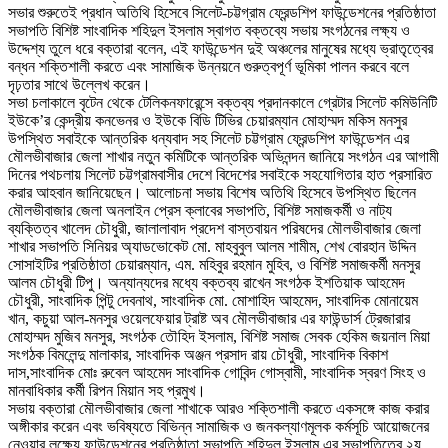
সভার শুরুতেই প্রধান অতিথি হিসেবে সিলেট-চট্টগ্রাম ফ্রেন্ডশিপ ফাউন্ডেশনের প্রতিষ্ঠাতা
সভাপতি বিশিষ্ট সাংবাদিক শহিদুল ইসলাম স্বাগত বক্তব্যে সভায় সংগঠনের লক্ষ্য ও
উদ্দেশ্য তুলে ধরে বক্তারা বলেন, এই ফাউন্ডেশন দুই অঞ্চলের মানুষের মধ্যে ভ্রাতৃত্বের
বন্ধন শক্তিশালী করতে এবং সামাজিক উন্নয়নে গুরুত্বপূর্ণ ভূমিকা পালন করবে বলে
দৃঢ়তার সাথে উল্লেখ করেন।
সভা চলাকালে বৃটেন থেকে টেলিকনফারেন্সে বক্তব্য প্রদানকালে গ্রেটার সিলেট কমিউনিটি
ইউকে’র কেন্দ্রীয় কনভেনর ও ইউকে বিডি টিভির চেয়ারম্যান মোহাম্মদ মকিস মনসুর
উপস্থিত সবাইকে আন্তরিক ধন্যবাদ সহ সিলেট চট্টগ্রাম ফ্রেন্ডশিপ ফাউন্ডেশন এর
মৌলভীবাজার জেলা শাখার নতুন কমিটিকে আন্তরিক অভিনন্দন জানিয়ে সংগঠন এর আগামী
দিনের পথচলায় সিলেট চট্টগ্রামবাসীর দেশে বিদেশের সবাইকে সহযোগিতার হাত প্রসারিত
করার আহবান জানিয়েছেন। আলোচনা সভায় বিশেষ অতিথি হিসেবে উপস্থিত ছিলেন
মৌলভীবাজার জেলা অনলাইন প্রেস ক্লাবের সভাপতি, বিশিষ্ট সমাজকর্মী ও নাট্য
ব্যক্তিত্ব খালেদ চৌধুরী, জালালাবাদ প্রদেশ বাস্তবায়ন পরিষদের মৌলভীবাজার জেলা
শাখার সভাপতি সিনিয়র অ্যাডভোকেট মো. মাহবুবুল আলম শামীম, শেখ বোরহান উদ্দিন
সোসাইটির প্রতিষ্ঠাতা চেয়ারম্যান, এম. মহিবুর রহমান মুহিব, ও বিশিষ্ট সমাজকর্মী মনসুর
আলম চৌধুরী টিপু। অন্যান্যদের মধ্যে বক্তব্য রাখেন সংগঠক ইশতিয়াক আহমেদ
চৌধুরী, সাংবাদিক পিন্টু দেবনাথ, সাংবাদিক মো. মোশাহিদ আহমেদ, সাংবাদিক মোনায়েম
খান, কচুয়া আল-মনসুর ওয়েলফেয়ার ট্রাষ্ট অব মৌলভীবাজার এর ফাউন্ডার্স ট্রেজারার
মোহাম্মদ মুজিব মনসুর, সংগঠক তৌহিদ ইসলাম, বিশিষ্ট সমাজ সেবক হেকিম জয়নাল মিয়া
সংগঠক বিমলেন্দু মালাকার, সাংবাদিক অঞ্জন প্রসাদ রায় চৌধুরী, সাংবাদিক বিকাশ
দাস,সাংবাদিক মোঃ রুবেল আহমেদ সাংবাদিক গোবিন্দ গোস্বামী, সাংবাদিক স্বরণ সিংহ ও
মানবাধিকার কর্মী রিপন মিয়ান সহ প্রমুখ।
সভায় বক্তারা মৌলভীবাজার জেলা শাখাকে আরও শক্তিশালী করতে একসঙ্গে কাজ করার
অঙ্গীকার করেন এবং ভবিষ্যতে বিভিন্ন সামাজিক ও জনকল্যাণমূলক কর্মসূচি আয়োজনের
নেওয়ার লক্ষ্যে ফাউন্ডেশনের প্রতিষ্ঠাতা সভাপতি শহিদুল ইসলাম এর সভাপতিত্বে ২য়