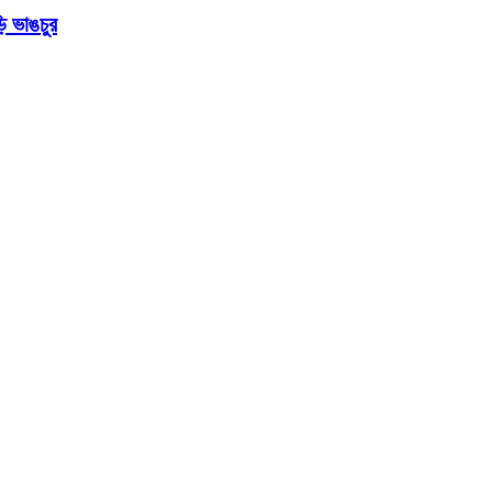
ি ভাঙচুর