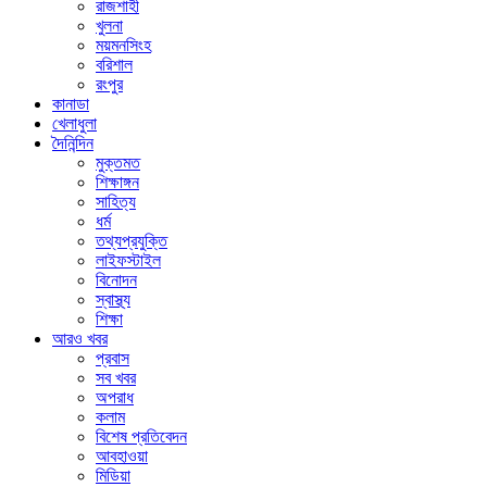
রাজশাহী
খুলনা
ময়মনসিংহ
বরিশাল
রংপুর
কানাডা
খেলাধুলা
দৈনিন্দিন
মুক্তমত
শিক্ষাঙ্গন
সাহিত্য
ধর্ম
তথ্যপ্রযুক্তি
লাইফস্টাইল
বিনোদন
স্বাস্থ্য
শিক্ষা
আরও খবর
প্রবাস
সব খবর
অপরাধ
কলাম
বিশেষ প্রতিবেদন
আবহাওয়া
মিডিয়া