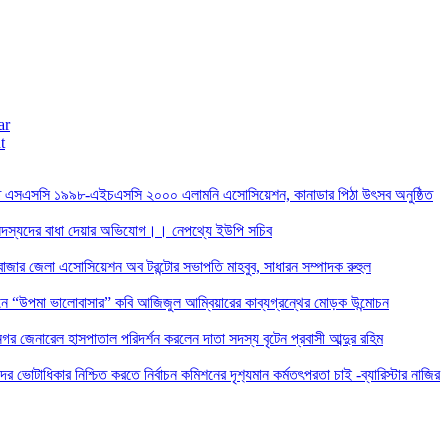
ar
t
তে এসএসসি ১৯৯৮-এইচএসসি ২০০০ এলামনি এসোসিয়েশন, কানাডার পিঠা উৎসব অনুষ্ঠিত
দস্যদের বাধা দেয়ার অভিযোগ।। নেপথ্যে ইউপি সচিব
াজার জেলা এসোসিয়েশন অব টরন্টোর সভাপতি মাহবুব, সাধারন সম্পাদক রুহুল
ন্ডনে “উপমা ভালোবাসার” কবি আজিজুল আম্বিয়ারের কাব্যগ্রন্থের মোড়ক উন্মোচন
র জেনারেল হাসপাতাল পরিদর্শন করলেন দাতা সদস্য বৃটেন প্রবাসী আব্দুর রহিম
দের ভোটাধিকার নিশ্চিত করতে নির্বাচন কমিশনের দৃশ‍্যমান কর্মতৎপরতা চাই -ব্যারিস্টার নাজির