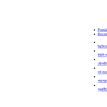
Popul
Recen
টরন্টো
ইউপি স
মৌলভীব
পূর্ব ল
শমশেরনগ
প্রবাসী