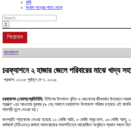
কৃষি
সংবাদ পত্রের পাতা থেকে
Search
for:
শিরোনাম
বাংলাদেশ
চরফ্যাশনে ২ হাজার জেলে পরিবারের মাঝে খাদ্য সহ
প্রকাশ: ১২:০৮ পূর্বাহ্ণ মে ৭, ২০২৬
চরফ্যাশন (ভোলা)প্রতিনিধি:
ইলিশের উৎপাদন বৃদ্ধি ও জেলেদের জীবনমান উন্নয়নে সরকার
প্রকল্প’-এর আওতায় বুধবার (৬ মে) সকালে চরফ্যাশন উপজেলা পরিষদ চত্বরে এই মানব
সামগ্রী তুলে দেওয়া হয়।
জনপ্রতি প্যাকেজে দেওয়া হয়েছে ১২ কেজি আটা, ৮ কেজি মসুর ডাল, ১৬ কেজি আলু, ১০ 
কর্মকর্তা (ইউএনও) রুমানা আফরোজের সভাপতিত্বে আয়োজিত অনুষ্ঠানে প্রধান বক্তা হিস