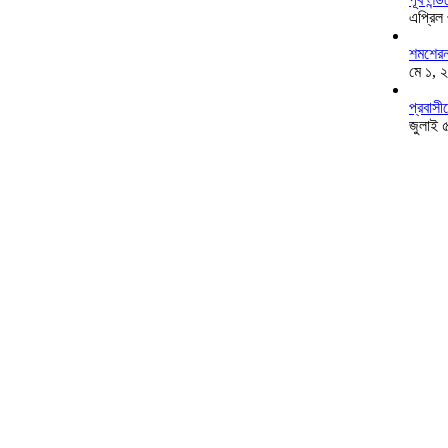
এপ্রিল
শমশেরনগ
মে ১, 
প্রবাসী
জুলাই 