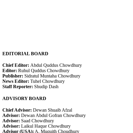
EDITORIAL BOARD
Chief Editor:
Abdul Quddus Chowdhury
Editor:
Ruhul Quddus Chowdhury
Publisher:
Sidratul Muntaha Chowdhury
News Editor:
Tuhel Chowdhury
Staff Reporter:
Shudip Dash
ADVISORY BOARD
Chief Advisor:
Dewan Shuaib Afzal
Advisor:
Dewan Abdul Gofran Chowdhury
Advisor:
Saad Chowdhury
Advisor:
Laikul Haque Chowdhury
Advisor (USA):
A. Muquith Choudhury