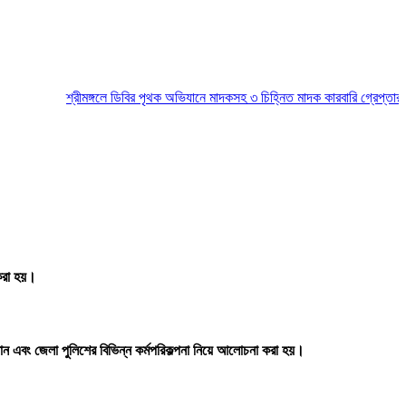
শ্রীমঙ্গলে ডিবির পৃথক অভিযানে মাদকসহ ৩ চিহ্নিত মাদক কারবারি গ্রেপ্তার
মৌলভী
 করা হয়।
মাধান এবং জেলা পুলিশের বিভিন্ন কর্মপরিকল্পনা নিয়ে আলোচনা করা হয়।