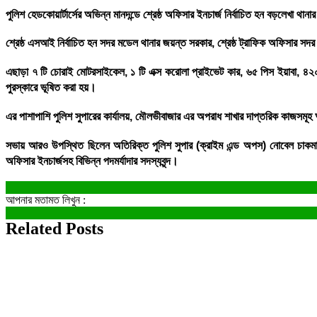
পুলিশ হেডকোয়ার্টার্সের অভিন্ন মানদন্ডে শ্রেষ্ঠ অফিসার ইনচার্জ নির্বাচিত হন বড়লেখা থানা
শ্রেষ্ঠ এসআই নির্বাচিত হন সদর মডেল থানার জয়ন্ত সরকার, শ্রেষ্ঠ ট্রাফিক অফিসার সদ
এছাড়া ৭ টি চোরাই মোটরসাইকেল, ১ টি এক্স করোলা প্রাইভেট কার, ৬৫ পিস ইয়াবা, 
পুরস্কারে ভূষিত করা হয়।
এর পাশাপাশি পুলিশ সুপারের কার্যালয়, মৌলভীবাজার এর অপরাধ শাখার দাপ্তরিক কাজসমূহ 
সভায় আরও উপস্থিত ছিলেন অতিরিক্ত পুলিশ সুপার (ক্রাইম এন্ড অপস) নোবেল চাকমা,প
অফিসার ইনচার্জসহ বিভিন্ন পদমর্যাদার সদস্যবৃন্দ।
আপনার মতামত লিখুন :
Related Posts