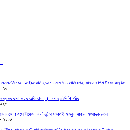
ar
t
তে এসএসসি ১৯৯৮-এইচএসসি ২০০০ এলামনি এসোসিয়েশন, কানাডার পিঠা উৎসব অনুষ্ঠিত
২০২৫
দস্যদের বাধা দেয়ার অভিযোগ।। নেপথ্যে ইউপি সচিব
২০২৫
াজার জেলা এসোসিয়েশন অব টরন্টোর সভাপতি মাহবুব, সাধারন সম্পাদক রুহুল
৮, ২০২৫
ন্ডনে “উপমা ভালোবাসার” কবি আজিজুল আম্বিয়ারের কাব্যগ্রন্থের মোড়ক উন্মোচন