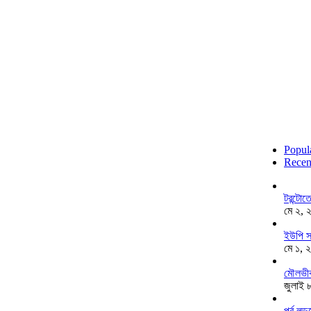
Popul
Recen
টরন্টো
মে ২, 
ইউপি স
মে ১, 
মৌলভীব
জুলাই 
পূর্ব ল