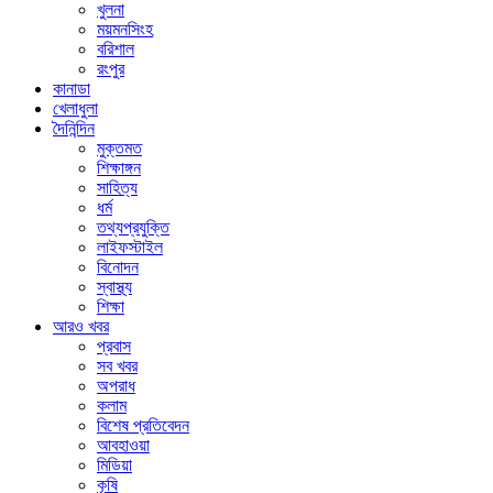
খুলনা
ময়মনসিংহ
বরিশাল
রংপুর
কানাডা
খেলাধুলা
দৈনিন্দিন
মুক্তমত
শিক্ষাঙ্গন
সাহিত্য
ধর্ম
তথ্যপ্রযুক্তি
লাইফস্টাইল
বিনোদন
স্বাস্থ্য
শিক্ষা
আরও খবর
প্রবাস
সব খবর
অপরাধ
কলাম
বিশেষ প্রতিবেদন
আবহাওয়া
মিডিয়া
কৃষি