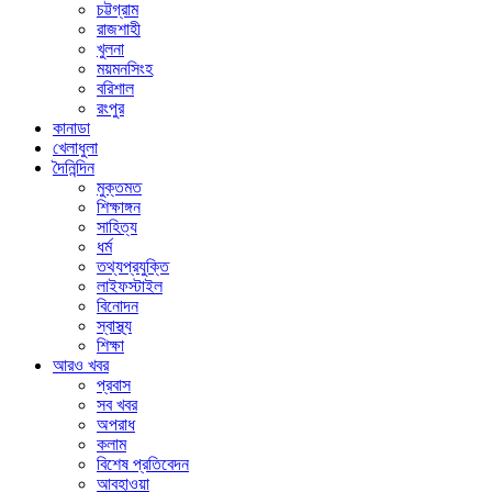
চট্টগ্রাম
রাজশাহী
খুলনা
ময়মনসিংহ
বরিশাল
রংপুর
কানাডা
খেলাধুলা
দৈনিন্দিন
মুক্তমত
শিক্ষাঙ্গন
সাহিত্য
ধর্ম
তথ্যপ্রযুক্তি
লাইফস্টাইল
বিনোদন
স্বাস্থ্য
শিক্ষা
আরও খবর
প্রবাস
সব খবর
অপরাধ
কলাম
বিশেষ প্রতিবেদন
আবহাওয়া