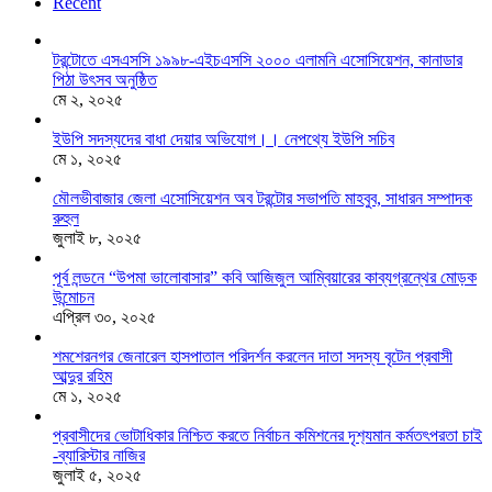
Recent
টরন্টোতে এসএসসি ১৯৯৮-এইচএসসি ২০০০ এলামনি এসোসিয়েশন, কানাডার
পিঠা উৎসব অনুষ্ঠিত
মে ২, ২০২৫
ইউপি সদস্যদের বাধা দেয়ার অভিযোগ।। নেপথ্যে ইউপি সচিব
মে ১, ২০২৫
মৌলভীবাজার জেলা এসোসিয়েশন অব টরন্টোর সভাপতি মাহবুব, সাধারন সম্পাদক
রুহুল
জুলাই ৮, ২০২৫
পূর্ব লন্ডনে “উপমা ভালোবাসার” কবি আজিজুল আম্বিয়ারের কাব্যগ্রন্থের মোড়ক
উন্মোচন
এপ্রিল ৩০, ২০২৫
শমশেরনগর জেনারেল হাসপাতাল পরিদর্শন করলেন দাতা সদস্য বৃটেন প্রবাসী
আব্দুর রহিম
মে ১, ২০২৫
প্রবাসীদের ভোটাধিকার নিশ্চিত করতে নির্বাচন কমিশনের দৃশ‍্যমান কর্মতৎপরতা চাই
-ব্যারিস্টার নাজির
জুলাই ৫, ২০২৫