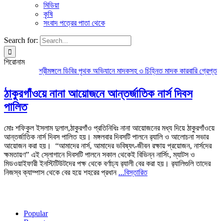
মিডিয়া
কৃষি
সংবাদ পত্রের পাতা থেকে
Search for:
শিরোনাম
শ্রীমঙ্গলে ডিবির পৃথক অভিযানে মাদকসহ ৩ চিহ্নিত মাদক কারবারি গ্রেপ্তার
ঠাকুরগাঁওয়ে নানা আয়োজনে আন্তর্জাতিক নার্স দিবস
পালিত
মোঃ শফিকুল ইসলাম দুলাল,ঠাকুরগাঁও প্রতিনিধিঃ নানা আয়োজনের মধ্য দিয়ে ঠাকুরগাঁওয়ে
আন্তর্জাতিক নার্স দিবস পালিত হয়। মঙ্গলবার দিবসটি পালনে র‌্যালি ও আলোচনা সভার
আয়োজন করা হয়। “আমাদের নার্স, আমাদের ভবিষ্যৎ-জীবন রক্ষায় প্রয়োজন, নার্সদের
ক্ষমতায়ণ” এই স্লোগানে দিবসটি পালনে সকাল থেকেই বিভিন্ন নার্সিং, ম্যাটস ও
মিডওয়াইফারী ইনস্টিটিউটদের পক্ষ থেকে বর্ণাঢ্য র‌্যালী বের করা হয়। র‌্যালিগুলি তাদের
নিজস্ব ক্যাম্পাস থেকে বের হয়ে শহরের প্রধান
...বিস্তারিত
Popular