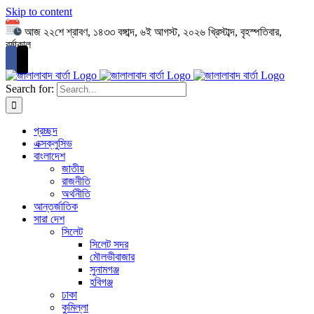
Skip to content
আজ ২২শে শ্রাবণ, ১৪৩৩ বঙ্গাব্দ, ৬ই আগস্ট, ২০২৬ খ্রিস্টাব্দ, বৃহস্পতিবার,
বর্ষাকাল
Search for:
প্রচ্ছদ
এক্সক্লুসিভ
বাংলাদেশ
জাতীয়
রাজনীতি
অর্থনীতি
আন্তর্জাতিক
সারা দেশ
সিলেট
সিলেট সদর
মৌলভীবাজার
সুনামগঞ্জ
হবিগঞ্জ
ঢাকা
কুমিল্লা