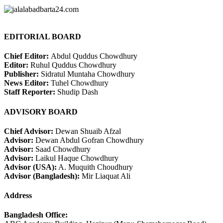
EDITORIAL BOARD
Chief Editor:
Abdul Quddus Chowdhury
Editor:
Ruhul Quddus Chowdhury
Publisher:
Sidratul Muntaha Chowdhury
News Editor:
Tuhel Chowdhury
Staff Reporter:
Shudip Dash
ADVISORY BOARD
Chief Advisor:
Dewan Shuaib Afzal
Advisor:
Dewan Abdul Gofran Chowdhury
Advisor:
Saad Chowdhury
Advisor:
Laikul Haque Chowdhury
Advisor (USA):
A. Muquith Choudhury
Advisor (Bangladesh):
Mir Liaquat Ali
Address
Bangladesh Office: