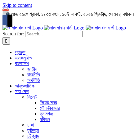
Skip to content
আজ ২৬শে শ্রাবণ, ১৪৩৩ বঙ্গাব্দ, ১০ই আগস্ট, ২০২৬ খ্রিস্টাব্দ, সোমবার, বর্ষাকাল
Search for:
প্রচ্ছদ
এক্সক্লুসিভ
বাংলাদেশ
জাতীয়
রাজনীতি
অর্থনীতি
আন্তর্জাতিক
সারা দেশ
সিলেট
সিলেট সদর
মৌলভীবাজার
সুনামগঞ্জ
হবিগঞ্জ
ঢাকা
কুমিল্লা
চট্টগ্রাম