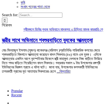
কৃষি
সংবাদ পত্রের পাতা থেকে
Search for:
শিরোনাম
শ্রীমঙ্গলে ডিবির পৃথক অভিযানে মাদকসহ ৩ চিহ্নিত মাদক কারবারি গ্রেপ্
স্ত্রীর সাথে অভিমানে শ্বশুরবাড়িতে যুবকের আত্মহত্যা
মোঃ মিনহাজুল ইসলাম (সুজন) বাকেরগঞ্জ (বরিশাল )প্রতিনিধিঃ পারিবারিক কলহের জেরে
শ্বশুরবাড়িতে বিষপানে আত্মহত্যা করেছেন বাদল সিকদার (৪৬) নামে এক যুবক। এদিকে
আত্মহত্যার একদিন আগে বৃহস্পতিবার বিকেলে স্ত্রী মাহামুদা বেগমকে নিজ বাড়ীতে ফিরিয়ে
নিতে শশুর বাড়িতে গিয়েছিলেন বাদল সিকদার। শুক্রবার সকাল ৯ টায় উপজেলার রঙ্গশ্রী
ইউনিয়নের বিরঙ্গল গ্রামে এ ঘটনা ঘটে। জানা যায়, উপজেলার কলসকাঠী ইউনিয়নের
ঢাপরকাঠী গ্রামের মৃত আতাহার সিকদারের ছেলে
...বিস্তারিত
Popular
Recent