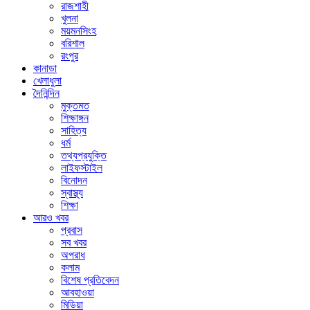
রাজশাহী
খুলনা
ময়মনসিংহ
বরিশাল
রংপুর
কানাডা
খেলাধুলা
দৈনিন্দিন
মুক্তমত
শিক্ষাঙ্গন
সাহিত্য
ধর্ম
তথ্যপ্রযুক্তি
লাইফস্টাইল
বিনোদন
স্বাস্থ্য
শিক্ষা
আরও খবর
প্রবাস
সব খবর
অপরাধ
কলাম
বিশেষ প্রতিবেদন
আবহাওয়া
মিডিয়া