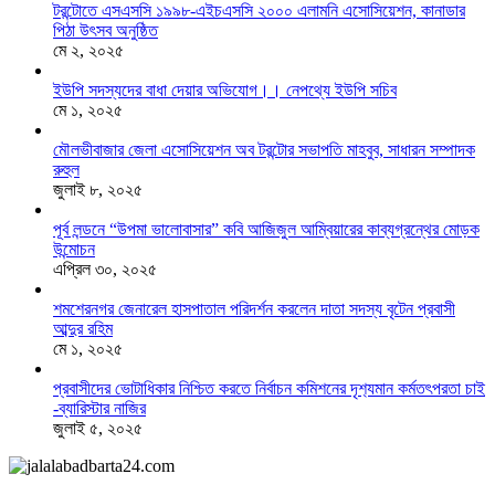
টরন্টোতে এসএসসি ১৯৯৮-এইচএসসি ২০০০ এলামনি এসোসিয়েশন, কানাডার
পিঠা উৎসব অনুষ্ঠিত
মে ২, ২০২৫
ইউপি সদস্যদের বাধা দেয়ার অভিযোগ।। নেপথ্যে ইউপি সচিব
মে ১, ২০২৫
মৌলভীবাজার জেলা এসোসিয়েশন অব টরন্টোর সভাপতি মাহবুব, সাধারন সম্পাদক
রুহুল
জুলাই ৮, ২০২৫
পূর্ব লন্ডনে “উপমা ভালোবাসার” কবি আজিজুল আম্বিয়ারের কাব্যগ্রন্থের মোড়ক
উন্মোচন
এপ্রিল ৩০, ২০২৫
শমশেরনগর জেনারেল হাসপাতাল পরিদর্শন করলেন দাতা সদস্য বৃটেন প্রবাসী
আব্দুর রহিম
মে ১, ২০২৫
প্রবাসীদের ভোটাধিকার নিশ্চিত করতে নির্বাচন কমিশনের দৃশ‍্যমান কর্মতৎপরতা চাই
-ব্যারিস্টার নাজির
জুলাই ৫, ২০২৫