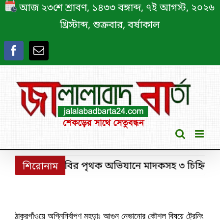
Skip
আজ ২৩শে শ্রাবণ, ১৪৩৩ বঙ্গাব্দ, ৭ই আগস্ট, ২০২৬
to
খ্রিস্টাব্দ, শুক্রবার, বর্ষাকাল
content
শ্রীমঙ্গলে ডিবির পৃথক অভিযানে মাদকসহ ৩ চিহ্নিত মাদক
শিরোনাম
ঠাকুরগাঁওয়ে অগ্নিনির্বাপণ মহড়াঃ আগুন নেভানোর কৌশল বিষয়ে ট্রেনিং