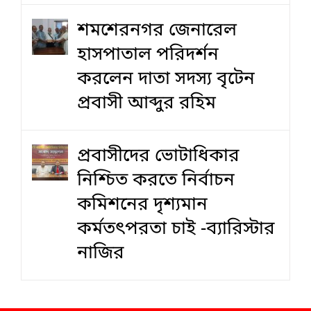
শমশেরনগর জেনারেল
হাসপাতাল পরিদর্শন
করলেন দাতা সদস্য বৃটেন
প্রবাসী আব্দুর রহিম
প্রবাসীদের ভোটাধিকার
নিশ্চিত করতে নির্বাচন
কমিশনের দৃশ‍্যমান
কর্মতৎপরতা চাই -ব্যারিস্টার
নাজির