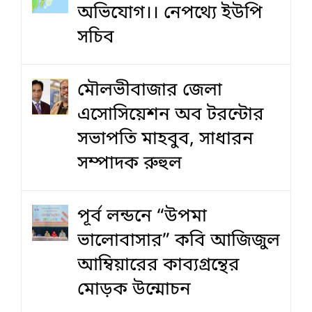
অভিযোগ।। নেপথ্যে ইউপি
সচিব
মৌলভীবাজার জেলা
এসোসিয়েশন অব টরন্টোর
সভাপতি মাহবুব, সাধারন
সম্পাদক রুহুল
পূর্ব লন্ডনে “উপমা
ভালোবাসার” কবি আজিজুল
আম্বিয়ারের কাব্যগ্রন্থের
মোড়ক উন্মোচন