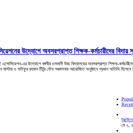
সিয়েশনের উদ্যোগে অবসরপ্রাপ্ত শিক্ষক-কর্মচারীদের বিদায় সং
াই এসোসিয়েশন-এর উদ্যোগে বঙ্গবীর ওসমানী উচ্চ বিদ্যালয়ের অবসরপ্রাপ্ত শিক্ষক-কর্মচারীদে
 মাস্টার ও সাইফুর রহমান টিটুর যৌথ সঞ্চালনায় আয়োজিত অনুষ্ঠানে প্রধান অতিথি হিসেব
Popul
Recen
টরন্টো
মে ২, 