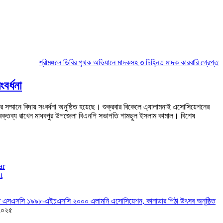
শ্রীমঙ্গলে ডিবির পৃথক অভিযানে মাদকসহ ৩ চিহ্নিত মাদক কারবারি গ্রেপ্তার
মৌল
বর্ধনা
র সম্মানে বিদায় সংবর্ধনা অনুষ্ঠিত হয়েছে। শুক্রবার বিকেলে এ্যালামনাই এসোসিয়েশনের
ে বক্তব্য রাখেন মাধবপুর উপজেলা বিএনপি সভাপতি শামছুল ইসলাম কামাল। বিশেষ
ar
t
তে এসএসসি ১৯৯৮-এইচএসসি ২০০০ এলামনি এসোসিয়েশন, কানাডার পিঠা উৎসব অনুষ্ঠিত
২০২৫