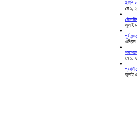
ইউপি স
মে ১, 
মৌলভীব
জুলাই 
পূর্ব ল
এপ্রিল
শমশেরনগ
মে ১, 
প্রবাসী
জুলাই 