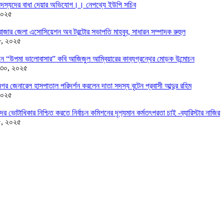
দস্যদের বাধা দেয়ার অভিযোগ।। নেপথ্যে ইউপি সচিব
২০২৫
াজার জেলা এসোসিয়েশন অব টরন্টোর সভাপতি মাহবুব, সাধারন সম্পাদক রুহুল
৮, ২০২৫
ন্ডনে “উপমা ভালোবাসার” কবি আজিজুল আম্বিয়ারের কাব্যগ্রন্থের মোড়ক উন্মোচন
 ৩০, ২০২৫
র জেনারেল হাসপাতাল পরিদর্শন করলেন দাতা সদস্য বৃটেন প্রবাসী আব্দুর রহিম
২০২৫
দের ভোটাধিকার নিশ্চিত করতে নির্বাচন কমিশনের দৃশ‍্যমান কর্মতৎপরতা চাই -ব্যারিস্টার নাজির
৫, ২০২৫