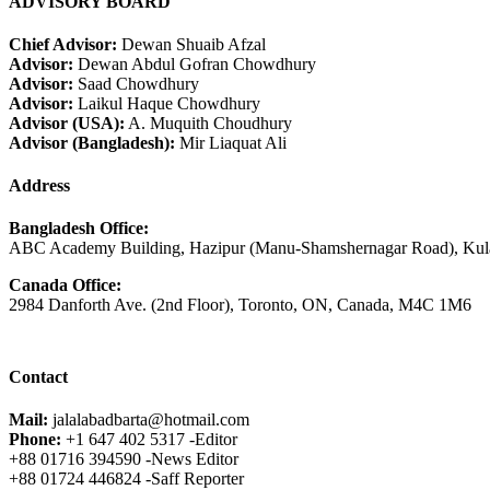
ADVISORY BOARD
Chief Advisor:
Dewan Shuaib Afzal
Advisor:
Dewan Abdul Gofran Chowdhury
Advisor:
Saad Chowdhury
Advisor:
Laikul Haque Chowdhury
Advisor (USA):
A. Muquith Choudhury
Advisor (Bangladesh):
Mir Liaquat Ali
Address
Bangladesh Office:
ABC Academy Building, Hazipur (Manu-Shamshernagar Road), Kula
Canada Office:
2984 Danforth Ave. (2nd Floor), Toronto, ON, Canada, M4C 1M6
Contact
Mail:
jalalabadbarta@hotmail.com
Phone:
+1 647 402 5317 -Editor
+88 01716 394590 -News Editor
+88 01724 446824 -Saff Reporter