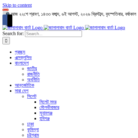
Skip to content
আজ ২২শে শ্রাবণ, ১৪৩৩ বঙ্গাব্দ, ৬ই আগস্ট, ২০২৬ খ্রিস্টাব্দ, বৃহস্পতিবার, বর্ষাকাল
Search for:
প্রচ্ছদ
এক্সক্লুসিভ
বাংলাদেশ
জাতীয়
রাজনীতি
অর্থনীতি
আন্তর্জাতিক
সারা দেশ
সিলেট
সিলেট সদর
মৌলভীবাজার
সুনামগঞ্জ
হবিগঞ্জ
ঢাকা
কুমিল্লা
চট্টগ্রাম