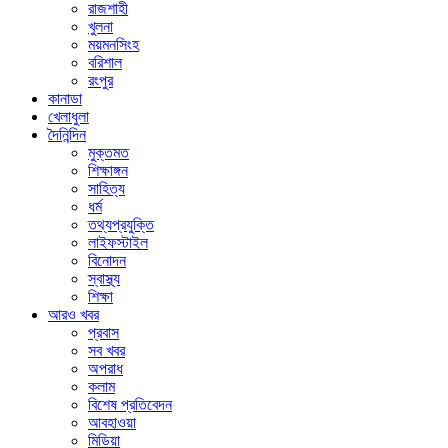
রাজশাহী
খুলনা
ময়মনসিংহ
বরিশাল
রংপুর
কানাডা
খেলাধুলা
দৈনিন্দিন
মুক্তমত
শিক্ষাঙ্গন
সাহিত্য
ধর্ম
তথ্যপ্রযুক্তি
লাইফস্টাইল
বিনোদন
স্বাস্থ্য
শিক্ষা
আরও খবর
প্রবাস
সব খবর
অপরাধ
কলাম
বিশেষ প্রতিবেদন
আবহাওয়া
মিডিয়া