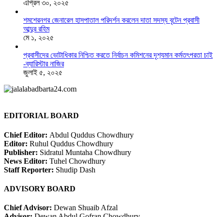
এপ্রিল ৩০, ২০২৫
শমশেরনগর জেনারেল হাসপাতাল পরিদর্শন করলেন দাতা সদস্য বৃটেন প্রবাসী
আব্দুর রহিম
মে ১, ২০২৫
প্রবাসীদের ভোটাধিকার নিশ্চিত করতে নির্বাচন কমিশনের দৃশ‍্যমান কর্মতৎপরতা চাই
-ব্যারিস্টার নাজির
জুলাই ৫, ২০২৫
EDITORIAL BOARD
Chief Editor:
Abdul Quddus Chowdhury
Editor:
Ruhul Quddus Chowdhury
Publisher:
Sidratul Muntaha Chowdhury
News Editor:
Tuhel Chowdhury
Staff Reporter:
Shudip Dash
ADVISORY BOARD
Chief Advisor:
Dewan Shuaib Afzal
Advisor:
Dewan Abdul Gofran Chowdhury