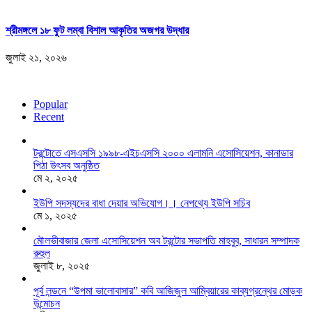
শ্রীমঙ্গলে ১৮ ফুট লম্বা বিশাল আকৃতির অজগর উদ্ধার
জুলাই ২১, ২০২৬
Popular
Recent
টরন্টোতে এসএসসি ১৯৯৮-এইচএসসি ২০০০ এলামনি এসোসিয়েশন, কানাডার
পিঠা উৎসব অনুষ্ঠিত
মে ২, ২০২৫
ইউপি সদস্যদের বাধা দেয়ার অভিযোগ।। নেপথ্যে ইউপি সচিব
মে ১, ২০২৫
মৌলভীবাজার জেলা এসোসিয়েশন অব টরন্টোর সভাপতি মাহবুব, সাধারন সম্পাদক
রুহুল
জুলাই ৮, ২০২৫
পূর্ব লন্ডনে “উপমা ভালোবাসার” কবি আজিজুল আম্বিয়ারের কাব্যগ্রন্থের মোড়ক
উন্মোচন