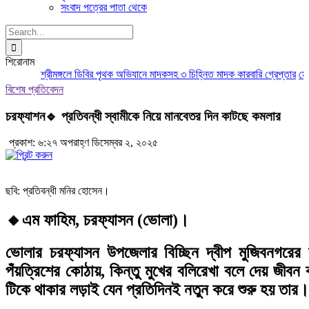
সংবাদ পত্রের পাতা থেকে
Search
for:
শিরোনাম
শ্রীমঙ্গলে ডিবির পৃথক অভিযানে মাদকসহ ৩ চিহ্নিত মাদক কারবারি গ্রেপ্তার
মৌলভীবাজ
বিশেষ প্রতিবেদন
চরফ্যাশন🔹 প্রতিবন্ধী স্বামীকে নিয়ে মানবেতর দিন কাটছে কমলার
প্রকাশ: ৬:২৭ অপরাহ্ণ ডিসেম্বর ২, ২০২৫
ছবি: প্রতিবন্ধী মনির হোসেন।
🔸এম ফাহিম, চরফ্যাসন (ভোলা)।
ভোলার চরফ্যাসন উপজেলার বিচ্ছিন দ্বীপ মুজিবনগর
পঁয়ত্রিশের কোঠায়, কিন্তু মুখের বলিরেখা বলে দেয় জীবন
টিকে থাকার লড়াই যেন প্রতিদিনই নতুন করে শুরু হয় তার।