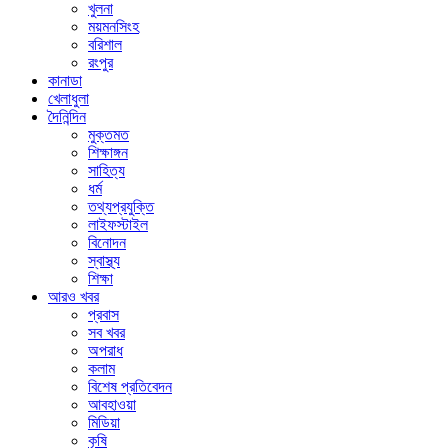
খুলনা
ময়মনসিংহ
বরিশাল
রংপুর
কানাডা
খেলাধুলা
দৈনিন্দিন
মুক্তমত
শিক্ষাঙ্গন
সাহিত্য
ধর্ম
তথ্যপ্রযুক্তি
লাইফস্টাইল
বিনোদন
স্বাস্থ্য
শিক্ষা
আরও খবর
প্রবাস
সব খবর
অপরাধ
কলাম
বিশেষ প্রতিবেদন
আবহাওয়া
মিডিয়া
কৃষি