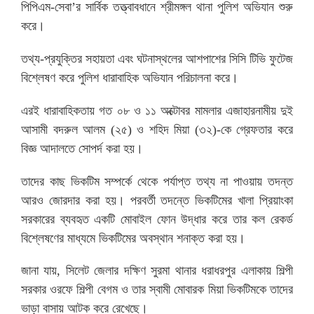
পিপিএম-সেবা’র সার্বিক তত্ত্বাবধানে শ্রীমঙ্গল থানা পুলিশ অভিযান শুরু
করে।
তথ্য-প্রযুক্তির সহায়তা এবং ঘটনাস্থলের আশপাশের সিসি টিভি ফুটেজ
বিশ্লেষণ করে পুলিশ ধারাবাহিক অভিযান পরিচালনা করে।
এরই ধারাবাহিকতায় গত ০৮ ও ১১ অক্টোবর মামলার এজাহারনামীয় দুই
আসামী বদরুল আলম (২৫) ও শহিদ মিয়া (৩২)-কে গ্রেফতার করে
বিজ্ঞ আদালতে সোপর্দ করা হয়।
তাদের কাছ ভিকটিম সম্পর্কে থেকে পর্যাপ্ত তথ্য না পাওয়ায় তদন্ত
আরও জোরদার করা হয়। পরবর্তী তদন্তে ভিকটিমের খালা প্রিয়াংকা
সরকারের ব্যবহৃত একটি মোবাইল ফোন উদ্ধার করে তার কল রেকর্ড
বিশ্লেষণের মাধ্যমে ভিকটিমের অবস্থান শনাক্ত করা হয়।
জানা যায়, সিলেট জেলার দক্ষিণ সুরমা থানার ধরাধরপুর এলাকায় শিল্পী
সরকার ওরফে শিল্পী বেগম ও তার স্বামী মোবারক মিয়া ভিকটিমকে তাদের
ভাড়া বাসায় আটক করে রেখেছে।