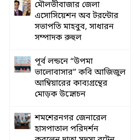
মৌলভীবাজার জেলা
এসোসিয়েশন অব টরন্টোর
সভাপতি মাহবুব, সাধারন
সম্পাদক রুহুল
পূর্ব লন্ডনে “উপমা
ভালোবাসার” কবি আজিজুল
আম্বিয়ারের কাব্যগ্রন্থের
মোড়ক উন্মোচন
শমশেরনগর জেনারেল
হাসপাতাল পরিদর্শন