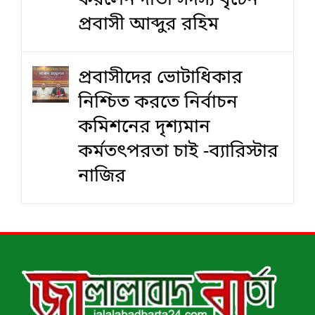
করলেন দাতা সদস্য বৃটেন
প্রবাসী আব্দুর রহিম
প্রবাসীদের ভোটাধিকার
নিশ্চিত করতে নির্বাচন
কমিশনের দৃশ‍্যমান
কর্মতৎপরতা চাই -ব্যারিস্টার
নাজির