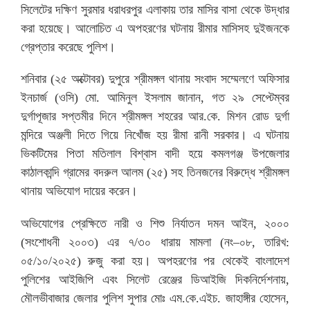
সিলেটের দক্ষিণ সুরমার ধরাধরপুর এলাকায় তার মাসির বাসা থেকে উদ্ধার
করা হয়েছে। আলোচিত এ অপহরণের ঘটনায় রীমার মাসিসহ দুইজনকে
গ্রেপ্তার করেছে পুলিশ।
শনিবার (২৫ অক্টোবর) দুপুরে শ্রীমঙ্গল থানায় সংবাদ সম্মেলণে অফিসার
ইনচার্জ (ওসি) মো. আমিনুল ইসলাম জানান, গত ২৯ সেপ্টেম্বর
দুর্গাপূজার সপ্তমীর দিনে শ্রীমঙ্গল শহরের আর.কে. মিশন রোড দুর্গা
মন্দিরে অঞ্জলী দিতে গিয়ে নিখোঁজ হয় রীমা রানী সরকার। এ ঘটনায়
ভিকটিমের পিতা মতিলাল বিশ্বাস বাদী হয়ে কমলগঞ্জ উপজেলার
কাঠালকান্দি গ্রামের বদরুল আলম (২৫) সহ তিনজনের বিরুদ্ধে শ্রীমঙ্গল
থানায় অভিযোগ দায়ের করেন।
অভিযোগের প্রেক্ষিতে নারী ও শিশু নির্যাতন দমন আইন, ২০০০
(সংশোধনী ২০০৩) এর ৭/৩০ ধারায় মামলা (নং–০৮, তারিখ:
০৫/১০/২০২৫) রুজু করা হয়। অপহরণের পর থেকেই বাংলাদেশ
পুলিশের আইজিপি এবং সিলেট রেঞ্জের ডিআইজি দিকনির্দেশনায়,
মৌলভীবাজার জেলার পুলিশ সুপার মোঃ এম.কে.এইচ. জাহাঙ্গীর হোসেন,