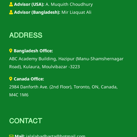
Advisor (USA):
A. Muquith Choudhury
Advisor (Bangladesh):
Mir Liaquat Ali
ADDRESS
Bangladesh Office:
ABC Academy Building, Hazipur (Manu-Shamshernagar
Road), Kulaura, Moulvibazar -3223
Canada Office:
2984 Danforth Ave. (2nd Floor), Toronto, ON, Canada,
M4C 1M6
CONTACT
Mail:
jalalabadbarta@hotmail.com