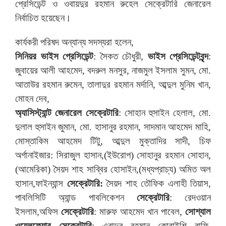
প্রেসিডেন্ট ও ওবায়দুর রহমান রুহেল সেক্রেটারি জেনারেল
নির্বাচিত হয়েছেন।
কার্যকরী পরিষদ অন্যান্য সদস্যরা হলেন,
সিনিয়র ভাইস প্রেসিডেন্ট
: সৈকত চৌধুরী,
ভাইস প্রেসিডেন্টবৃন্দ
:
জুবায়ের আলী আহমেদ, বদরুল মনসুর, নাজমুল ইসলাম সুমন, মো.
আতাউর রহমান রুমেন, তালাদুর রহমান মর্দানি, আব্দুল মুনিম খান,
মোহন দেব,
অ্যাসিস্ট্যান্ট জেনারেল সেক্রেটারি
: সোহান হুসাইন হেলাল, মো.
দুলাল হুসাইন জুমান, মো. হাসানুর রহমান, সাদমান আহমেদ মাহি,
মোস্তাকিম আহমেদ টিটু, আব্দুল মুক্তাদির সাদী, চিফ
অর্গানাইজার: সিরাজুল হাসান,(ইউরোপ) সোহানুর রহমান সোহান,
(আমেরিকা) সৈয়দ শাহ সাব্বির হোসাইন,(মধ্যপ্রাচ্য) অমিত অল
হাসান,ফাইন্যান্স
সেক্রেটারি:
সৈয়দ শাহ তৌফিক এলাহী তিয়াস,
পাবলিসিটি অ্যান্ড পাবলিকেশন
সেক্রেটারি
: রেদওয়ান
ইসলাম,অফিস
সেক্রেটারি
: মারুফ আহমেদ খান পাবেল,
সোশ্যাল
ওয়েলফেয়ার সেক্রেটারি
: এবাদুর রহমান কোরাইশি রাফি,