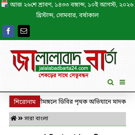
Skip
আজ ২৬শে শ্রাবণ, ১৪৩৩ বঙ্গাব্দ, ১০ই আগস্ট, ২০২৬
to
খ্রিস্টাব্দ, সোমবার, বর্ষাকাল
content
শ্রীমঙ্গলে ডিবির পৃথক অভিযানে মাদকসহ ৩ চিহ
শিরোনাম
সারা বাংলা