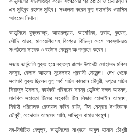
কাউন্সিলের সভাপতিত্ব করেন সংগঠনের প্রতিষ্ঠাতা ও চেয়ারম্যান
এম মুহিবুর রহমান মুহিব। সঞ্চালনা করেন যুগ্ম মহাসচিব ওয়াসিম
আহমেদ নিশান।
কাউন্সিলে যুক্তরাজ্য, আয়ারল্যান্ড, আমেরিকা, দুবাই, কুয়েত,
সৌদি আরব, মালয়েশিয়াসহ বিশ্বের বিভিন্ন দেশে অবস্থানরত
সংগঠনের সাবেক ও বর্তমান নেতৃবৃন্দ অংশগ্রহণ করেন।
সভায় ভার্চুয়ালি যুক্ত হয়ে বক্তব্য রাখেন উপদেষ্টা মোহাম্মদ মকিস
মনসুর, বেলাল আহমদ সুহেলসহ প্রবাসী নেতৃবৃন্দ। দেশ থেকে
সরাসরি যুক্ত ছিলেন যুগ্ম অর্থ সচিব কামরান চৌধুরী, দপ্তর সচিব
সিরাজুল ইসলাম, কার্যকরী পরিষদের সদস্য ডেন্টিস্ট সজল আহমদ,
মানবিক সহায়তা টিমের সহকারী টিম লিডার হোসাইন আহমদ,
নির্বাহী পরিচালক রেজাউল করিম রাফি, টিম মেম্বার ইশতিয়াক
চৌধুরী, রেদোয়ান আহমেদ সামি, সাদিকুল বাহার প্রমুখ।
নব-নির্বাচিত নেতৃত্ব, কাউন্সিলের মাধ্যমে আবুল হাসান চৌধুরী