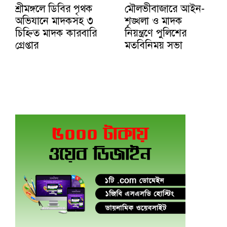
শ্রীমঙ্গলে ডিবির পৃথক
মৌলভীবাজারে আইন-
অভিযানে মাদকসহ ৩
শৃঙ্খলা ও মাদক
চিহ্নিত মাদক কারবারি
নিয়ন্ত্রণে পুলিশের
গ্রেপ্তার
মতবিনিময় সভা