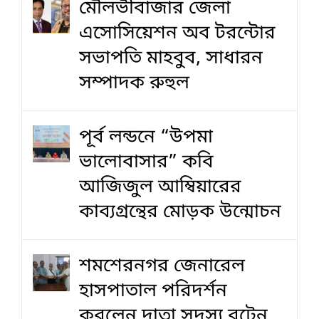
মৌলভীবাজার জেলা
এসোসিয়েশন অব টরন্টোর
সভাপতি মাহবুব, সাধারন
সম্পাদক রুহুল
পূর্ব লন্ডনে “উপমা
ভালোবাসার” কবি
আজিজুল আম্বিয়ারের
কাব্যগ্রন্থের মোড়ক উন্মোচন
শমশেরনগর জেনারেল
হাসপাতাল পরিদর্শন
করলেন দাতা সদস্য বৃটেন