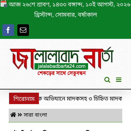
Skip
আজ ২৬শে শ্রাবণ, ১৪৩৩ বঙ্গাব্দ, ১০ই আগস্ট, ২০২৬
to
খ্রিস্টাব্দ, সোমবার, বর্ষাকাল
content
ঙ্গলে ডিবির পৃথক অভিযানে মাদকসহ ৩ চিহ্নিত মাদক কারবারি
শিরোনাম
সারা বাংলা