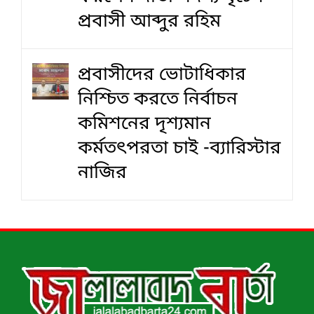
প্রবাসী আব্দুর রহিম
প্রবাসীদের ভোটাধিকার
নিশ্চিত করতে নির্বাচন
কমিশনের দৃশ‍্যমান
কর্মতৎপরতা চাই -ব্যারিস্টার
নাজির