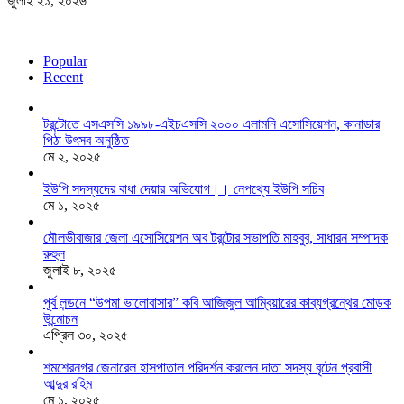
জুলাই ২১, ২০২৬
Popular
Recent
টরন্টোতে এসএসসি ১৯৯৮-এইচএসসি ২০০০ এলামনি এসোসিয়েশন, কানাডার
পিঠা উৎসব অনুষ্ঠিত
মে ২, ২০২৫
ইউপি সদস্যদের বাধা দেয়ার অভিযোগ।। নেপথ্যে ইউপি সচিব
মে ১, ২০২৫
মৌলভীবাজার জেলা এসোসিয়েশন অব টরন্টোর সভাপতি মাহবুব, সাধারন সম্পাদক
রুহুল
জুলাই ৮, ২০২৫
পূর্ব লন্ডনে “উপমা ভালোবাসার” কবি আজিজুল আম্বিয়ারের কাব্যগ্রন্থের মোড়ক
উন্মোচন
এপ্রিল ৩০, ২০২৫
শমশেরনগর জেনারেল হাসপাতাল পরিদর্শন করলেন দাতা সদস্য বৃটেন প্রবাসী
আব্দুর রহিম
মে ১, ২০২৫