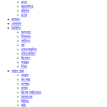
খুলনা
ময়মনসিংহ
বরিশাল
রংপুর
কানাডা
খেলাধুলা
দৈনিন্দিন
মুক্তমত
শিক্ষাঙ্গন
সাহিত্য
ধর্ম
তথ্যপ্রযুক্তি
লাইফস্টাইল
বিনোদন
স্বাস্থ্য
শিক্ষা
আরও খবর
প্রবাস
সব খবর
অপরাধ
কলাম
বিশেষ প্রতিবেদন
আবহাওয়া
মিডিয়া
কৃষি