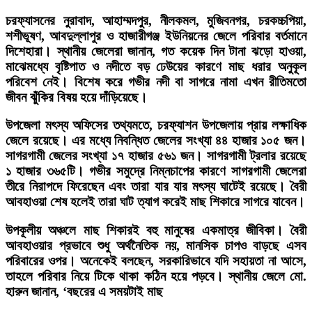
চরফ্যাসনের নুরাবাদ, আহাম্মদপুর, নীলকমল, মুজিবনগর, চরকচ্চপিয়া,
শশীভূষণ, আবদুল্লাপুর ও হাজারীগঞ্জ ইউনিয়নের জেলে পরিবার বর্তমানে
দিশেহারা। স্থানীয় জেলেরা জানান, গত কয়েক দিন টানা ঝড়ো হাওয়া,
মাঝেমধ্যে বৃষ্টিপাত ও নদীতে বড় ঢেউয়ের কারণে মাছ ধরার অনুকূল
পরিবেশ নেই। বিশেষ করে গভীর নদী বা সাগরে নামা এখন রীতিমতো
জীবন ঝুঁকির বিষয় হয়ে দাঁড়িয়েছে।
উপজেলা মৎস্য অফিসের তথ্যমতে, চরফ্যাশন উপজেলায় প্রায় লক্ষাধিক
জেলে রয়েছে। এর মধ্যে নিবন্ধিত জেলের সংখ্যা ৪৪ হাজার ১০৫ জন।
সাগরগামী জেলের সংখ্যা ১৭ হাজার ৫৬১ জন। সাগরগামী ট্রলার রয়েছে
১ হাজার ৩৬৫টি। গভীর সমুদ্রে নিম্নচাপের কারণে সাগরগামী জেলেরা
তীরে নিরাপদে ফিরেছেন এবং তারা যার যার মৎস্য ঘাটেই রয়েছে। বৈরী
আবহাওয়া শেষ হলেই তারা ঘাট ত্যাগ করেই মাছ শিকারে সাগরে যাবেন।
উপকূলীয় অঞ্চলে মাছ শিকারই বহু মানুষের একমাত্র জীবিকা। বৈরী
আবহাওয়ার প্রভাবে শুধু অর্থনৈতিক নয়, মানসিক চাপও বাড়ছে এসব
পরিবারের ওপর। অনেকেই বলছেন, সরকারিভাবে যদি সহায়তা না আসে,
তাহলে পরিবার নিয়ে টিকে থাকা কঠিন হয়ে পড়বে। স্থানীয় জেলে মো.
হারুন জানান, ‘বছরের এ সময়টাই মাছ