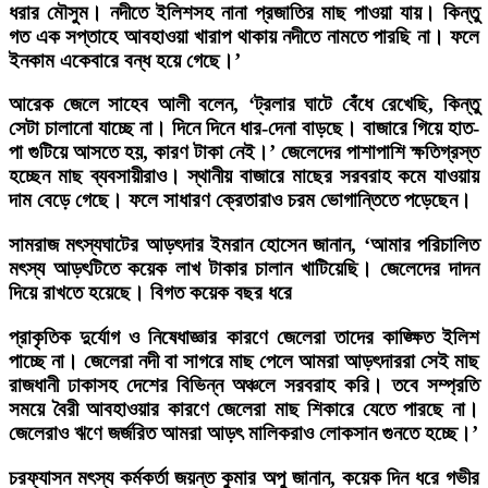
ধরার মৌসুম। নদীতে ইলিশসহ নানা প্রজাতির মাছ পাওয়া যায়। কিন্তু
গত এক সপ্তাহে আবহাওয়া খারাপ থাকায় নদীতে নামতে পারছি না। ফলে
ইনকাম একেবারে বন্ধ হয়ে গেছে।’
আরেক জেলে সাহেব আলী বলেন, ‘ট্রলার ঘাটে বেঁধে রেখেছি, কিন্তু
সেটা চালানো যাচ্ছে না। দিনে দিনে ধার-দেনা বাড়ছে। বাজারে গিয়ে হাত-
পা গুটিয়ে আসতে হয়, কারণ টাকা নেই।’ জেলেদের পাশাপাশি ক্ষতিগ্রস্ত
হচ্ছেন মাছ ব্যবসায়ীরাও। স্থানীয় বাজারে মাছের সরবরাহ কমে যাওয়ায়
দাম বেড়ে গেছে। ফলে সাধারণ ক্রেতারাও চরম ভোগান্তিতে পড়েছেন।
সামরাজ মৎস্যঘাটের আড়ৎদার ইমরান হোসেন জানান, ‘আমার পরিচালিত
মৎস্য আড়ৎটিতে কয়েক লাখ টাকার চালান খাটিয়েছি। জেলেদের দাদন
দিয়ে রাখতে হয়েছে। বিগত কয়েক বছর ধরে
প্রাকৃতিক দুর্যোগ ও নিষেধাজ্ঞার কারণে জেলেরা তাদের কাঙ্ক্ষিত ইলিশ
পাচ্ছে না। জেলেরা নদী বা সাগরে মাছ পেলে আমরা আড়ৎদাররা সেই মাছ
রাজধানী ঢাকাসহ দেশের বিভিন্ন অঞ্চলে সরবরাহ করি। তবে সম্প্রতি
সময়ে বৈরী আবহাওয়ার কারণে জেলেরা মাছ শিকারে যেতে পারছে না।
জেলেরাও ঋণে জর্জরিত আমরা আড়ৎ মালিকরাও লোকসান গুনতে হচ্ছে।’
চরফ্যাসন মৎস্য কর্মকর্তা জয়ন্ত কুমার অপু জানান, কয়েক দিন ধরে গভীর