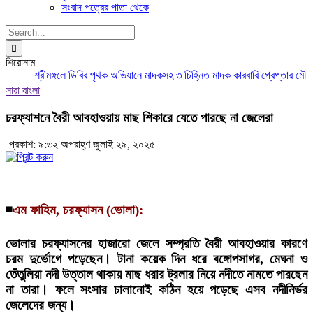
সংবাদ পত্রের পাতা থেকে
Search
for:
শিরোনাম
শ্রীমঙ্গলে ডিবির পৃথক অভিযানে মাদকসহ ৩ চিহ্নিত মাদক কারবারি গ্রেপ্তার
মৌলভীবা
সারা বাংলা
চরফ্যাশনে বৈরী আবহাওয়ায় মাছ শিকারে যেতে পারছে না জেলেরা
প্রকাশ: ৯:৩২ অপরাহ্ণ জুলাই ২৯, ২০২৫
◾
এম ফাহিম, চরফ্যাসন (ভোলা):
ভোলার চরফ্যাসনের হাজারো জেলে সম্প্রতি বৈরী আবহাওয়ার কারণে
চরম দুর্ভোগে পড়েছেন। টানা কয়েক দিন ধরে বঙ্গোপসাগর, মেঘনা ও
তেঁতুলিয়া নদী উত্তাল থাকায় মাছ ধরার ট্রলার নিয়ে নদীতে নামতে পারছেন
না তারা। ফলে সংসার চালানোই কঠিন হয়ে পড়েছে এসব নদীনির্ভর
জেলেদের জন্য।