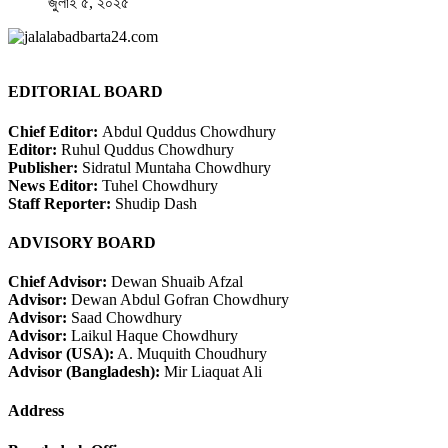
জুলাই ৫, ২০২৫
EDITORIAL BOARD
Chief Editor:
Abdul Quddus Chowdhury
Editor:
Ruhul Quddus Chowdhury
Publisher:
Sidratul Muntaha Chowdhury
News Editor:
Tuhel Chowdhury
Staff Reporter:
Shudip Dash
ADVISORY BOARD
Chief Advisor:
Dewan Shuaib Afzal
Advisor:
Dewan Abdul Gofran Chowdhury
Advisor:
Saad Chowdhury
Advisor:
Laikul Haque Chowdhury
Advisor (USA):
A. Muquith Choudhury
Advisor (Bangladesh):
Mir Liaquat Ali
Address