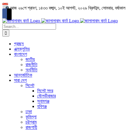
Skip
আজ ২৬শে শ্রাবণ, ১৪৩৩ বঙ্গাব্দ, ১০ই আগস্ট, ২০২৬ খ্রিস্টাব্দ, সোমবার, বর্ষাকাল
to
content
Search
for:
প্রচ্ছদ
এক্সক্লুসিভ
বাংলাদেশ
জাতীয়
রাজনীতি
অর্থনীতি
আন্তর্জাতিক
সারা দেশ
সিলেট
সিলেট সদর
মৌলভীবাজার
সুনামগঞ্জ
হবিগঞ্জ
ঢাকা
কুমিল্লা
চট্টগ্রাম
রাজশাহী