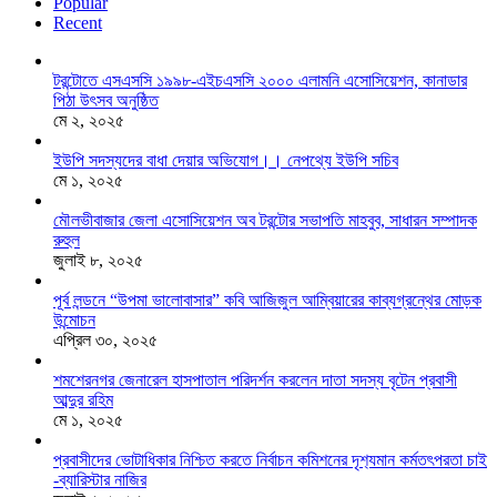
Popular
Recent
টরন্টোতে এসএসসি ১৯৯৮-এইচএসসি ২০০০ এলামনি এসোসিয়েশন, কানাডার
পিঠা উৎসব অনুষ্ঠিত
মে ২, ২০২৫
ইউপি সদস্যদের বাধা দেয়ার অভিযোগ।। নেপথ্যে ইউপি সচিব
মে ১, ২০২৫
মৌলভীবাজার জেলা এসোসিয়েশন অব টরন্টোর সভাপতি মাহবুব, সাধারন সম্পাদক
রুহুল
জুলাই ৮, ২০২৫
পূর্ব লন্ডনে “উপমা ভালোবাসার” কবি আজিজুল আম্বিয়ারের কাব্যগ্রন্থের মোড়ক
উন্মোচন
এপ্রিল ৩০, ২০২৫
শমশেরনগর জেনারেল হাসপাতাল পরিদর্শন করলেন দাতা সদস্য বৃটেন প্রবাসী
আব্দুর রহিম
মে ১, ২০২৫
প্রবাসীদের ভোটাধিকার নিশ্চিত করতে নির্বাচন কমিশনের দৃশ‍্যমান কর্মতৎপরতা চাই
-ব্যারিস্টার নাজির