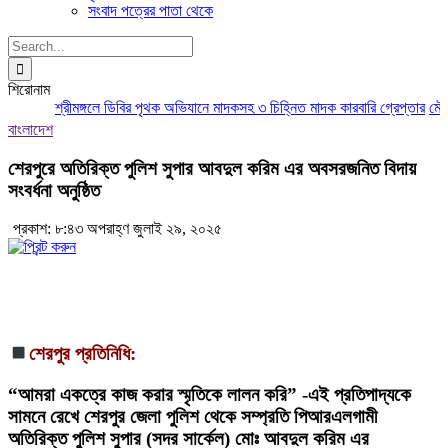
সংবাদ পত্রের পাতা থেকে
Search
for:
শিরোনাম
শ্রীমঙ্গলে ডিবির পৃথক অভিযানে মাদকসহ ৩ চিহ্নিত মাদক কারবারি গ্রেপ্তার
মৌলভী
বাংলাদেশ
শেরপুরে অতিরিক্ত পুলিশ সুপার আবদুল করিম এর অবসরজনিত বিদায়
সংবর্ধনা অনুষ্ঠিত
প্রকাশ: ৮:৪৩ অপরাহ্ণ জুলাই ২৯, ২০২৫
শেরপুর প্রতিনিধি:
“আমরা একত্রে কাজ করার স্মৃতিকে লালন করি”
-এই প্রতিপাদ্যকে
সামনে রেখে শেরপুর জেলা পুলিশ থেকে সম্প্রতি পিআরএলগামী
অতিরিক্ত পুলিশ সুপার (সদর সার্কেল) মোঃ আবদুল করিম এর