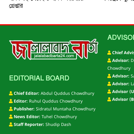
গ্রেপ্তার
ADVISO
Chief Advi
Advisor:
D
Chowdhury
Advisor:
S
EDITORIAL BOARD
Advisor:
L
Advisor (U
Chief Editor:
Abdul Quddus Chowdhury
Advisor (B
Editor:
Ruhul Quddus Chowdhury
Publisher:
Sidratul Muntaha Chowdhury
News Editor:
Tuhel Chowdhury
Staff Reporter:
Shudip Dash