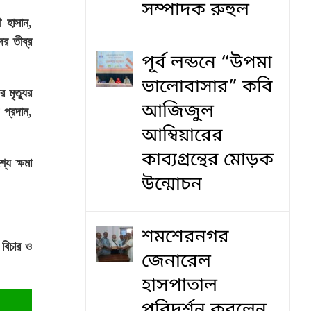
সম্পাদক রুহুল
ী হাসান,
ের তীব্র
পূর্ব লন্ডনে “উপমা
ভালোবাসার” কবি
 মৃত্যুর
আজিজুল
 প্রদান,
আম্বিয়ারের
কাব্যগ্রন্থের মোড়ক
যে ক্ষমা
উন্মোচন
শমশেরনগর
 বিচার ও
জেনারেল
হাসপাতাল
পরিদর্শন করলেন