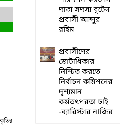
দাতা সদস্য বৃটেন
প্রবাসী আব্দুর
রহিম
প্রবাসীদের
ভোটাধিকার
নিশ্চিত করতে
নির্বাচন কমিশনের
দৃশ‍্যমান
কর্মতৎপরতা চাই
-ব্যারিস্টার নাজির
আকৃতির