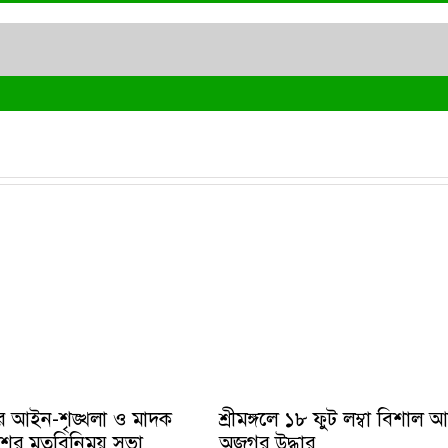
ে আইন-শৃঙ্খলা ও মাদক
শ্রীমঙ্গলে ১৮ ফুট লম্বা বিশাল 
ুলিশের মতবিনিময় সভা
অজগর উদ্ধার