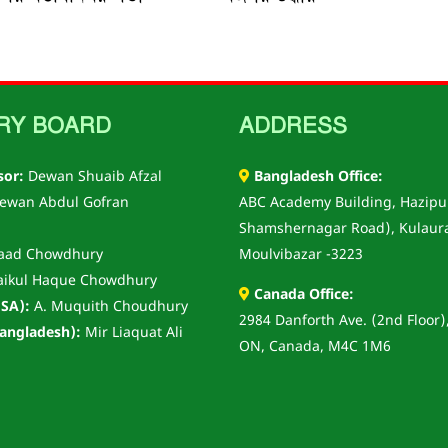
RY BOARD
ADDRESS
sor:
Dewan Shuaib Afzal
Bangladesh Office:
ewan Abdul Gofran
ABC Academy Building, Hazipu
Shamshernagar Road), Kulaur
aad Chowdhury
Moulvibazar -3223
aikul Haque Chowdhury
Canada Office:
SA):
A. Muquith Choudhury
2984 Danforth Ave. (2nd Floor)
angladesh):
Mir Liaquat Ali
ON, Canada, M4C 1M6