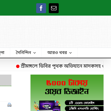
ুলা
দৈনিন্দিন
আরও খবর
শ্রীমঙ্গলে ডিবির পৃথক অভিযানে মাদকসহ ৩ চিহ্নিত ম