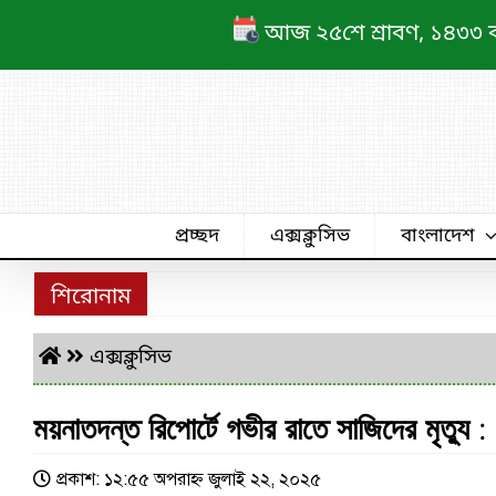
Skip
আজ ২৫শে শ্রাবণ, ১৪৩৩ বঙ্গ
to
content
প্রচ্ছদ
এক্সক্লুসিভ
বাংলাদেশ
শিরোনাম
এক্সক্লুসিভ
ময়নাতদন্ত রিপোর্টে গভীর রাতে সাজিদের মৃত্যু 
প্রকাশ: ১২:৫৫ অপরাহ্ণ জুলাই ২২, ২০২৫