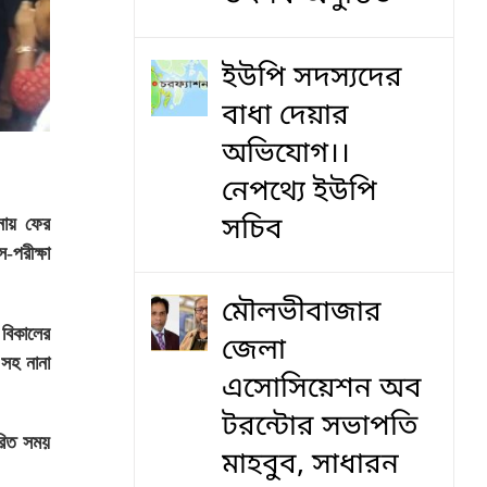
ইউপি সদস্যদের
বাধা দেয়ার
অভিযোগ।।
নেপথ্যে ইউপি
সচিব
টনায় ফের
-পরীক্ষা
মৌলভীবাজার
 বিকালের
জেলা
’সহ নানা
এসোসিয়েশন অব
টরন্টোর সভাপতি
ারিত সময়
মাহবুব, সাধারন