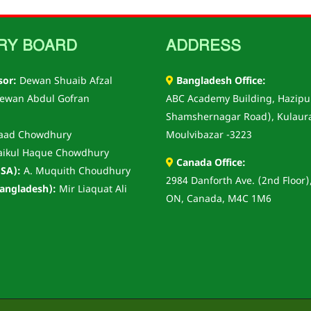
RY BOARD
ADDRESS
sor:
Dewan Shuaib Afzal
Bangladesh Office:
ewan Abdul Gofran
ABC Academy Building, Hazipu
Shamshernagar Road), Kulaur
aad Chowdhury
Moulvibazar -3223
aikul Haque Chowdhury
Canada Office:
SA):
A. Muquith Choudhury
2984 Danforth Ave. (2nd Floor)
angladesh):
Mir Liaquat Ali
ON, Canada, M4C 1M6