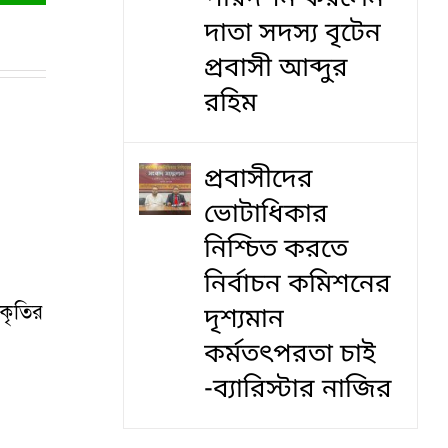
দাতা সদস্য বৃটেন
প্রবাসী আব্দুর
রহিম
প্রবাসীদের
ভোটাধিকার
নিশ্চিত করতে
নির্বাচন কমিশনের
আকৃতির
দৃশ‍্যমান
কর্মতৎপরতা চাই
-ব্যারিস্টার নাজির