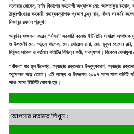
মনোয়ার হোসেন, দর্শন বিভাগের সহযোগী অধ্যাপক মো: আলতাফুর রহমান, অত্র
ঠাকুরগাঁওয়ের সহকারী মহাব্যবস্থাপক প্রকাশ চন্দ্র রায়, বাঁধন সরকারি ক
মিজানুর রহমান প্রমুখ।
অনুষ্ঠান সঞ্চালনা করেন “বাঁধন” সরকারি কলেজ ইউনিটের সাধারণ সম্পাদক 
ও উপদেষ্টা মো: আব্দুল খালেক, মো: সোয়েল রানা, মো: মুকুল হোসেন রনি
মিঠুসহ সাবেক ও বর্তমান কমিটির বিভিন্ন কর্মী, সদস্যগণ। বিকেলে খেলাধুলা
“বাঁধন” যার মূল উদ্দেশ্য, স্বেচ্ছায় রক্তদানে উদ্বুদ্ধকরণ, স্বেচ্ছায় রক্
আন্দোলন গড়ে তোলা। এই লক্ষ্যে ও উদ্দেশ্যে ২০০৭ সালে শাখা কমিটি গ
শাখা থেকে ইউনিট ঘোষণা হয়।
আপনার মতামত লিখুন :