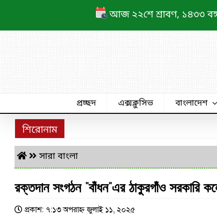
Skip
আজ ২২শে শ্রাবণ, ১৪৩৩ বঙ্গাব
to
content
প্রচ্ছদ
এক্সক্লুসিভ
বাংলাদেশ
শিরোনাম
সারা বাংলা
রক্তদান সংগঠন “বাঁধন”এর ঠাকুরগাঁও সরকারি ক
প্রকাশ: ৭:১৩ অপরাহ্ণ জুলাই ১১, ২০২৫