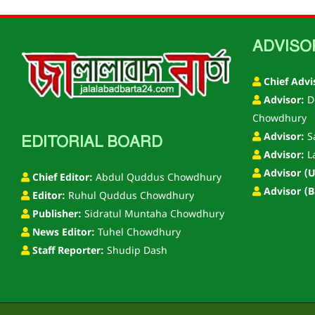
ADVISO
Chief Advi
Advisor:
D
Chowdhury
Advisor:
S
EDITORIAL BOARD
Advisor:
L
Advisor (U
Chief Editor:
Abdul Quddus Chowdhury
Advisor (B
Editor:
Ruhul Quddus Chowdhury
Publisher:
Sidratul Muntaha Chowdhury
News Editor:
Tuhel Chowdhury
Staff Reporter:
Shudip Dash