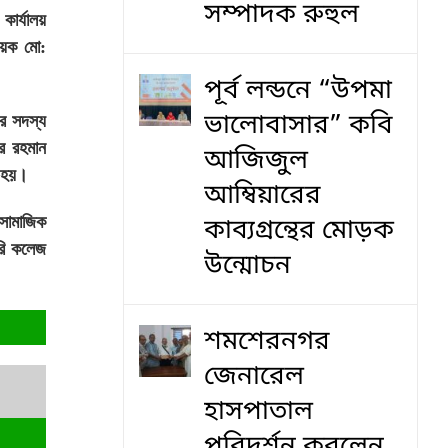
সম্পাদক রুহুল
কার্যালয়
বায়ক মো:
পূর্ব লন্ডনে “উপমা
ভালোবাসার” কবি
ির সদস্য
ুর রহমান
আজিজুল
িত হয়।
আম্বিয়ারের
 সামাজিক
কাব্যগ্রন্থের মোড়ক
রি কলেজ
উন্মোচন
শমশেরনগর
জেনারেল
হাসপাতাল
পরিদর্শন করলেন