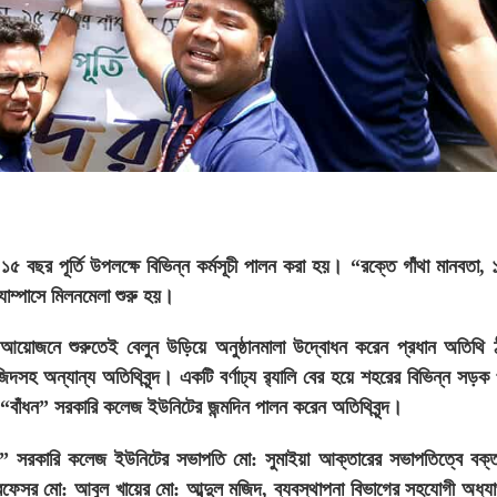
১৫ বছর পূর্তি উপলক্ষে বিভিন্ন কর্মসূচী পালন করা হয়। “রক্তে গাঁথা মানবতা,
যাম্পাসে মিলনমেলা শুরু হয়।
আয়োজনে শুরুতেই বেলুন উড়িয়ে অনুষ্ঠানমালা উদ্বোধন করেন প্রধান অতিথি ঠা
হ অন্যান্য অতিথিবৃন্দ। একটি বর্ণাঢ্য র‌্যালি বের হয়ে শহরের বিভিন্ন সড়ক প
ে “বাঁধন” সরকারি কলেজ ইউনিটের জন্মদিন পালন করেন অতিথিবৃন্দ।
ন” সরকারি কলেজ ইউনিটের সভাপতি মো: সুমাইয়া আক্তারের সভাপতিত্বে বক্ত
্রফেসর মো: আবুল খায়ের মো: আব্দুল মজিদ, ব্যবস্থাপনা বিভাগের সহযোগী অধ্