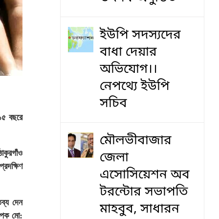
ইউপি সদস্যদের
বাধা দেয়ার
অভিযোগ।।
নেপথ্যে ইউপি
সচিব
 ১৫ বছরে
মৌলভীবাজার
কুরগাঁও
জেলা
্রদক্ষিণ
এসোসিয়েশন অব
টরন্টোর সভাপতি
ব্য দেন
মাহবুব, সাধারন
যাপক মো: