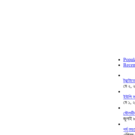
Popul
Recen
টরন্টো
মে ২, 
ইউপি স
মে ১, 
মৌলভীব
জুলাই 
পূর্ব ল
এপ্রিল