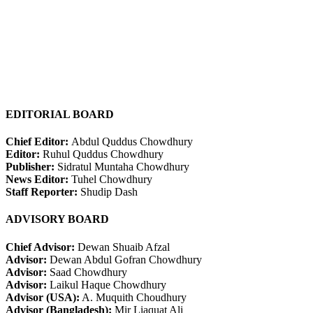
EDITORIAL BOARD
Chief Editor:
Abdul Quddus Chowdhury
Editor:
Ruhul Quddus Chowdhury
Publisher:
Sidratul Muntaha Chowdhury
News Editor:
Tuhel Chowdhury
Staff Reporter:
Shudip Dash
ADVISORY BOARD
Chief Advisor:
Dewan Shuaib Afzal
Advisor:
Dewan Abdul Gofran Chowdhury
Advisor:
Saad Chowdhury
Advisor:
Laikul Haque Chowdhury
Advisor (USA):
A. Muquith Choudhury
Advisor (Bangladesh):
Mir Liaquat Ali