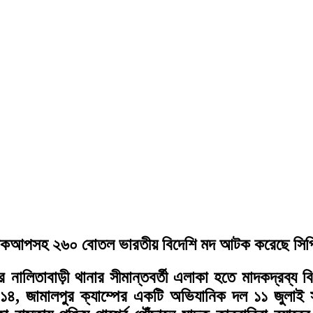
পিকআপসহ ২৬০ বোতল ভারতীয় বিদেশি মদ আটক করেছে সিপিসি
ালিতাবাড়ী থানার সীমান্তবর্তী এলাকা হতে মাদকদ্রব্য বি
াব-১৪, জামালপুর ক্যাম্পের একটি অভিযানিক দল ১১ জুলা