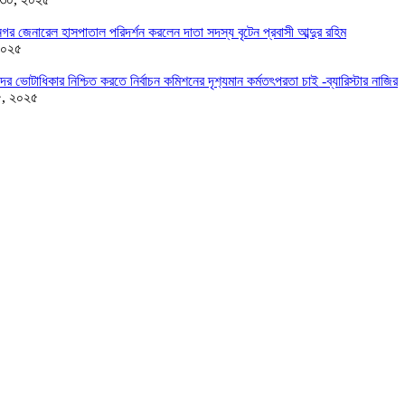
র জেনারেল হাসপাতাল পরিদর্শন করলেন দাতা সদস্য বৃটেন প্রবাসী আব্দুর রহিম
২০২৫
দের ভোটাধিকার নিশ্চিত করতে নির্বাচন কমিশনের দৃশ‍্যমান কর্মতৎপরতা চাই -ব্যারিস্টার নাজির
৫, ২০২৫