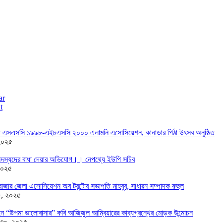
ar
t
তে এসএসসি ১৯৯৮-এইচএসসি ২০০০ এলামনি এসোসিয়েশন, কানাডার পিঠা উৎসব অনুষ্ঠিত
২০২৫
দস্যদের বাধা দেয়ার অভিযোগ।। নেপথ্যে ইউপি সচিব
২০২৫
াজার জেলা এসোসিয়েশন অব টরন্টোর সভাপতি মাহবুব, সাধারন সম্পাদক রুহুল
৮, ২০২৫
ন্ডনে “উপমা ভালোবাসার” কবি আজিজুল আম্বিয়ারের কাব্যগ্রন্থের মোড়ক উন্মোচন
 ৩০, ২০২৫