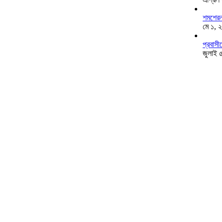
শমশেরনগ
মে ১, 
প্রবাসী
জুলাই 