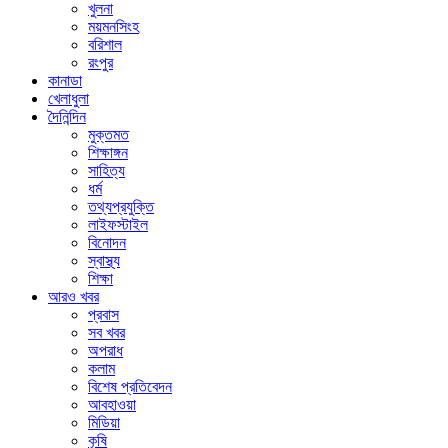
খুলনা
ময়মনসিংহ
বরিশাল
রংপুর
কানাডা
খেলাধুলা
দৈনিন্দিন
মুক্তমত
শিক্ষাঙ্গন
সাহিত্য
ধর্ম
তথ্যপ্রযুক্তি
লাইফস্টাইল
বিনোদন
স্বাস্থ্য
শিক্ষা
আরও খবর
প্রবাস
সব খবর
অপরাধ
কলাম
বিশেষ প্রতিবেদন
আবহাওয়া
মিডিয়া
কৃষি