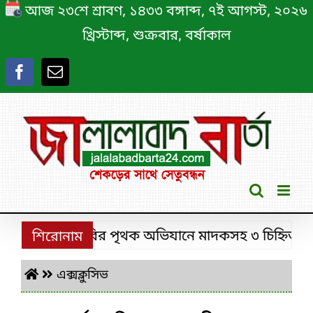
Skip
আজ ২৩শে শ্রাবণ, ১৪৩৩ বঙ্গাব্দ, ৭ই আগস্ট, ২০২৬
to
খ্রিস্টাব্দ, শুক্রবার, বর্ষাকাল
content
শ্রীমঙ্গলে ডিবির পৃথক অভিযানে মাদকসহ ৩ চিহ্নিত মাদক 
শিরোনাম
এক্সক্লুসিভ