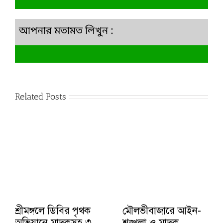
আপনার মতামত লিখুন :
Related Posts
শ্রীমঙ্গলে ডিবির পৃথক
মৌলভীবাজারে আইন-
অভিযানে মাদকসহ ৩
শৃঙ্খলা ও মাদক