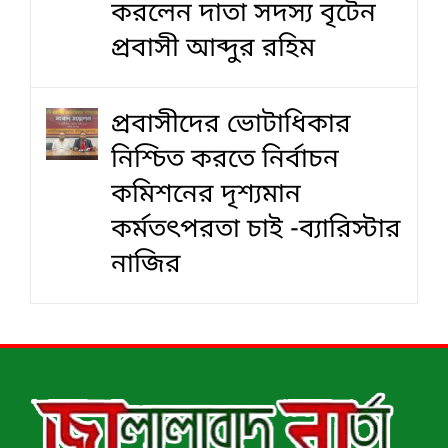
করলেন দাতা সদস্য বৃটেন
প্রবাসী আব্দুর রহিম
প্রবাসীদের ভোটাধিকার
নিশ্চিত করতে নির্বাচন
কমিশনের দৃশ‍্যমান
কর্মতৎপরতা চাই -ব্যারিস্টার
নাজির