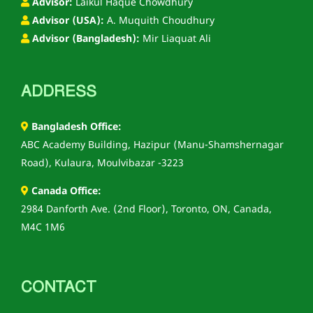
Advisor:
Laikul Haque Chowdhury
Advisor (USA):
A. Muquith Choudhury
Advisor (Bangladesh):
Mir Liaquat Ali
ADDRESS
Bangladesh Office:
ABC Academy Building, Hazipur (Manu-Shamshernagar
Road), Kulaura, Moulvibazar -3223
Canada Office:
2984 Danforth Ave. (2nd Floor), Toronto, ON, Canada,
M4C 1M6
CONTACT