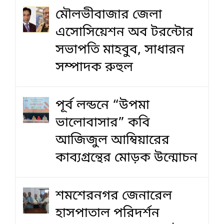
মৌলভীবাজার জেলা
এসোসিয়েশন অব টরন্টোর
সভাপতি মাহবুব, সাধারন
সম্পাদক রুহুল
পূর্ব লন্ডনে “উপমা
ভালোবাসার” কবি
আজিজুল আম্বিয়ারের
কাব্যগ্রন্থের মোড়ক উন্মোচন
শমশেরনগর জেনারেল
হাসপাতাল পরিদর্শন