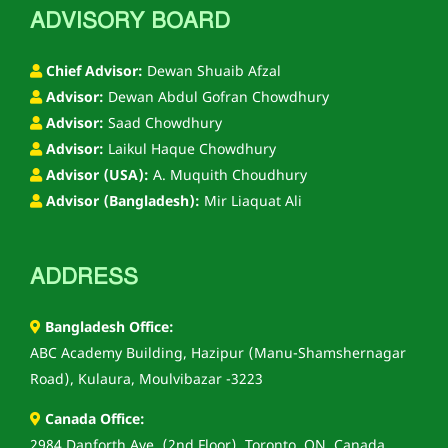
ADVISORY BOARD
Chief Advisor:
Dewan Shuaib Afzal
Advisor:
Dewan Abdul Gofran Chowdhury
Advisor:
Saad Chowdhury
Advisor:
Laikul Haque Chowdhury
Advisor (USA):
A. Muquith Choudhury
Advisor (Bangladesh):
Mir Liaquat Ali
ADDRESS
Bangladesh Office:
ABC Academy Building, Hazipur (Manu-Shamshernagar
Road), Kulaura, Moulvibazar -3223
Canada Office:
2984 Danforth Ave. (2nd Floor), Toronto, ON, Canada,