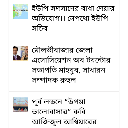
ইউপি সদস্যদের বাধা দেয়ার
অভিযোগ।। নেপথ্যে ইউপি
সচিব
মৌলভীবাজার জেলা
এসোসিয়েশন অব টরন্টোর
সভাপতি মাহবুব, সাধারন
সম্পাদক রুহুল
পূর্ব লন্ডনে “উপমা
ভালোবাসার” কবি
আজিজুল আম্বিয়ারের