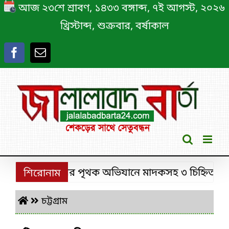
Skip
আজ ২৩শে শ্রাবণ, ১৪৩৩ বঙ্গাব্দ, ৭ই আগস্ট, ২০২৬
to
খ্রিস্টাব্দ, শুক্রবার, বর্ষাকাল
content
শ্রীমঙ্গলে ডিবির পৃথক অভিযানে মাদকসহ ৩ চিহ্নিত মাদক ক
শিরোনাম
চট্টগ্রাম