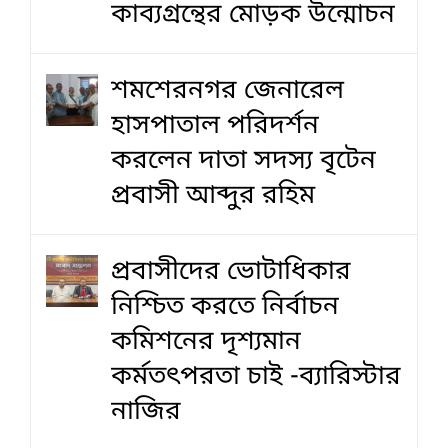
কাব্যগ্রন্থের মোড়ক উন্মোচন
শমশেরনগর জেনারেল
হাসপাতাল পরিদর্শন
করলেন দাতা সদস্য বৃটেন
প্রবাসী আব্দুর রহিম
প্রবাসীদের ভোটাধিকার
নিশ্চিত করতে নির্বাচন
কমিশনের দৃশ‍্যমান
কর্মতৎপরতা চাই -ব্যারিস্টার
নাজির